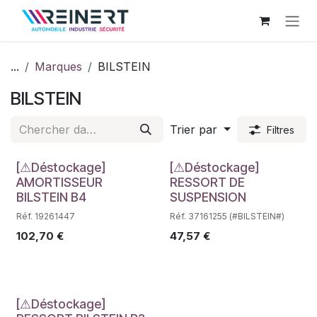
Se rendre au contenu
...
Marques
BILSTEIN
BILSTEIN
Trier par
Filtres
Déstockage
Déstockage
[⚠Déstockage]
[⚠Déstockage]
AMORTISSEUR
RESSORT DE
BILSTEIN B4
SUSPENSION
Réf. 19261447
Réf. 37161255 (#BILSTEIN#)
102,70
€
47,57
€
[⚠Déstockage]