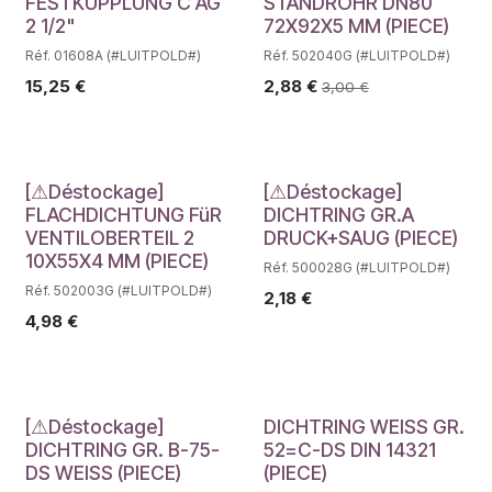
Déstockage
FESTKUPPLUNG C AG
STANDROHR DN80
2 1/2"
72X92X5 MM (PIECE)
Réf. 01608A (#LUITPOLD#)
Réf. 502040G (#LUITPOLD#)
15,25
€
2,88
€
3,00
€
Déstockage
Déstockage
[⚠Déstockage]
[⚠Déstockage]
FLACHDICHTUNG FüR
DICHTRING GR.A
VENTILOBERTEIL 2
DRUCK+SAUG (PIECE)
10X55X4 MM (PIECE)
Réf. 500028G (#LUITPOLD#)
Réf. 502003G (#LUITPOLD#)
2,18
€
4,98
€
Déstockage
[⚠Déstockage]
DICHTRING WEISS GR.
DICHTRING GR. B-75-
52=C-DS DIN 14321
DS WEISS (PIECE)
(PIECE)