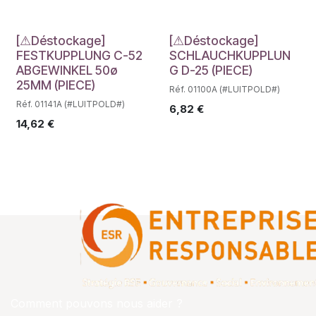
Déstockage
Déstockage
[⚠Déstockage]
[⚠Déstockage]
FESTKUPPLUNG C-52
SCHLAUCHKUPPLUN
ABGEWINKEL 50ø
G D-25 (PIECE)
25MM (PIECE)
Réf. 01100A (#LUITPOLD#)
Réf. 01141A (#LUITPOLD#)
6,82
€
14,62
€
Comment pouvons nous aider ?