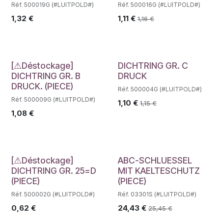
Réf. 500019G (#LUITPOLD#)
Réf. 500016G (#LUITPOLD#)
1,32
€
1,11
€
1,16
€
Déstockage
[⚠Déstockage]
DICHTRING GR. C
DICHTRING GR. B
DRUCK
DRUCK. (PIECE)
Réf. 500004G (#LUITPOLD#)
Réf. 500009G (#LUITPOLD#)
1,10
€
1,15
€
1,08
€
Déstockage
[⚠Déstockage]
ABC-SCHLUESSEL
DICHTRING GR. 25=D
MIT KAELTESCHUTZ
(PIECE)
(PIECE)
Réf. 500002G (#LUITPOLD#)
Réf. 03301S (#LUITPOLD#)
0,62
€
24,43
€
25,45
€