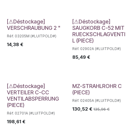
Déstockage
Déstockage
[⚠Déstockage]
[⚠Déstockage]
VERSCHRAUBUNG 2 "
SAUGKORB C-52 MIT
RUECKSCHLAGVENTI
Réf. 03205M (#LUITPOLD#)
L (PIECE)
14,38
€
Réf. 02902A (#LUITPOLD#)
85,49
€
Déstockage
[⚠Déstockage]
MZ-STRAHLROHR C
VERTEILER C-CC
(PIECE)
VENTILABSPERRUNG
Réf. 02405A (#LUITPOLD#)
(PIECE)
130,52
€
135,96
€
Réf. 02701A (#LUITPOLD#)
198,61
€