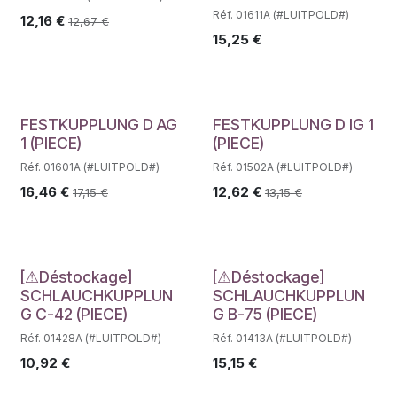
Réf. 01611A (#LUITPOLD#)
12,16
€
12,67
€
15,25
€
FESTKUPPLUNG D AG
FESTKUPPLUNG D IG 1
1 (PIECE)
(PIECE)
Réf. 01601A (#LUITPOLD#)
Réf. 01502A (#LUITPOLD#)
16,46
€
12,62
€
17,15
€
13,15
€
Déstockage
Déstockage
[⚠Déstockage]
[⚠Déstockage]
SCHLAUCHKUPPLUN
SCHLAUCHKUPPLUN
G C-42 (PIECE)
G B-75 (PIECE)
Réf. 01428A (#LUITPOLD#)
Réf. 01413A (#LUITPOLD#)
10,92
€
15,15
€