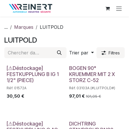
Se rendre au contenu
...
Marques
LUITPOLD
LUITPOLD
Trier par
Filtres
Déstockage
[⚠Déstockage]
BOGEN 90°
FESTKUPPLUNG B IG 1
KRUEMMER MIT 2 X
1/2" (PIECE)
STORZ C-52
Réf. 01572A
Réf. 03103A (#LUITPOLD#)
30,50
€
97,01
€
101,05
€
[⚠Déstockage]
DICHTRING