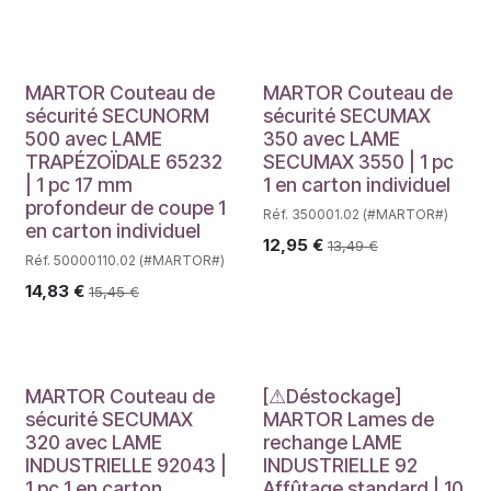
MARTOR Couteau de
MARTOR Couteau de
sécurité SECUNORM
sécurité SECUMAX
500 avec LAME
350 avec LAME
TRAPÉZOÏDALE 65232
SECUMAX 3550 | 1 pc
| 1 pc 17 mm
1 en carton individuel
profondeur de coupe 1
Réf. 350001.02 (#MARTOR#)
en carton individuel
12,95
€
13,49
€
Réf. 50000110.02 (#MARTOR#)
14,83
€
15,45
€
Déstockage
MARTOR Couteau de
[⚠Déstockage]
sécurité SECUMAX
MARTOR Lames de
320 avec LAME
rechange LAME
INDUSTRIELLE 92043 |
INDUSTRIELLE 92
1 pc 1 en carton
Affûtage standard | 10