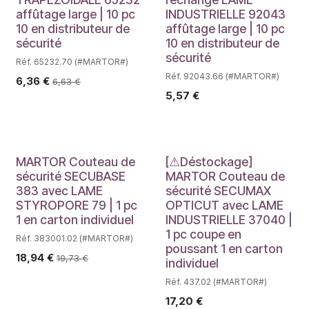
affûtage large | 10 pc
INDUSTRIELLE 92043
10 en distributeur de
affûtage large | 10 pc
sécurité
10 en distributeur de
sécurité
Réf. 65232.70 (#MARTOR#)
Réf. 92043.66 (#MARTOR#)
6,36
€
6,63
€
5,57
€
Déstockage
MARTOR Couteau de
[⚠Déstockage]
sécurité SECUBASE
MARTOR Couteau de
383 avec LAME
sécurité SECUMAX
STYROPORE 79 | 1 pc
OPTICUT avec LAME
1 en carton individuel
INDUSTRIELLE 37040 |
1 pc coupe en
Réf. 383001.02 (#MARTOR#)
poussant 1 en carton
18,94
€
19,73
€
individuel
Réf. 437.02 (#MARTOR#)
17,20
€