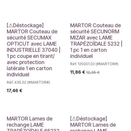
Déstockage
[⚠Déstockage]
MARTOR Couteau de
MARTOR Couteau de
sécurité SECUNORM
sécurité SECUMAX
MIZAR avec LAME
OPTICUT avec LAME
TRAPÉZOÏDALE 5232 |
INDUSTRIELLE 37040 |
1 pc 1 en carton
1 pc coupe en tirant/
individuel
avec protection
Réf. 125001.02 (#MARTOR#)
latérale 1 en carton
11,86
€
12,35
€
individuel
Réf. 435.02 (#MARTOR#)
17,46
€
Déstockage
MARTOR Lames de
[⚠Déstockage]
rechange LAME
MARTOR Lames de
TRAPÉZOÏDALE 65232
rechange LAME