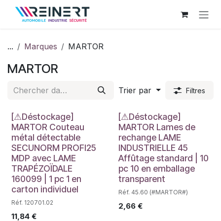
Se rendre au contenu
...
Marques
MARTOR
MARTOR
Trier par
Filtres
Déstockage
Déstockage
[⚠Déstockage]
[⚠Déstockage]
MARTOR Couteau
MARTOR Lames de
métal détectable
rechange LAME
SECUNORM PROFI25
INDUSTRIELLE 45
MDP avec LAME
Affûtage standard | 10
TRAPÉZOÏDALE
pc 10 en emballage
160099 | 1 pc 1 en
transparent
carton individuel
Réf. 45.60 (#MARTOR#)
Réf. 120701.02
2,66
€
11,84
€