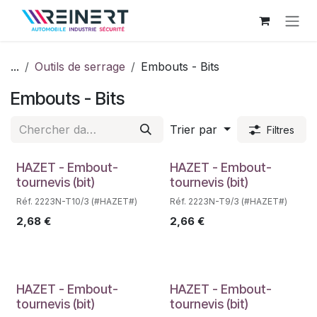
Se rendre au contenu
...
Outils de serrage
Embouts - Bits
Embouts - Bits
Trier par
Filtres
Déstockage
Déstockage
HAZET - Embout-
HAZET - Embout-
tournevis (bit)
tournevis (bit)
Réf. 2223N-T10/3 (#HAZET#)
Réf. 2223N-T9/3 (#HAZET#)
2,68
€
2,66
€
HAZET - Embout-
HAZET - Embout-
tournevis (bit)
tournevis (bit)