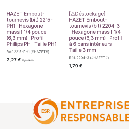
Déstockage
HAZET Embout-
[⚠Déstockage]
tournevis (bit) 2215-
HAZET Embout-
PH1 ∙ Hexagone
tournevis (bit) 2204-3
massif 1/4 pouce
∙ Hexagone massif 1/4
(6,3 mm) ∙ Profil
pouce (6,3 mm) ∙ Profil
Phillips PH ∙ Taille PH1
à 6 pans intérieurs ∙
Taille 3 mm
Réf. 2215-PH1 (#HAZET#)
Réf. 2204-3 (#HAZET#)
2,27
€
2,36
€
1,79
€