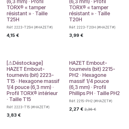
(6,3 mm) ∙ Profil
(6,3 mm) ∙ Profil
TORX® « tamper
TORX® « tamper
résistant » ∙ Taille
résistant » ∙ Taille
T25H
T20H
Réf. 2223-T25H (#HAZET#)
Réf. 2223-T20H (#HAZET#)
4,15
€
3,99
€
Déstockage
[⚠Déstockage]
HAZET Embout-
HAZET Embout-
tournevis (bit) 2215-
tournevis (bit) 2223-
PH2 ∙ Hexagone
T15 ∙ Hexagone massif
massif 1/4 pouce
1/4 pouce (6,3 mm) ∙
(6,3 mm) ∙ Profil
Profil TORX® intérieur
Phillips PH ∙ Taille PH2
∙ Taille T15
Réf. 2215-PH2 (#HAZET#)
Réf. 2223-T15 (#HAZET#)
2,27
€
2,36
€
3,83
€