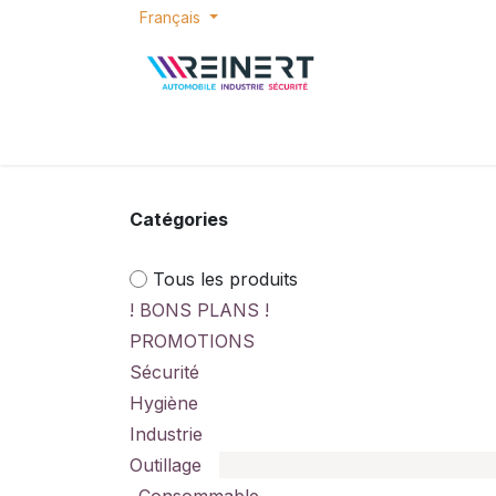
Se rendre au contenu
Français
ACCUEIL
E-SHOP
BONS PLANS
P
Catégories
Tous les produits
! BONS PLANS !
PROMOTIONS
Sécurité
Hygiène
Industrie
Outillage