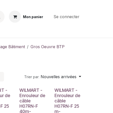
Se connecter
Mon panier
BS
CONTACT
E-PARTS
SERVICES
Jobs
llage Bâtiment
Gros Oeuvre BTP
Nouvelles arrivées
Trier par:
T -
WILMART -
WILMART -
ur de
Enrouleur de
Enrouleur de
câble
câble
F 25
H07RN-F
H07RN-F 25
40m-
m-