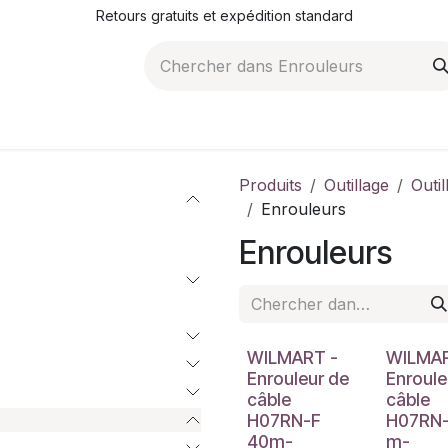
Retours gratuits et expédition standard
ROMOTIONS
NOS ARTICLES
LA SOCIÉTÉ
JO
Produits
Outillage
Outi
Enrouleurs
Enrouleurs
WILMART -
WILMAR
Enrouleur de
Enroule
câble
câble
H07RN-F
H07RN-
40m-
m-