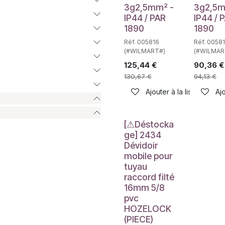
3g2,5mm² -
3g2,5m
IP44 / PAR
IP44 / 
1890
1890
Réf. 005816
Réf. 0058
(#WILMART#)
(#WILMAR
125,44
€
90,36
€
130,67
€
94,13
€
Ajouter à la liste de sou
Ajo
Déstockage
[⚠Déstocka
ge] 2434
Dévidoir
mobile pour
tuyau
raccord filté
16mm 5/8
pvc
HOZELOCK
(PIECE)