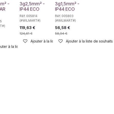
m² -
3g2,5mm² -
3g1,5mm² -
PAR
IP44 ECO
IP44 ECO
Réf. 005814
Réf. 005803
(#WILMART#)
(#WILMART#)
15
T#)
119,63
€
56,58
€
124,61
€
58,94
€
Ajouter à la liste de souhaits
Ajouter à la liste de souhaits
haits
uter à la liste de souhaits