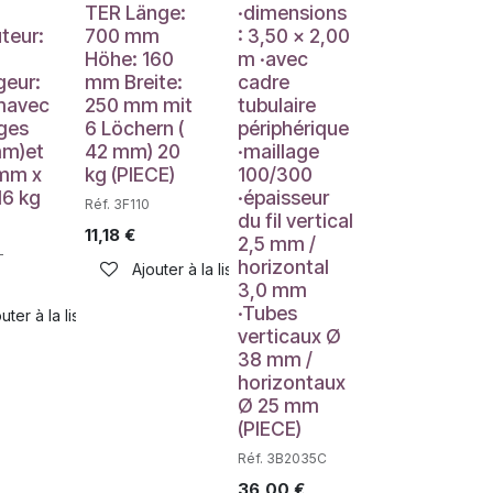
TER Länge:
·dimensions
eur:
700 mm
: 3,50 x 2,00
Höhe: 160
m ·avec
eur:
mm Breite:
cadre
haits
mavec
250 mm mit
tubulaire
ges
6 Löchern (
périphérique
mm)et
42 mm) 20
·maillage
 mm x
kg (PIECE)
100/300
6 kg
·épaisseur
Réf. 3F110
du fil vertical
11,18
€
2,5 mm /
L
horizontal
Ajouter à la liste de souhaits
3,0 mm
·Tubes
uter à la liste de souhaits
verticaux Ø
38 mm /
horizontaux
Ø 25 mm
(PIECE)
Réf. 3B2035C
36,00
€