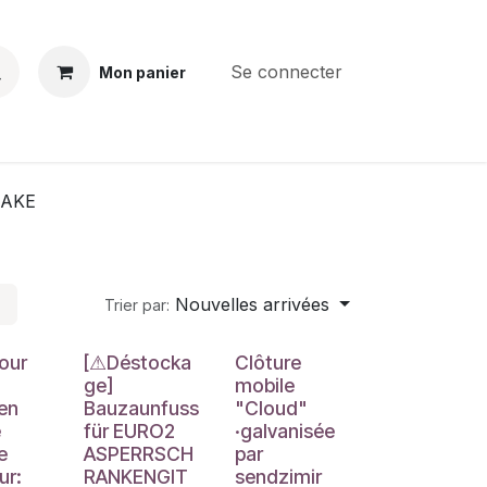
Se connecter
Mon panier
BS
CONTACT
E-PARTS
SERVICES
Jobs
AKE
Nouvelles arrivées
Trier par:
Déstockage
our
[⚠Déstocka
Clôture
ge]
mobile
en
Bauzaunfuss
"Cloud"
e
für EURO2
·galvanisée
e
ASPERRSCH
par
ur:
RANKENGIT
sendzimir