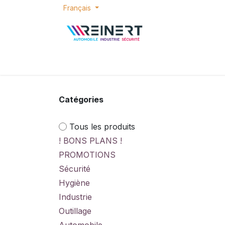
Se rendre au contenu
Français
ACCUEIL
E-SHOP
BONS PLANS
P
Catégories
Tous les produits
! BONS PLANS !
PROMOTIONS
Sécurité
Hygiène
Industrie
Outillage