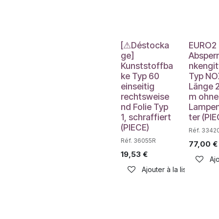
Déstockage
[⚠Déstocka
EURO2
ge]
Absper
Kunststoffba
nkengit
ke Typ 60
Typ NO
einseitig
Länge 
rechtsweise
m ohne
nd Folie Typ
Lampe
1, schraffiert
ter (PIE
(PIECE)
Réf. 3342
Réf. 36055R
77,00
€
19,53
€
Ajo
Ajouter à la liste de sou