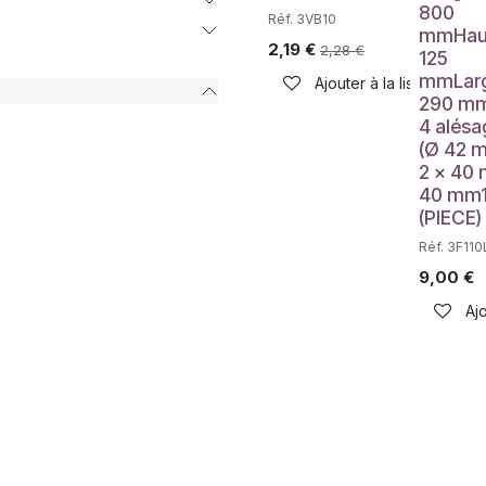
800
Réf. 3VB10
mmHaut
2,19
€
2,28
€
125
mmLarg
Ajouter à la liste de sou
290 m
4 alésa
(Ø 42 
2 x 40
40 mm1
(PIECE)
Réf. 3F110
9,00
€
Ajo