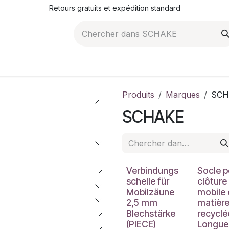
Retours gratuits et expédition standard
ROMOTIONS
NOS ARTICLES
LA SOCIÉTÉ
JO
Produits
Marques
SCH
SCHAKE
Verbindungs
Socle p
schelle für
clôture
Mobilzäune
mobile 
2,5 mm
matièr
Blechstärke
recyclé
(PIECE)
Longue