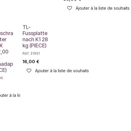
Ajouter à la liste de souhaits
TL-
rschra
Fussplatte
ter
nach K1 28
X
kg (PIECE)
2,00
Réf. 31991
16,00
€
nadap
CE)
Ajouter à la liste de souhaits
0K
uter à la liste de souhaits
haits