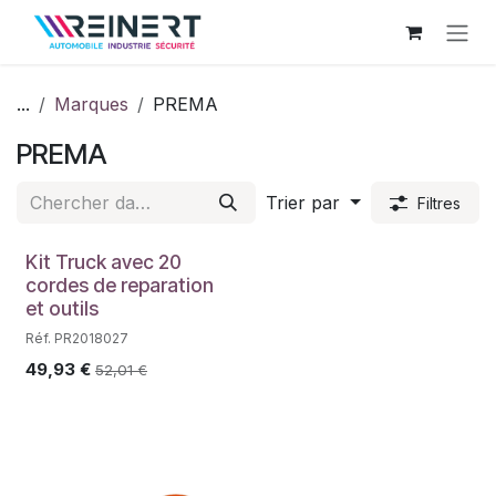
Se rendre au contenu
...
Marques
PREMA
PREMA
Trier par
Filtres
PROMO
Kit Truck avec 20
cordes de reparation
et outils
Réf. PR2018027
49,93
€
52,01
€