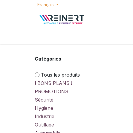
Se rendre au contenu
Français
ACCUEIL
E-SHOP
BONS PLANS
P
Catégories
Tous les produits
! BONS PLANS !
PROMOTIONS
Sécurité
Hygiène
Industrie
Outillage