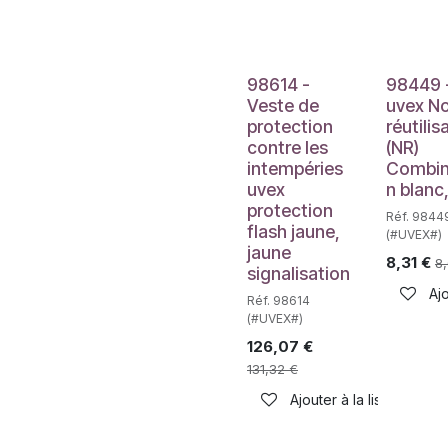
98614 -
98449 
Veste de
uvex N
protection
réutilis
contre les
(NR)
intempéries
Combin
uvex
n blanc
protection
Réf. 9844
flash jaune,
(#UVEX#)
jaune
8,31
€
8
signalisation
Ajo
Réf. 98614
(#UVEX#)
126,07
€
131,32
€
Ajouter à la liste de sou