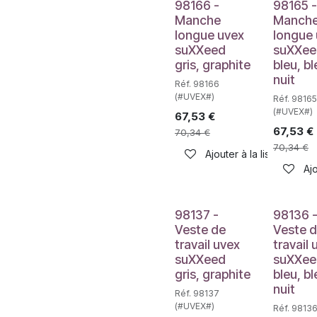
98166 -
98165 -
Manche
Manch
longue uvex
longue
suXXeed
suXXee
gris, graphite
bleu, bl
nuit
Réf. 98166
(#UVEX#)
Réf. 98165
(#UVEX#)
67,53
€
67,53
€
70,34
€
70,34
€
Ajouter à la liste de sou
Ajo
98137 -
98136 
Veste de
Veste 
travail uvex
travail 
suXXeed
suXXee
gris, graphite
bleu, bl
nuit
Réf. 98137
(#UVEX#)
Réf. 9813