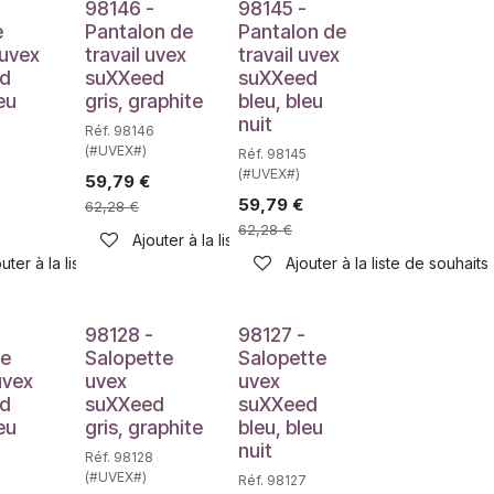
98146 -
98145 -
e
Pantalon de
Pantalon de
 uvex
travail uvex
travail uvex
d
suXXeed
suXXeed
eu
gris, graphite
bleu, bleu
nuit
Réf. 98146
(#UVEX#)
Réf. 98145
(#UVEX#)
59,79
€
59,79
€
62,28
€
62,28
€
haits
Ajouter à la liste de souhaits
uter à la liste de souhaits
Ajouter à la liste de souhaits
-
98128 -
98127 -
de
Salopette
Salopette
uvex
uvex
uvex
d
suXXeed
suXXeed
eu
gris, graphite
bleu, bleu
nuit
Réf. 98128
(#UVEX#)
6
Réf. 98127