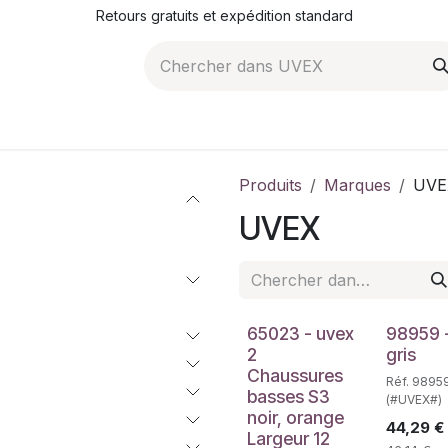
Retours gratuits et expédition standard
ROMOTIONS
NOS ARTICLES
LA SOCIÉTÉ
JO
Produits
Marques
UVE
UVEX
65023 - uvex
98959 
2
gris
Chaussures
Réf. 9895
basses S3
(#UVEX#)
noir, orange
44,29
€
Largeur 12