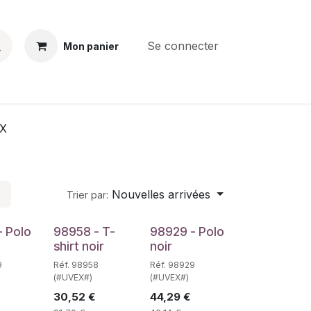
Se connecter
Mon panier
BS
CONTACT
E-PARTS
SERVICES
Jobs
X
Nouvelles arrivées
Trier par:
- Polo
98958 - T-
98929 - Polo
shirt noir
noir
9
Réf. 98958
Réf. 98929
(#UVEX#)
(#UVEX#)
30,52
€
44,29
€