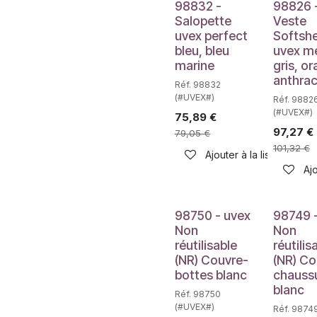
98832 -
98826 
Salopette
Veste
uvex perfect
Softshe
bleu, bleu
uvex m
marine
gris, o
anthrac
Réf. 98832
(#UVEX#)
Réf. 9882
(#UVEX#)
75,89
€
97,27
€
79,05
€
101,32
€
Ajouter à la liste de sou
Ajo
98750 - uvex
98749 
Non
Non
réutilisable
réutilis
(NR) Couvre-
(NR) Co
bottes blanc
chauss
blanc
Réf. 98750
(#UVEX#)
Réf. 9874