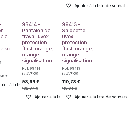
Ajouter à la liste de souhaits
-
98414 -
98413 -
on
Pantalon de
Salopette
able
travail uvex
uvex
protection
protection
aiso
flash orange,
flash orange,
,
orange
orange
signalisation
signalisation
9
Réf. 98414
Réf. 98413
(#UVEX#)
(#UVEX#)
,66
€
98,66
€
110,73
€
uter à la liste de souhaits
102,77
€
115,34
€
Ajouter à la liste de souhaits
Ajouter à la liste de souhaits
haits