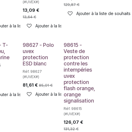
(#UVEX#)
129,87
€
13,09
€
Ajouter à la liste de souhaits
13,64
€
haits
uter à la liste de souhaits
Ajouter à la liste de souhaits
- T-
98627 - Polo
98615 -
eu,
uvex
Veste de
rine
protection
protection
ESD blanc
contre les
5
intempéries
Réf. 98627
uvex
(#UVEX#)
protection
81,61
€
85,01
€
flash orange,
orange
Ajouter à la liste de souhaits
haits
uter à la liste de souhaits
signalisation
Réf. 98615
(#UVEX#)
126,07
€
131,32
€