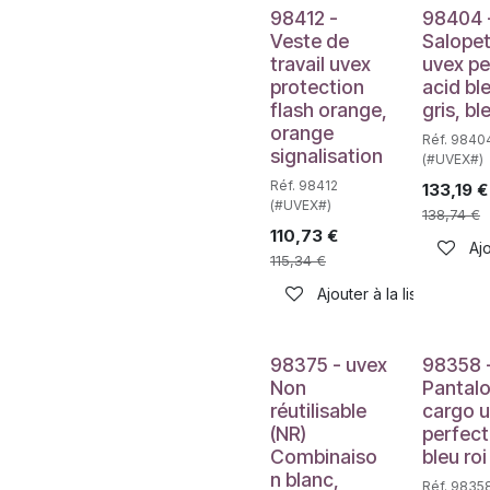
98412 -
98404 
Veste de
Salope
travail uvex
uvex pe
protection
acid bl
flash orange,
gris, bl
orange
Réf. 9840
signalisation
(#UVEX#)
Réf. 98412
133,19
€
(#UVEX#)
138,74
€
110,73
€
Ajo
115,34
€
Ajouter à la liste de sou
98375 - uvex
98358 
Non
Pantal
réutilisable
cargo 
(NR)
perfect
Combinaiso
bleu roi
n blanc,
Réf. 9835