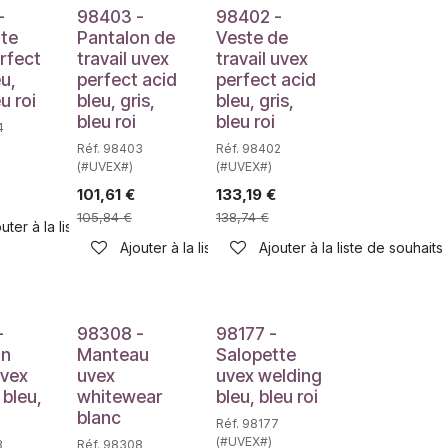
-
98403 -
98402 -
tte
Pantalon de
Veste de
rfect
travail uvex
travail uvex
eu,
perfect acid
perfect acid
eu roi
bleu, gris,
bleu, gris,
bleu roi
bleu roi
4
Réf. 98403
Réf. 98402
(#UVEX#)
(#UVEX#)
101,61
€
133,19
€
105,84
€
138,74
€
uter à la liste de souhaits
Ajouter à la liste de souhaits
Ajouter à la liste de souhaits
haits
-
98308 -
98177 -
on
Manteau
Salopette
uvex
uvex
uvex welding
 bleu,
whitewear
bleu, bleu roi
blanc
Réf. 98177
(#UVEX#)
8
Réf. 98308