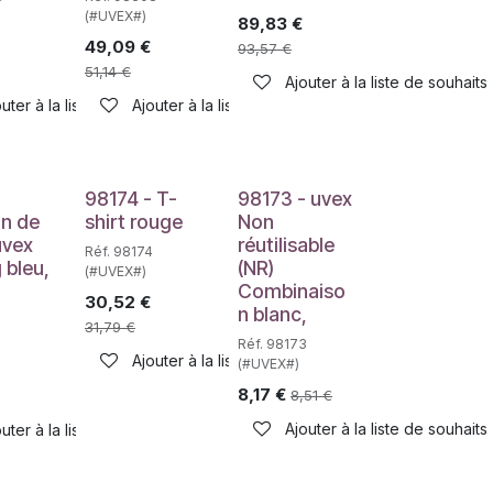
(#UVEX#)
89,83
€
49,09
€
93,57
€
51,14
€
Ajouter à la liste de souhaits
uter à la liste de souhaits
Ajouter à la liste de souhaits
haits
98174 - T-
98173 - uvex
on de
shirt rouge
Non
uvex
réutilisable
Réf. 98174
 bleu,
(NR)
(#UVEX#)
Combinaiso
30,52
€
n blanc,
31,79
€
Réf. 98173
Ajouter à la liste de souhaits
(#UVEX#)
8,17
€
8,51
€
haits
Ajouter à la liste de souhaits
uter à la liste de souhaits