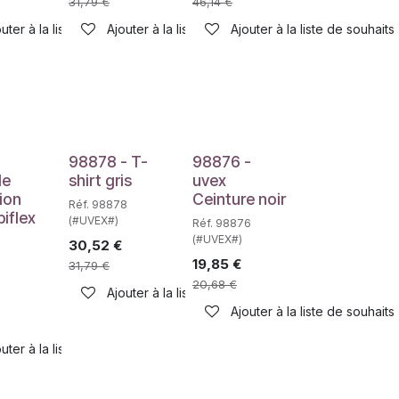
31,79
€
46,14
€
uter à la liste de souhaits
Ajouter à la liste de souhaits
Ajouter à la liste de souhaits
haits
-
98878 - T-
98876 -
de
shirt gris
uvex
ion
Ceinture noir
Réf. 98878
biflex
(#UVEX#)
Réf. 98876
(#UVEX#)
30,52
€
1
19,85
€
31,79
€
20,68
€
Ajouter à la liste de souhaits
haits
Ajouter à la liste de souhaits
uter à la liste de souhaits