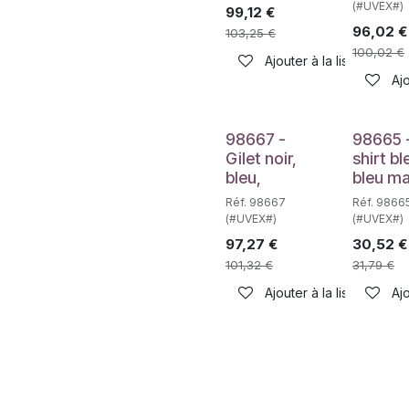
(#UVEX#)
99,12
€
96,02
€
103,25
€
100,02
€
Ajouter à la liste de sou
Ajo
98667 -
98665 
Gilet noir,
shirt bl
bleu,
bleu ma
Réf. 98667
Réf. 9866
(#UVEX#)
(#UVEX#)
97,27
€
30,52
€
101,32
€
31,79
€
Ajouter à la liste de sou
Ajo