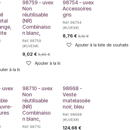
-
98759 - uvex
98754 - uvex
Non
Accessoires
ll
réutilisable
gris
etal
(NR)
Réf. 98754
range,
Combinaiso
(#UVEX#)
ite
n blanc,
8,76
€
9,12
€
6
Réf. 98759
Ajouter à la liste de souhaits
(#UVEX#)
9,02
€
9,40
€
Ajouter à la liste de souhaits
haits
uter à la liste de souhaits
- uvex
98710 - uvex
98668 -
Non
Veste
able
réutilisable
matelassée
uvre-
(NR)
noir, bleu
ures
Combinaiso
Réf. 98668
n blanc,
(#UVEX#)
9
Réf. 98710
124,68
€