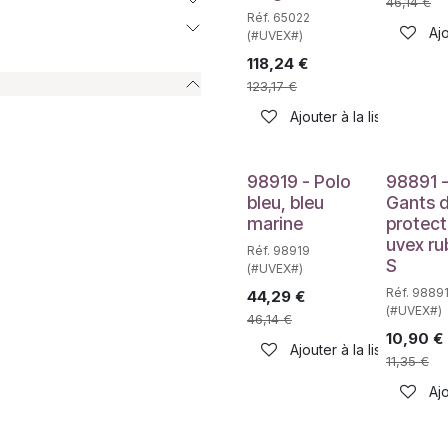
46,14
€
Réf. 65022
Ajo
(#UVEX#)
118,24
€
123,17
€
Ajouter à la liste de sou
98919 - Polo
98891 
bleu, bleu
Gants 
marine
protect
uvex ru
Réf. 98919
S
(#UVEX#)
Réf. 9889
44,29
€
(#UVEX#)
46,14
€
10,90
€
Ajouter à la liste de sou
11,35
€
Ajo