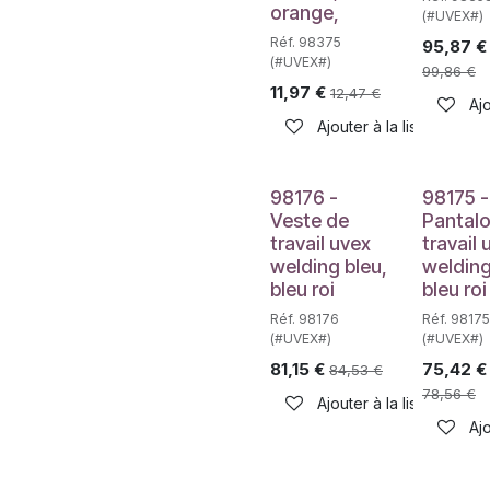
orange,
(#UVEX#)
Réf. 98375
95,87
€
(#UVEX#)
99,86
€
11,97
€
12,47
€
Ajo
Ajouter à la liste de sou
98176 -
98175 -
Veste de
Pantal
travail uvex
travail 
welding bleu,
welding
bleu roi
bleu roi
Réf. 98176
Réf. 98175
(#UVEX#)
(#UVEX#)
81,15
€
75,42
€
84,53
€
78,56
€
Ajouter à la liste de sou
Ajo