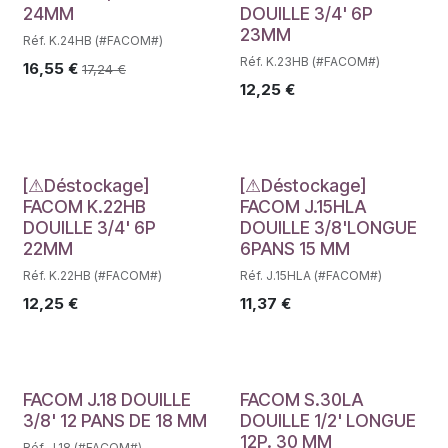
24MM
DOUILLE 3/4' 6P
23MM
Réf. K.24HB (#FACOM#)
Réf. K.23HB (#FACOM#)
16,55
€
17,24
€
12,25
€
Déstockage
Déstockage
[⚠Déstockage]
[⚠Déstockage]
FACOM K.22HB
FACOM J.15HLA
DOUILLE 3/4' 6P
DOUILLE 3/8'LONGUE
22MM
6PANS 15 MM
Réf. K.22HB (#FACOM#)
Réf. J.15HLA (#FACOM#)
12,25
€
11,37
€
FACOM J.18 DOUILLE
FACOM S.30LA
3/8' 12 PANS DE 18 MM
DOUILLE 1/2' LONGUE
12P. 30 MM
Réf. J.18 (#FACOM#)