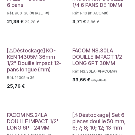
6 pans
1/4 6 PANS DE 10MM
Réf. 900-36 (#HAZET#)
Réf. R.10 (#FACOM#)
21,39
€
3,71
€
22,28
€
3,86
€
Déstockage
[⚠Déstockage] KO-
FACOM NS.30LA
KEN 14305M 36mm
DOUILLE IMPACT 1/2'
1/2" Douille Impact 12-
LONG 6PT 30MM
pans longue (mm)
Réf. NS.30LA (#FACOM#)
Réf. 14305m 36
33,66
€
35,06
€
25,76
€
Déstockage
FACOM NS.24LA
[⚠Déstockage] Set 6
DOUILLE IMPACT 1/2'
pièces douille 50 mm,
LONG 6PT 24MM
6; 7; 8; 10; 12; 13 mm