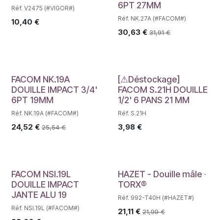
6PT 27MM
Réf. V2475 (#VIGOR#)
Réf. NK.27A (#FACOM#)
10,40
€
30,63
€
31,91
€
Déstockage
FACOM NK.19A
[⚠Déstockage]
DOUILLE IMPACT 3/4'
FACOM S.21H DOUILLE
6PT 19MM
1/2' 6 PANS 21 MM
Réf. NK.19A (#FACOM#)
Réf. S.21H
24,52
€
3,98
€
25,54
€
FACOM NSI.19L
HAZET - Douille mâle ∙
DOUILLE IMPACT
TORX®
JANTE ALU 19
Réf. 992-T40H (#HAZET#)
Réf. NSI.19L (#FACOM#)
21,11
€
21,99
€