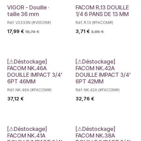
Déstockage
VIGOR - Douille ∙
FACOM R.13 DOUILLE
taille 36 mm
1/4 6 PANS DE 13 MM
Réf. V2333N (#VIGOR#)
Réf. R.13 (#FACOM#)
17,99
€
3,71
€
18,74
€
3,86
€
Déstockage
Déstockage
[⚠Déstockage]
[⚠Déstockage]
FACOM NK.46A
FACOM NK.42A
DOUILLE IMPACT 3/4'
DOUILLE IMPACT 3/4'
6PT 46MM
6PT 42MM
Réf. NK.46A (#FACOM#)
Réf. NK.42A (#FACOM#)
37,12
€
32,76
€
Déstockage
Déstockage
[⚠Déstockage]
[⚠Déstockage]
FACOM NK.41A
FACOM NK.38A