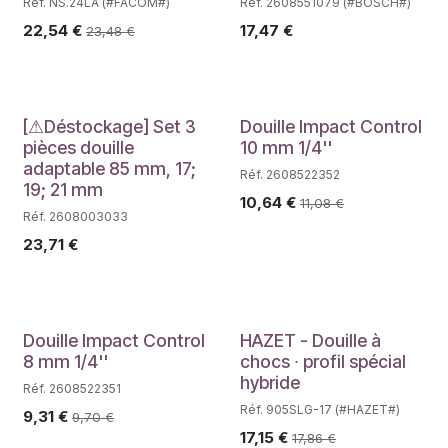
Réf. NS.24LA (#FACOM#)
Réf. 2608551079 (#BOSCH#)
22,54
€
17,47
€
23,48
€
Déstockage
[⚠Déstockage] Set 3
Douille Impact Control
pièces douille
10 mm 1/4''
adaptable 85 mm, 17;
Réf. 2608522352
19; 21 mm
10,64
€
11,08
€
Réf. 2608003033
23,71
€
Douille Impact Control
HAZET - Douille à
8 mm 1/4''
chocs ∙ profil spécial
hybride
Réf. 2608522351
Réf. 905SLG-17 (#HAZET#)
9,31
€
9,70
€
17,15
€
17,86
€