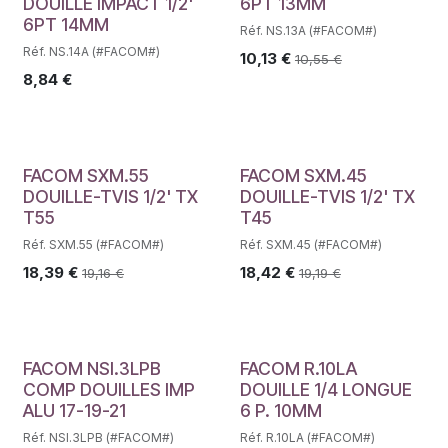
DOUILLE IMPACT 1/2'
6PT 13MM
6PT 14MM
Réf. NS.13A (#FACOM#)
Réf. NS.14A (#FACOM#)
10,13
€
10,55
€
8,84
€
FACOM SXM.55
FACOM SXM.45
DOUILLE-TVIS 1/2' TX
DOUILLE-TVIS 1/2' TX
T55
T45
Réf. SXM.55 (#FACOM#)
Réf. SXM.45 (#FACOM#)
18,39
€
18,42
€
19,16
€
19,19
€
FACOM NSI.3LPB
FACOM R.10LA
COMP DOUILLES IMP
DOUILLE 1/4 LONGUE
ALU 17-19-21
6 P. 10MM
Réf. NSI.3LPB (#FACOM#)
Réf. R.10LA (#FACOM#)