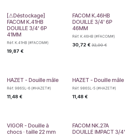
Déstockage
[⚠Déstockage]
FACOM K.46HB
FACOM K.41HB
DOUILLE 3/4' 6P
DOUILLE 3/4' 6P
46MM
41MM
Réf. K.46HB (#FACOM#)
Réf. K.41HB (#FACOM#)
30,72
€
32,00
€
19,87
€
Déstockage
Déstockage
HAZET - Douille mâle
HAZET - Douille mâle
Réf. 986SL-6 (#HAZET#)
Réf. 986SL-5 (#HAZET#)
11,48
€
11,48
€
Déstockage
VIGOR - Douille à
FACOM NK.27A
chocs ∙ taille 22 mm
DOUILLE IMPACT 3/4'