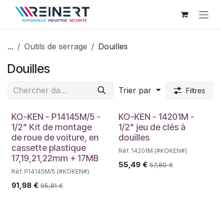
Se rendre au contenu
...
Outils de serrage
Douilles
Douilles
Trier par
Filtres
KO-KEN - P14145M/5 -
KO-KEN - 14201M -
1/2" Kit de montage
1/2" jeu de clés à
de roue de voiture, en
douilles
cassette plastique
Réf. 14201M (#KOKEN#)
17,19,21,22mm + 17MB
55,49
€
57,80
€
Réf. P14145M/5 (#KOKEN#)
91,98
€
95,81
€