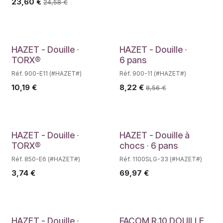
23,60
€
24,58
€
Déstockage
HAZET - Douille ∙
HAZET - Douille ∙
TORX®
6 pans
Réf. 900-E11 (#HAZET#)
Réf. 900-11 (#HAZET#)
10,19
€
8,22
€
8,56
€
Déstockage
Déstockage
HAZET - Douille ∙
HAZET - Douille à
TORX®
chocs ∙ 6 pans
Réf. 850-E6 (#HAZET#)
Réf. 1100SLG-33 (#HAZET#)
3,74
€
69,97
€
HAZET - Douille ∙
FACOM R.10 DOUILLE