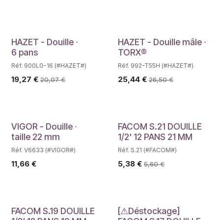
HAZET - Douille ∙
HAZET - Douille mâle ∙
6 pans
TORX®
Réf. 900LG-16 (#HAZET#)
Réf. 992-T55H (#HAZET#)
19,27
€
25,44
€
20,07
€
26,50
€
Déstockage
VIGOR - Douille ∙
FACOM S.21 DOUILLE
taille 22 mm
1/2' 12 PANS 21 MM
Réf. V6633 (#VIGOR#)
Réf. S.21 (#FACOM#)
11,66
€
5,38
€
5,60
€
FACOM S.19 DOUILLE
[⚠Déstockage]