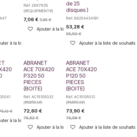
de 25
Réf. 2697935
disques )
(#EQUIPMENT#)
7447
Réf. 66254434181
7,06
€
7,35
€
53,28
€
Ajouter à la liste de souhaits
55,50
€
haits
uter à la liste de souhaits
Ajouter à la liste de souhaits
ET
ABRANET
ABRANET
X420
ACE 70X420
ACE 70X420
0
P320 50
P120 50
PIECES
PIECES
(BOITE)
(BOITE)
105041
Réf. AC15105032
Réf. AC15105012
(#MIRKA#)
(#MIRKA#)
72,60
€
73,90
€
75,12
€
75,62
€
76,98
€
haits
uter à la liste de souhaits
Ajouter à la liste de souhaits
Ajouter à la liste de souhaits