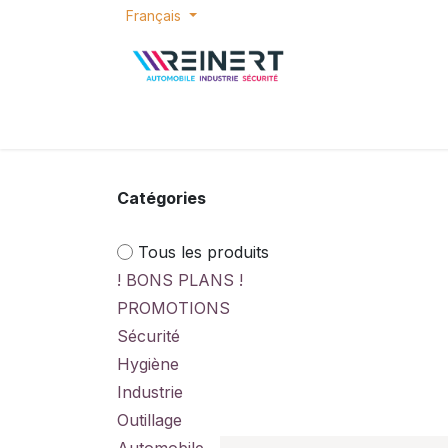
Se rendre au contenu
Français
ACCUEIL
E-SHOP
BONS PLANS
P
Catégories
Tous les produits
! BONS PLANS !
PROMOTIONS
Sécurité
Hygiène
Industrie
Outillage