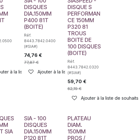
00
SIA - 100
SIASPEED -
ES
DISQUES
DISQUE S
0MM
DIA.150MM
PERFORMAN
1T
P400 81T
CE 150MM
(BOITE)
P320 81
TROUS
Réf.
BOITE DE
2.0500
8443.7842.0400
100 DISQUES
(#SIA#)
(BOITE)
74,76
€
Réf.
77,87
€
8443.7842.0320
uter à la liste de souhaits
Ajouter à la liste de souhaits
haits
(#SIA#)
59,70
€
62,19
€
Ajouter à la liste de souhaits
SQUES
SIA - 100
PLATEAU
0MM
DISQUES
DIAM.
T SIA
DIA.150MM
150MM
P120 81T
PROS /