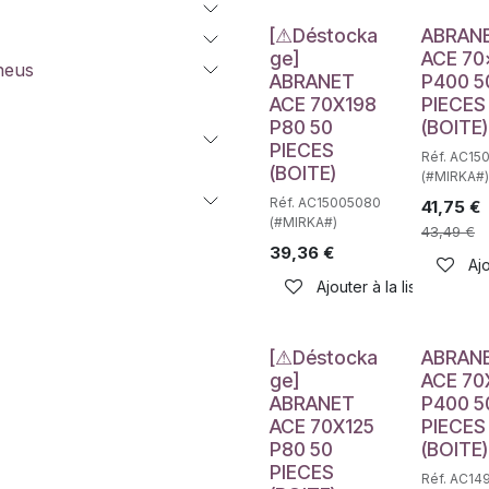
Déstockage
[⚠Déstocka
ABRAN
ge]
ACE 70
neus
ABRANET
P400 5
ACE 70X198
PIECES
P80 50
(BOITE)
PIECES
Réf. AC15
(BOITE)
(#MIRKA#)
Réf. AC15005080
41,75
€
(#MIRKA#)
43,49
€
39,36
€
Ajo
Ajouter à la liste de sou
Déstockage
[⚠Déstocka
ABRAN
ge]
ACE 70
ABRANET
P400 5
ACE 70X125
PIECES
P80 50
(BOITE)
PIECES
Réf. AC14