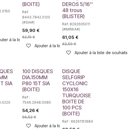
(BOITE)
DEROS 5/16''
48 trous
2.0150
Réf.
(BLISTER)
8443.7842.0120
(#SIA#)
Réf. 8292605011
(#MIRKA#)
59,90
€
62,19
€
61,05
€
uter à la liste de souhaits
63,59
€
haits
Ajouter à la liste de souhaits
Ajouter à la liste de souhaits
SQUES
100 DISQUES
DISQUE
0MM
DIA.150MM
SELFGRIP
T SIA
P80 15T SIA
CYCLONIC
(BOITE)
150X16
TURQUOISE
Ref :
BOITE DE
8.0220
7546.2948.0080
100 PCS
54,26
€
(BOITE)
56,52
€
Ref : 66261151684
Ajouter à la liste de souhaits