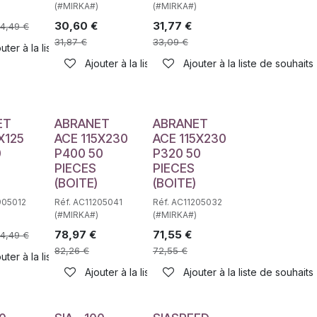
(#MIRKA#)
(#MIRKA#)
30,60
€
31,77
€
4,49
€
31,87
€
33,09
€
uter à la liste de souhaits
Ajouter à la liste de souhaits
Ajouter à la liste de souhaits
haits
ET
ABRANET
ABRANET
X125
ACE 115X230
ACE 115X230
0
P400 50
P320 50
PIECES
PIECES
(BOITE)
(BOITE)
905012
Réf. AC11205041
Réf. AC11205032
(#MIRKA#)
(#MIRKA#)
78,97
€
71,55
€
4,49
€
82,26
€
72,55
€
haits
uter à la liste de souhaits
Ajouter à la liste de souhaits
Ajouter à la liste de souhaits