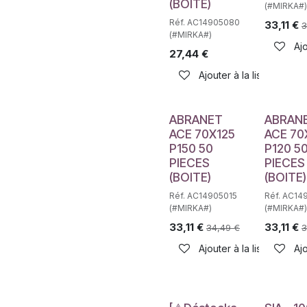
(BOITE)
(#MIRKA#)
Réf. AC14905080
33,11
€
3
(#MIRKA#)
Ajo
27,44
€
Ajouter à la liste de sou
ABRANET
ABRAN
ACE 70X125
ACE 70
P150 50
P120 5
PIECES
PIECES
(BOITE)
(BOITE)
Réf. AC14905015
Réf. AC14
(#MIRKA#)
(#MIRKA#)
33,11
€
33,11
€
34,49
€
3
Ajouter à la liste de sou
Ajo