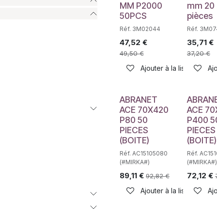
MM P2000
mm 20
50PCS
pièces
Réf. 3M02044
Réf. 3M0
47,52
€
35,71
€
49,50
€
37,20
€
Ajouter à la liste de sou
Ajo
ABRANET
ABRAN
ACE 70X420
ACE 70
P80 50
P400 5
PIECES
PIECES
(BOITE)
(BOITE)
Réf. AC15105080
Réf. AC15
(#MIRKA#)
(#MIRKA#)
89,11
€
72,12
€
92,82
€
Ajouter à la liste de sou
Ajo