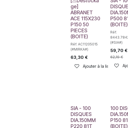
Déstockage
[⚠Déstocka
SIA - 1
ge]
DISQU
ABRANET
DIA.15
ACE 115X230
P500 8
P150 50
(BOITE)
PIECES
Réf.
(BOITE)
8443.784
(#SIA#)
Réf. AC11205015
(#MIRKA#)
59,70
€
63,30
€
62,19
€
Ajo
Ajouter à la liste de sou
SIA - 100
100 DI
DISQUES
DIA.15
DIA.150MM
P150 81
P220 81T
(BOITE)