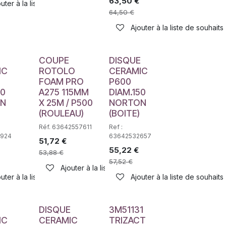
63,50
€
haits
uter à la liste de souhaits
64,50
€
Ajouter à la liste de souhaits
E
COUPE
DISQUE
IC
ROTOLO
CERAMIC
FOAM PRO
P600
50
A275 115MM
DIAM.150
N
X 25M / P500
NORTON
(ROULEAU)
(BOITE)
Réf. 63642557611
Ref :
924
63642532657
51,72
€
55,22
€
53,88
€
57,52
€
Ajouter à la liste de souhaits
haits
uter à la liste de souhaits
Ajouter à la liste de souhaits
E
DISQUE
3M51131
IC
CERAMIC
TRIZACT