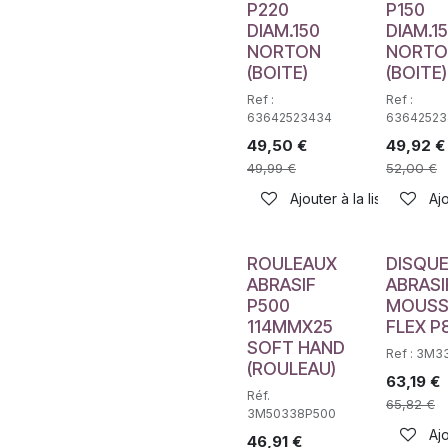
P220
P150
DIAM.150
DIAM.1
NORTON
NORTO
(BOITE)
(BOITE)
Ref :
Ref :
63642523434
63642523
49,50
€
49,92
€
49,99
€
52,00
€
Ajouter à la liste de sou
Ajo
ROULEAUX
DISQU
ABRASIF
ABRASI
P500
MOUSS
114MMX25
FLEX P
SOFT HAND
Ref : 3M3
(ROULEAU)
63,19
€
Réf.
65,82
€
3M50338P500
Ajo
46,91
€