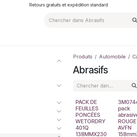
Retours gratuits et expédition standard
ROMOTIONS
NOS ARTICLES
LA SOCIÉTÉ
JO
Produits
Automobile
C
Abrasifs
PACK DE
3M074
FEUILLES
pack
PONCÉES
abrasiv
WETORDRY
ROUGE
401Q
AVFN
138MMX230
158mm