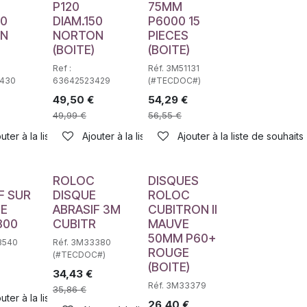
P120
75MM
50
DIAM.150
P6000 15
N
NORTON
PIECES
(BOITE)
(BOITE)
Ref :
Réf. 3M51131
430
63642523429
(#TECDOC#)
49,50
€
54,29
€
49,99
€
56,55
€
haits
uter à la liste de souhaits
Ajouter à la liste de souhaits
Ajouter à la liste de souhaits
E
ROLOC
DISQUES
F SUR
DISQUE
ROLOC
E
ABRASIF 3M
CUBITRON II
800
CUBITR
MAUVE
50MM P60+
3540
Réf. 3M33380
ROUGE
(#TECDOC#)
(BOITE)
34,43
€
Réf. 3M33379
35,86
€
uter à la liste de souhaits
26,40
€