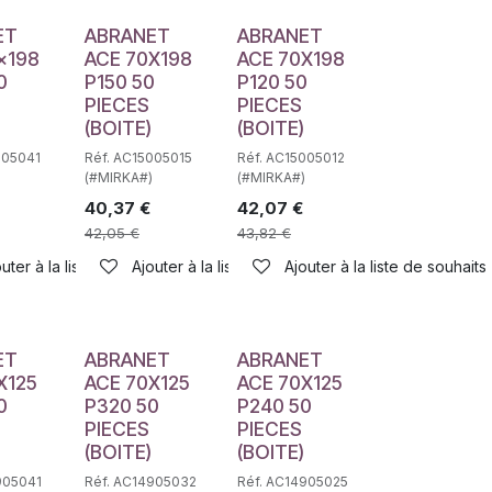
ET
ABRANET
ABRANET
x198
ACE 70X198
ACE 70X198
0
P150 50
P120 50
PIECES
PIECES
(BOITE)
(BOITE)
005041
Réf. AC15005015
Réf. AC15005012
(#MIRKA#)
(#MIRKA#)
40,37
€
42,07
€
42,05
€
43,82
€
uter à la liste de souhaits
Ajouter à la liste de souhaits
Ajouter à la liste de souhaits
haits
ET
ABRANET
ABRANET
X125
ACE 70X125
ACE 70X125
0
P320 50
P240 50
PIECES
PIECES
(BOITE)
(BOITE)
905041
Réf. AC14905032
Réf. AC14905025