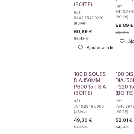
(BOITE)
Réf.
8443.784
Réf.
(#SIA#)
8443.7842.0220
(#SIA#)
59,89
€
60,89
€
62,19
€
63,43
€
Ajo
Ajouter à la liste de sou
100 DISQUES
100 DI
DIA.150MM
DIA.15
P600 15T SIA
P220 15
(BOITE)
(BOITE)
Réf.
Réf.
7546.2948.0600
7546.294
(#SIA#)
(#SIA#)
49,30
€
52,01
€
51,35
€
54,18
€