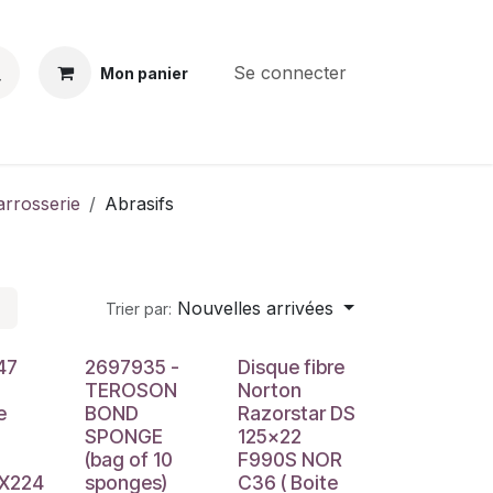
Se connecter
Mon panier
BS
CONTACT
E-PARTS
SERVICES
Jobs
arrosserie
Abrasifs
Nouvelles arrivées
Trier par:
47
2697935 -
Disque fibre
TEROSON
Norton
e
BOND
Razorstar DS
SPONGE
125x22
(bag of 10
F990S NOR
X224
sponges)
C36 ( Boite