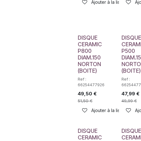
Ajouter à la liste de sou
Ajo
DISQUE
DISQU
CERAMIC
CERAM
P800
P500
DIAM.150
DIAM.1
NORTON
NORTO
(BOITE)
(BOITE)
Ref :
Ref :
66254477926
66254477
49,50
€
47,99
€
51,50
€
49,99
€
Ajouter à la liste de sou
Ajo
DISQUE
DISQU
CERAMIC
CERAM