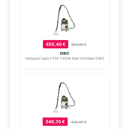
455,40 €
633,60 €
DIBO
nettoyant tapis P7SE 1100W 4bar 230mbar DiBO
349,70 €
430,40 €