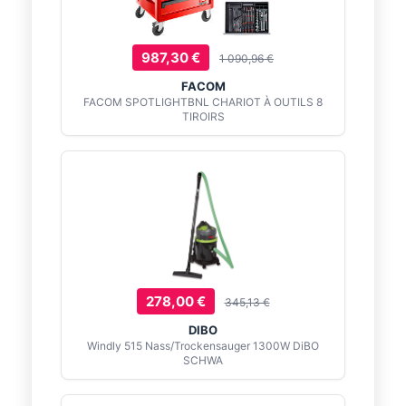
987,30 €
1 090,96 €
FACOM
FACOM SPOTLIGHTBNL CHARIOT À OUTILS 8
TIROIRS
278,00 €
345,13 €
DIBO
Windly 515 Nass/Trockensauger 1300W DiBO
SCHWA