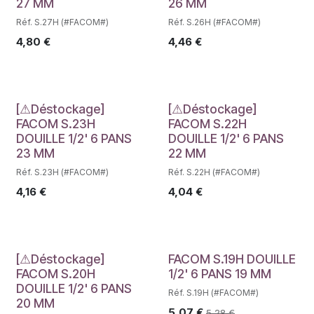
27 MM
26 MM
Réf. S.27H (#FACOM#)
Réf. S.26H (#FACOM#)
4,80
€
4,46
€
Déstockage
Déstockage
[⚠Déstockage]
[⚠Déstockage]
FACOM S.23H
FACOM S.22H
DOUILLE 1/2' 6 PANS
DOUILLE 1/2' 6 PANS
23 MM
22 MM
Réf. S.23H (#FACOM#)
Réf. S.22H (#FACOM#)
4,16
€
4,04
€
Déstockage
[⚠Déstockage]
FACOM S.19H DOUILLE
FACOM S.20H
1/2' 6 PANS 19 MM
DOUILLE 1/2' 6 PANS
Réf. S.19H (#FACOM#)
20 MM
5,07
€
5,28
€