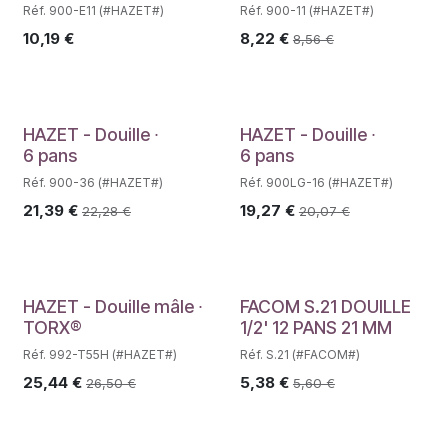
Réf. 900-E11 (#HAZET#)
Réf. 900-11 (#HAZET#)
10,19
€
8,22
€
8,56
€
HAZET - Douille ∙
HAZET - Douille ∙
6 pans
6 pans
Réf. 900-36 (#HAZET#)
Réf. 900LG-16 (#HAZET#)
21,39
€
19,27
€
22,28
€
20,07
€
HAZET - Douille mâle ∙
FACOM S.21 DOUILLE
TORX®
1/2' 12 PANS 21 MM
Réf. 992-T55H (#HAZET#)
Réf. S.21 (#FACOM#)
25,44
€
5,38
€
26,50
€
5,60
€