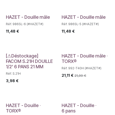
Déstockage
Déstockage
HAZET - Douille mâle
HAZET - Douille mâle
Réf. 986SL-6 (#HAZET#)
Réf. 986SL-5 (#HAZET#)
11,48
€
11,48
€
Déstockage
[⚠Déstockage]
HAZET - Douille mâle ∙
FACOM S.21H DOUILLE
TORX®
1/2' 6 PANS 21 MM
Réf. 992-T40H (#HAZET#)
Réf. S.21H
21,11
€
21,99
€
3,98
€
Déstockage
HAZET - Douille ∙
HAZET - Douille ∙
TORX®
6 pans