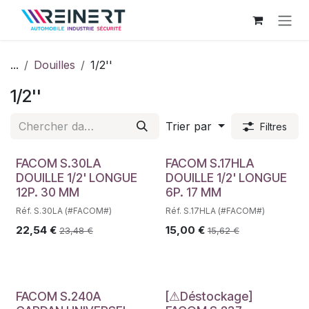
Se rendre au contenu
...
Douilles
1/2''
1/2''
Trier par
Filtres
FACOM S.30LA
FACOM S.17HLA
DOUILLE 1/2' LONGUE
DOUILLE 1/2' LONGUE
12P. 30 MM
6P. 17 MM
Réf. S.30LA (#FACOM#)
Réf. S.17HLA (#FACOM#)
22,54
€
15,00
€
23,48
€
15,62
€
FACOM S.240A
[⚠Déstockage]