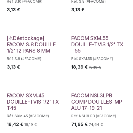
Réf. S.10 (#FACOM#)
Réf. S.9 (#FACOM#)
3,13
€
3,13
€
Déstockage
[⚠Déstockage]
FACOM SXM.55
FACOM S.8 DOUILLE
DOUILLE-TVIS 1/2' TX
1/2' 12 PANS 8 MM
T55
Réf. S.8 (#FACOM#)
Réf. SXM.55 (#FACOM#)
3,13
€
18,39
€
19,16
€
FACOM SXM.45
FACOM NSI.3LPB
DOUILLE-TVIS 1/2' TX
COMP DOUILLES IMP
T45
ALU 17-19-21
Réf. SXM.45 (#FACOM#)
Réf. NSI.3LPB (#FACOM#)
18,42
€
71,65
€
19,19
€
74,64
€