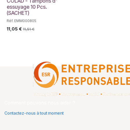
COLAD - Tampons d'
essuyage 10 Pcs.
(SACHET)
Réf. EMM000805
11,05
€
11,51
€
Comment pouvons nous aider ?
Contactez-nous à tout moment