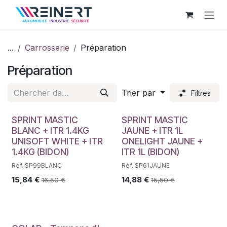
Se rendre au contenu
...
Carrosserie
Préparation
Préparation
Trier par
Filtres
SPRINT MASTIC
SPRINT MASTIC
BLANC + ITR 1.4KG
JAUNE + ITR 1L
UNISOFT WHITE + ITR
ONELIGHT JAUNE +
1.4KG (BIDON)
ITR 1L (BIDON)
Réf. SP99BLANC
Réf. SP61JAUNE
15,84
€
14,88
€
16,50
€
15,50
€