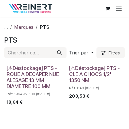
Se rendre au contenu
...
Marques
PTS
PTS
Trier par
Filtres
Déstockage
Déstockage
[⚠Déstockage] PTS -
[⚠Déstockage] PTS -
ROUE A DECAPER NUE
CLE A CHOCS 1/2''
ALESAGE 13 MM
1350 NM
DIAMETRE 100 MM
Réf. 1148 (#PTS#)
Réf. 19649N-100 (#PTS#)
203,53
€
18,64
€