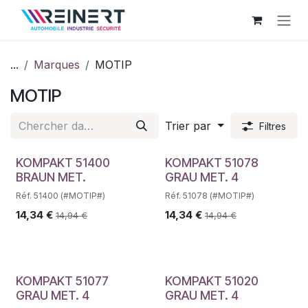
Se rendre au contenu
...
Marques
MOTIP
MOTIP
Trier par
Filtres
KOMPAKT 51400
KOMPAKT 51078
BRAUN MET.
GRAU MET. 4
Réf. 51400 (#MOTIP#)
Réf. 51078 (#MOTIP#)
14,34
€
14,34
€
14,94
€
14,94
€
KOMPAKT 51077
KOMPAKT 51020
GRAU MET. 4
GRAU MET. 4