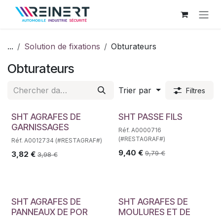
Se rendre au contenu
...
Solution de fixations
Obturateurs
Obturateurs
Trier par
Filtres
SHT AGRAFES DE
SHT PASSE FILS
GARNISSAGES
Réf. A0000716
(#RESTAGRAF#)
Réf. A0012734 (#RESTAGRAF#)
9,40
€
9,79
€
3,82
€
3,98
€
SHT AGRAFES DE
SHT AGRAFES DE
PANNEAUX DE POR
MOULURES ET DE