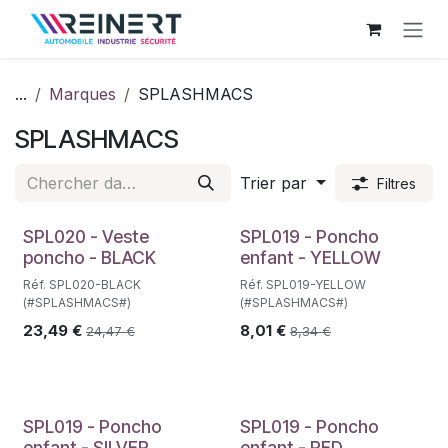
Se rendre au contenu
...
Marques
SPLASHMACS
SPLASHMACS
Trier par
Filtres
SPL020 - Veste
SPL019 - Poncho
poncho - BLACK
enfant - YELLOW
Réf. SPL020-BLACK
Réf. SPL019-YELLOW
(#SPLASHMACS#)
(#SPLASHMACS#)
23,49
€
8,01
€
24,47
€
8,34
€
SPL019 - Poncho
SPL019 - Poncho
enfant - SILVER
enfant - RED