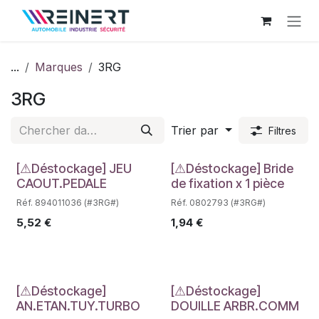
Se rendre au contenu
...
Marques
3RG
3RG
Trier par
Filtres
Déstockage
Déstockage
[⚠Déstockage] JEU
[⚠Déstockage] Bride
CAOUT.PEDALE
de fixation x 1 pièce
Réf. 894011036 (#3RG#)
Réf. 0802793 (#3RG#)
5,52
€
1,94
€
Déstockage
Déstockage
[⚠Déstockage]
[⚠Déstockage]
AN.ETAN.TUY.TURBO
DOUILLE ARBR.COMM