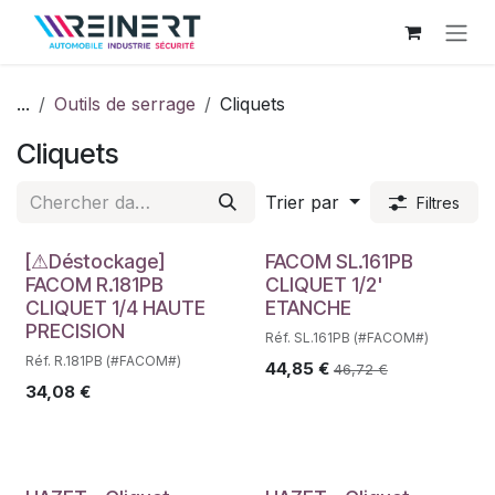
Se rendre au contenu
...
Outils de serrage
Cliquets
Cliquets
Trier par
Filtres
Déstockage
Déstockage
[⚠Déstockage]
FACOM SL.161PB
FACOM R.181PB
CLIQUET 1/2'
CLIQUET 1/4 HAUTE
ETANCHE
PRECISION
Réf. SL.161PB (#FACOM#)
Réf. R.181PB (#FACOM#)
44,85
€
46,72
€
34,08
€