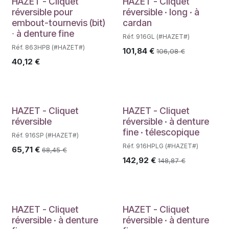
Déstockage
HAZET - Cliquet
HAZET - Cliquet
réversible pour
réversible · long · à
embout-tournevis (bit)
cardan
∙ à denture fine
Réf. 916GL (#HAZET#)
Réf. 863HPB (#HAZET#)
101,84
€
106,08
€
40,12
€
HAZET - Cliquet
HAZET - Cliquet
réversible
réversible · à denture
fine · télescopique
Réf. 916SP (#HAZET#)
Réf. 916HPLG (#HAZET#)
65,71
€
68,45
€
142,92
€
148,87
€
HAZET - Cliquet
HAZET - Cliquet
réversible · à denture
réversible · à denture