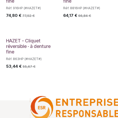
fine
fine
Réf. 916HP (#HAZET#)
Réf. 8816HP (#HAZET#)
74,80
€
64,17
€
77,92
€
66,84
€
HAZET - Cliquet
réversible · à denture
fine
Réf. 863HP (#HAZET#)
53,44
€
55,67
€