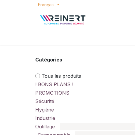
Se rendre au contenu
Français
ACCUEIL
E-SHOP
BONS PLANS
P
Catégories
Tous les produits
! BONS PLANS !
PROMOTIONS
Sécurité
Hygiène
Industrie
Outillage