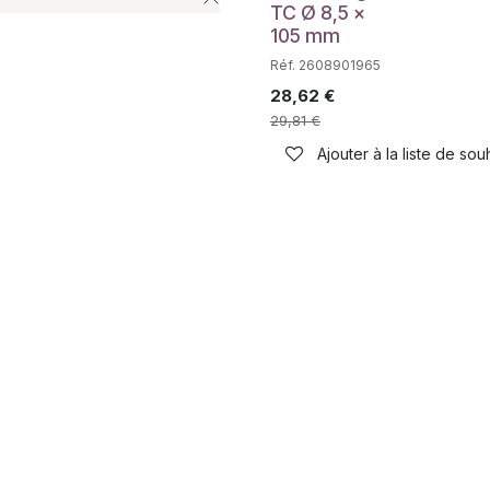
TC Ø 8,5 x
105 mm
Réf. 2608901965
28,62
€
29,81
€
Ajouter à la liste de sou