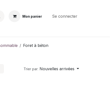
Se connecter
Mon panier
BS
CONTACT
E-PARTS
SERVICES
Jobs
sommable
Foret à béton
Nouvelles arrivées
Trier par: