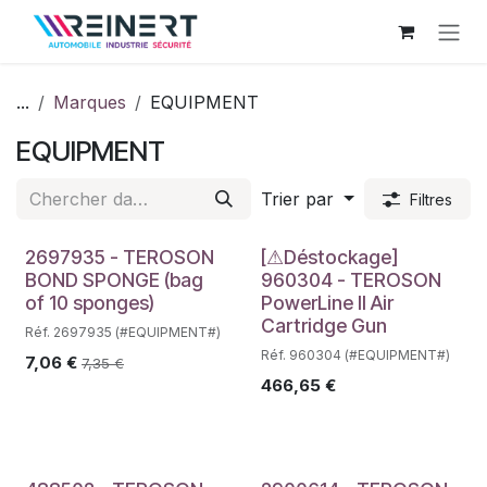
Se rendre au contenu
...
Marques
EQUIPMENT
EQUIPMENT
Trier par
Filtres
Déstockage
2697935 - TEROSON
[⚠Déstockage]
BOND SPONGE (bag
960304 - TEROSON
of 10 sponges)
PowerLine II Air
Cartridge Gun
Réf. 2697935 (#EQUIPMENT#)
Réf. 960304 (#EQUIPMENT#)
7,06
€
7,35
€
466,65
€