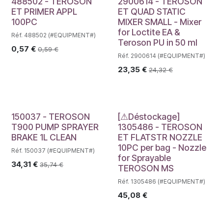
488502 - TEROSON
2900614 - TEROSON
ET PRIMER APPL
ET QUAD STATIC
100PC
MIXER SMALL - Mixer
for Loctite EA &
Réf. 488502 (#EQUIPMENT#)
Teroson PU in 50 ml
0,57
€
0,59
€
Réf. 2900614 (#EQUIPMENT#)
23,35
€
24,32
€
Déstockage
150037 - TEROSON
[⚠Déstockage]
T900 PUMP SPRAYER
1305486 - TEROSON
BRAKE 1L CLEAN
ET FLATSTR NOZZLE
10PC per bag - Nozzle
Réf. 150037 (#EQUIPMENT#)
for Sprayable
34,31
€
35,74
€
TEROSON MS
Réf. 1305486 (#EQUIPMENT#)
45,08
€