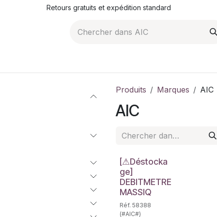
Retours gratuits et expédition standard
ROMOTIONS
NOS ARTICLES
LA SOCIÉTÉ
JO
Produits
Marques
AIC
AIC
Déstockage
[⚠Déstocka
ge]
DEBITMETRE
MASSIQ
Réf. 58388
(#AIC#)