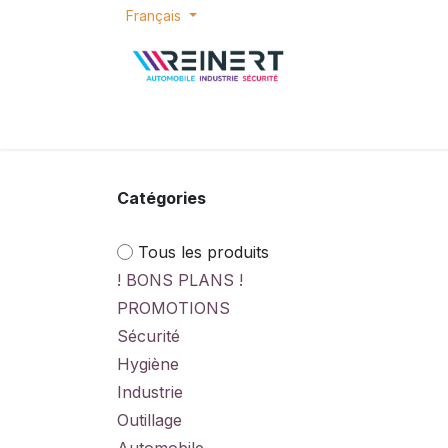
Se rendre au contenu
Français
ACCUEIL
E-SHOP
BONS PLANS
P
Catégories
Tous les produits
! BONS PLANS !
PROMOTIONS
Sécurité
Hygiène
Industrie
Outillage