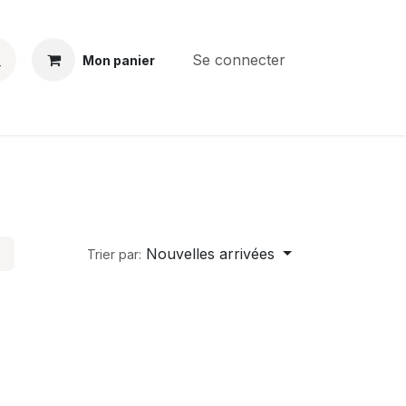
Se connecter
Mon panier
BS
CONTACT
E-PARTS
SERVICES
Jobs
Nouvelles arrivées
Trier par: