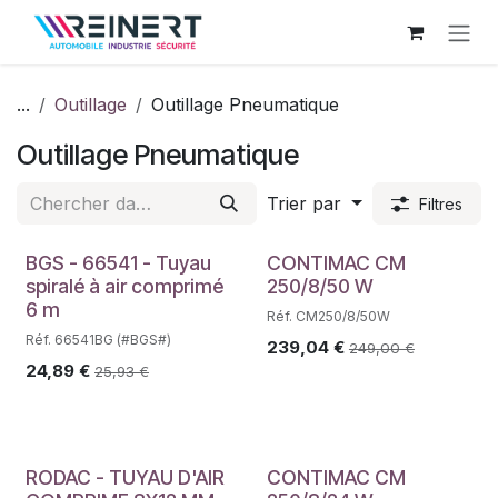
Se rendre au contenu
...
Outillage
Outillage Pneumatique
Outillage Pneumatique
Trier par
Filtres
BGS - 66541 - Tuyau
CONTIMAC CM
spiralé à air comprimé
250/8/50 W
6 m
Réf. CM250/8/50W
Réf. 66541BG (#BGS#)
239,04
€
249,00
€
24,89
€
25,93
€
RODAC - TUYAU D'AIR
CONTIMAC CM