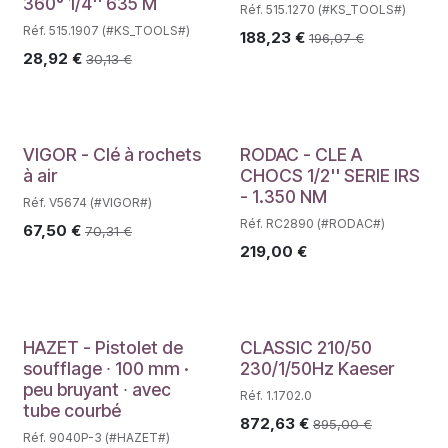
360° 1/4'' 635 M
Réf. 515.1270 (#KS_TOOLS#)
Réf. 515.1907 (#KS_TOOLS#)
188,23
€
196,07
€
28,92
€
30,13
€
VIGOR - Clé à rochets
RODAC - CLE A
à air
CHOCS 1/2'' SERIE IRS
- 1.350 NM
Réf. V5674 (#VIGOR#)
Réf. RC2890 (#RODAC#)
67,50
€
70,31
€
219,00
€
HAZET - Pistolet de
CLASSIC 210/50
soufflage ∙ 100 mm ·
230/1/50Hz Kaeser
peu bruyant ∙ avec
Réf. 1.1702.0
tube courbé
872,63
€
895,00
€
Réf. 9040P-3 (#HAZET#)