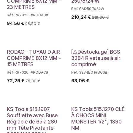
COMPRIME 8X12 MM -
250/8/24 W
23 METRES
Réf. CM250/8/24W
Réf. RR7023 (#RODAC#)
210,24
€
219,00
€
94,56
€
98,50
€
Déstockage
RODAC - TUYAU D'AIR
[⚠Déstockage] BGS
COMPRIME 8X12 MM -
3284 Riveteuse à air
15 METRES
comprimé
Réf. RR7020 (#RODAC#)
Réf. 3284BG (#BGS#)
72,29
€
63,06
€
75,30
€
KS Tools 515.1907
KS Tools 515.1270 CLÉ
Soufflette avec Buse
À CHOCS MINI
Réglable de 65 à 280
MONSTER 1/2'', 1390
mm Tête Pivotante
NM