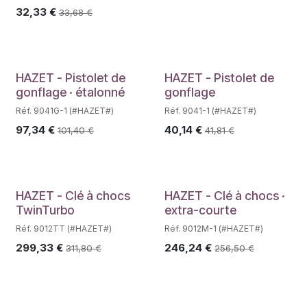
32,33
€
33,68
€
HAZET - Pistolet de
HAZET - Pistolet de
gonflage · étalonné
gonflage
Réf. 9041G-1 (#HAZET#)
Réf. 9041-1 (#HAZET#)
97,34
€
40,14
€
101,40
€
41,81
€
HAZET - Clé à chocs
HAZET - Clé à chocs ·
TwinTurbo
extra-courte
Réf. 9012TT (#HAZET#)
Réf. 9012M-1 (#HAZET#)
299,33
€
246,24
€
311,80
€
256,50
€