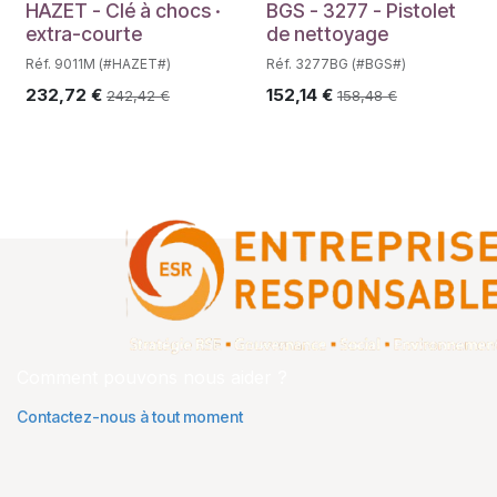
HAZET - Clé à chocs ·
BGS - 3277 - Pistolet
extra-courte
de nettoyage
Réf. 9011M (#HAZET#)
Réf. 3277BG (#BGS#)
232,72
€
152,14
€
242,42
€
158,48
€
Comment pouvons nous aider ?
Contactez-nous à tout moment