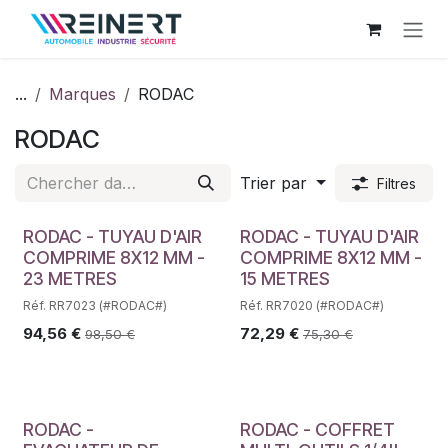
Se rendre au contenu
...
Marques
RODAC
RODAC
Trier par
Filtres
RODAC - TUYAU D'AIR
RODAC - TUYAU D'AIR
COMPRIME 8X12 MM -
COMPRIME 8X12 MM -
23 METRES
15 METRES
Réf. RR7023 (#RODAC#)
Réf. RR7020 (#RODAC#)
94,56
€
72,29
€
98,50
€
75,30
€
RODAC -
RODAC - COFFRET