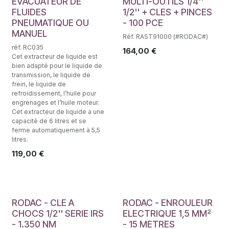
EVACUATEUR DE
MULTI-OUTILS 1/4''
FLUIDES
1/2'' + CLES + PINCES
PNEUMATIQUE OU
- 100 PCE
MANUEL
Réf. RAST91000 (#RODAC#)
réf. RC035
164,00
€
Cet extracteur de liquide est
bien adapté pour le liquide de
transmission, le liquide de
frein, le liquide de
refroidissement, l’huile pour
engrenages et l’huile moteur.
Cet extracteur de liquide a une
capacité de 6 litres et se
ferme automatiquement à 5,5
litres.
119,00
€
RODAC - CLE A
RODAC - ENROULEUR
CHOCS 1/2'' SERIE IRS
ELECTRIQUE 1,5 MM²
- 1.350 NM
- 15 METRES