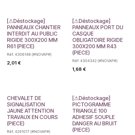
Déstockage
Déstockage
[⚠Déstockage]
[⚠Déstockage]
PANNEAUX CHANTIER
PANNEAUX PORT DU
INTERDIT AU PUBLIC
CASQUE
RIGIDE 300X200 MM
OBLIGATOIRE RIGIDE
R61 (PIECE)
300X200 MM R43
(PIECE)
Réf. 4306148 (#NOVAP#)
Réf. 4304342 (#NOVAP#)
2,01
€
1,68
€
Déstockage
Déstockage
CHEVALET DE
[⚠Déstockage]
SIGNALISATION
PICTOGRAMME
JAUNE ATTENTION
TRIANGLE 100
TRAVAUX EN COURS
ADHESIF SOUPLE
(PIECE)
DANGER AU BRUIT
(PIECE)
Réf. 4291017 (#NOVAP#)