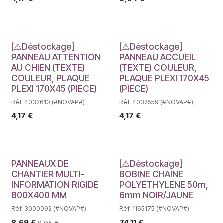
Déstockage
Déstockage
[⚠Déstockage]
[⚠Déstockage]
PANNEAU ATTENTION
PANNEAU ACCUEIL
AU CHIEN (TEXTE)
(TEXTE) COULEUR,
COULEUR, PLAQUE
PLAQUE PLEXI 170X45
PLEXI 170X45 (PIECE)
(PIECE)
Réf. 4032610 (#NOVAP#)
Réf. 4032559 (#NOVAP#)
4,17
€
4,17
€
Déstockage
PANNEAUX DE
[⚠Déstockage]
CHANTIER MULTI-
BOBINE CHAINE
INFORMATION RIGIDE
POLYETHYLENE 50m,
800X400 MM
6mm NOIR/JAUNE
Réf. 3000092 (#NOVAP#)
Réf. 1165175 (#NOVAP#)
8,69
€
74,11
€
9,05
€