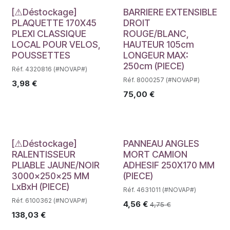
Déstockage
[⚠Déstockage]
BARRIERE EXTENSIBLE
PLAQUETTE 170X45
DROIT
PLEXI CLASSIQUE
ROUGE/BLANC,
LOCAL POUR VELOS,
HAUTEUR 105cm
POUSSETTES
LONGEUR MAX:
250cm (PIECE)
Réf. 4320816 (#NOVAP#)
Réf. 8000257 (#NOVAP#)
3,98
€
75,00
€
Déstockage
[⚠Déstockage]
PANNEAU ANGLES
RALENTISSEUR
MORT CAMION
PLIABLE JAUNE/NOIR
ADHESIF 250X170 MM
3000x250x25 MM
(PIECE)
LxBxH (PIECE)
Réf. 4631011 (#NOVAP#)
Réf. 6100362 (#NOVAP#)
4,56
€
4,75
€
138,03
€