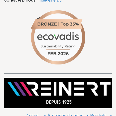
Contactez-nous
info@reinert.lu
Accueil
•
À propos de nous
•
​Produits
•