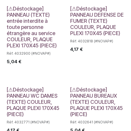
Déstockage
Déstockage
[⚠Déstockage]
[⚠Déstockage]
PANNEAU (TEXTE)
PANNEAU DEFENSE DE
entrée interdite à
FUMER (TEXTE)
toute personne
COULEUR, PLAQUE
étrangère au service
PLEXI 170X45 (PIECE)
COULEUR, PLAQUE
Réf. 4032818 (#NOVAP#)
PLEXI 170X45 (PIECE)
4,17
€
Réf. 4032900 (#NOVAP#)
5,04
€
Déstockage
Déstockage
[⚠Déstockage]
[⚠Déstockage]
PANNEAU WC DAMES
PANNEAU BUREAUX
(TEXTE) COULEUR,
(TEXTE) COULEUR,
PLAQUE PLEXI 170X45
PLAQUE PLEXI 170X45
(PIECE)
(PIECE)
Réf. 4032771 (#NOVAP#)
Réf. 4032641 (#NOVAP#)
4,17
€
5,04
€