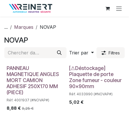
Se rendre au contenu
...
Marques
NOVAP
NOVAP
Trier par
Filtres
Déstockage
PANNEAU
[⚠Déstockage]
MAGNETIQUE ANGLES
Plaquette de porte
MORT CAMION
Zone fumeur - couleur
ADHESIF 250X170 MM
90x90mm
(PIECE)
Réf. 4033990 (#NOVAP#)
Réf. 4001937 (#NOVAP#)
5,02
€
8,88
€
9,25
€