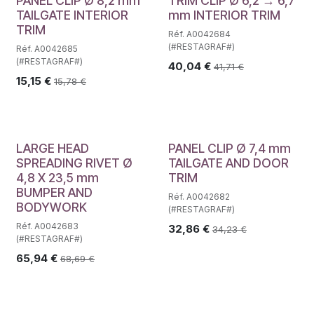
PANEL CLIP Ø 8,2 mm
TRIM CLIP Ø 6,2 → 6,7
TAILGATE INTERIOR
mm INTERIOR TRIM
TRIM
Réf. A0042684
(#RESTAGRAF#)
Réf. A0042685
(#RESTAGRAF#)
40,04
€
41,71
€
15,15
€
15,78
€
LARGE HEAD
PANEL CLIP Ø 7,4 mm
SPREADING RIVET Ø
TAILGATE AND DOOR
4,8 X 23,5 mm
TRIM
BUMPER AND
Réf. A0042682
BODYWORK
(#RESTAGRAF#)
Réf. A0042683
32,86
€
34,23
€
(#RESTAGRAF#)
65,94
€
68,69
€