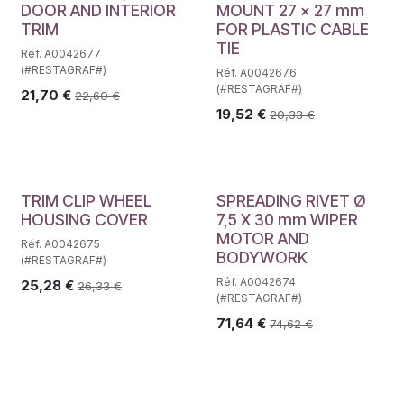
DOOR AND INTERIOR
MOUNT 27 x 27 mm
TRIM
FOR PLASTIC CABLE
TIE
Réf. A0042677
(#RESTAGRAF#)
Réf. A0042676
(#RESTAGRAF#)
21,70
€
22,60
€
19,52
€
20,33
€
TRIM CLIP WHEEL
SPREADING RIVET Ø
HOUSING COVER
7,5 X 30 mm WIPER
MOTOR AND
Réf. A0042675
BODYWORK
(#RESTAGRAF#)
Réf. A0042674
25,28
€
26,33
€
(#RESTAGRAF#)
71,64
€
74,62
€