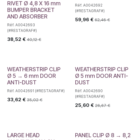
RIVET Ø 4,8 X 16 mm
Réf. A0042692
BUMPER BRACKET
(#RESTAGRAF#)
AND ABSORBER
59,96
€
62,46
€
Réf. A0042693
(#RESTAGRAF#)
38,52
€
40,12
€
WEATHERSTRIP CLIP
WEATHERSTRIP CLIP
Ø 5 → 6 mm DOOR
Ø 5 mm DOOR ANTI-
ANTI-DUST
DUST
Réf. A0042691 (#RESTAGRAF#)
Réf. A0042690
(#RESTAGRAF#)
33,62
€
35,02
€
25,60
€
26,67
€
LARGE HEAD
PANEL CLIP Ø 8 → 8,2