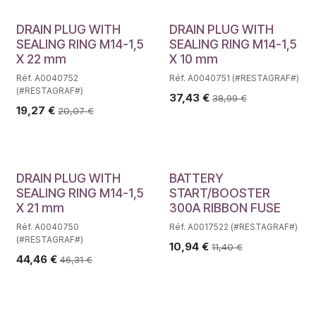
DRAIN PLUG WITH
DRAIN PLUG WITH
SEALING RING M14-1,5
SEALING RING M14-1,5
X 22 mm
X 10 mm
Réf. A0040752
Réf. A0040751 (#RESTAGRAF#)
(#RESTAGRAF#)
37,43
€
38,99
€
19,27
€
20,07
€
DRAIN PLUG WITH
BATTERY
SEALING RING M14-1,5
START/BOOSTER
X 21 mm
300A RIBBON FUSE
Réf. A0040750
Réf. A0017522 (#RESTAGRAF#)
(#RESTAGRAF#)
10,94
€
11,40
€
44,46
€
46,31
€