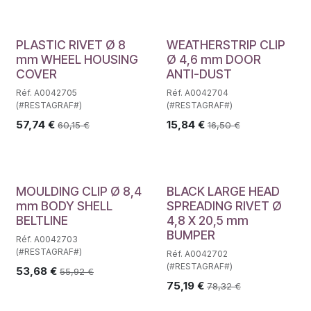
PLASTIC RIVET Ø 8
WEATHERSTRIP CLIP
mm WHEEL HOUSING
Ø 4,6 mm DOOR
COVER
ANTI-DUST
Réf. A0042705
Réf. A0042704
(#RESTAGRAF#)
(#RESTAGRAF#)
57,74
€
15,84
€
60,15
€
16,50
€
MOULDING CLIP Ø 8,4
BLACK LARGE HEAD
mm BODY SHELL
SPREADING RIVET Ø
BELTLINE
4,8 X 20,5 mm
BUMPER
Réf. A0042703
(#RESTAGRAF#)
Réf. A0042702
(#RESTAGRAF#)
53,68
€
55,92
€
75,19
€
78,32
€