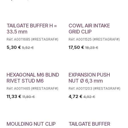
TAILGATE BUFFER H =
COWL AIR INTAKE
33.5 mm
GRID CLIP
Réf. A0011685 (#RESTAGRAF#)
Réf. A0011525 (#RESTAGRAF#)
5,30
€
17,50
€
5,52
€
18,23
€
HEXAGONAL M6 BLIND
EXPANSION PUSH
RIVET STUD M6
NUT Ø 6,3 mm
Réf. A0011465 (#RESTAGRAF#)
Réf. A0011203 (#RESTAGRAF#)
11,33
€
4,72
€
11,80
€
4,92
€
MOULDING NUT CLIP
TAILGATE BUFFER