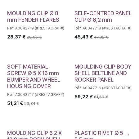
MOULDING CLIP Ø 8
SELF-CENTRED PANEL
mm FENDER FLARES
CLIP Ø 8,2 mm
Réf. A0042719 (#RESTAGRAF#)
Réf. A0042718 (#RESTAGRAF#)
28,37
€
45,43
€
29,55
€
47,32
€
SOFT MATERIAL
MOULDING CLIP BODY
SCREW Ø 5 X 16 mm
SHELL BELTLINE AND
BUMPER AND WHEEL
ROCKER PANEL
HOUSING COVER
Réf. A0042716 (#RESTAGRAF#)
Réf. A0042717 (#RESTAGRAF#)
59,22
€
61,69
€
51,21
€
53,34
€
MOULDING CLIP 6,2 X
PLASTIC RIVET Ø 5 →