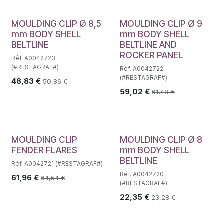
MOULDING CLIP Ø 8,5
MOULDING CLIP Ø 9
mm BODY SHELL
mm BODY SHELL
BELTLINE
BELTLINE AND
ROCKER PANEL
Réf. A0042723
(#RESTAGRAF#)
Réf. A0042722
(#RESTAGRAF#)
48,83
€
50,86
€
59,02
€
61,48
€
MOULDING CLIP
MOULDING CLIP Ø 8
FENDER FLARES
mm BODY SHELL
BELTLINE
Réf. A0042721 (#RESTAGRAF#)
Réf. A0042720
61,96
€
64,54
€
(#RESTAGRAF#)
22,35
€
23,28
€