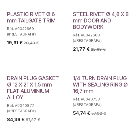
PLASTIC RIVET Ø 6
STEEL RIVET Ø 4,8 X 8
mm TAILGATE TRIM
mm DOOR AND
BODYWORK
Réf. A0042669
(#RESTAGRAF#)
Réf. A0042668
(#RESTAGRAF#)
19,61
€
20,43
€
21,77
€
22,68
€
DRAIN PLUG GASKET
1/4 TURN DRAIN PLUG
Ø 12 X 21 X 1,5 mm
WITH SEALING RING Ø
FLAT ALUMINIUM
16,7 mm
ALLOY
Réf. A0040753
(#RESTAGRAF#)
Réf. A0040877
(#RESTAGRAF#)
54,74
€
57,02
€
84,36
€
87,87
€