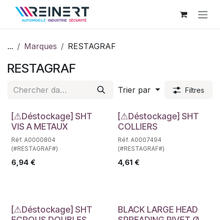
Se rendre au contenu
...
Marques
RESTAGRAF
RESTAGRAF
Trier par
Filtres
Déstockage
Déstockage
[⚠Déstockage] SHT
[⚠Déstockage] SHT
VIS A METAUX
COLLIERS
Réf. A0000804
Réf. A0007494
(#RESTAGRAF#)
(#RESTAGRAF#)
6,94
€
4,61
€
Déstockage
[⚠Déstockage] SHT
BLACK LARGE HEAD
ECROUS DOUBLES
SPREADING RIVET Ø