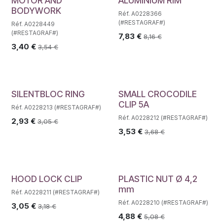
MOTOR AND
ALUMINIUM RIM
BODYWORK
Réf. A0228366
(#RESTAGRAF#)
Réf. A0228449
(#RESTAGRAF#)
7,83
€
8,16
€
3,40
€
3,54
€
SILENTBLOC RING
SMALL CROCODILE
CLIP 5A
Réf. A0228213 (#RESTAGRAF#)
Réf. A0228212 (#RESTAGRAF#)
2,93
€
3,05
€
3,53
€
3,68
€
HOOD LOCK CLIP
PLASTIC NUT Ø 4,2
mm
Réf. A0228211 (#RESTAGRAF#)
Réf. A0228210 (#RESTAGRAF#)
3,05
€
3,18
€
4,88
€
5,08
€