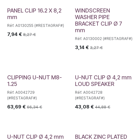
PANEL CLIP 16.2 X 8,2
WINDSCREEN
mm
WASHER PIPE
BRACKET CLIP Ø 7
Réf. A0130255 (#RESTAGRAF#)
mm
7,94
€
8,27
€
Réf. A0130002 (#RESTAGRAF#)
3,14
€
3,27
€
CLIPPING U-NUT M8-
U-NUT CLIP Ø 4,2 mm
1.25
LOUD SPEAKER
Réf. A0042729
Réf. A0042728
(#RESTAGRAF#)
(#RESTAGRAF#)
63,69
€
43,08
€
66,34
€
44,88
€
U-NUT CLIP Ø 4,2 mm
BLACK ZINC PLATED