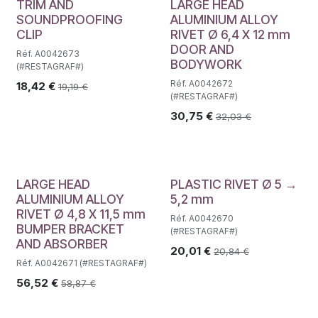
TRIM AND
LARGE HEAD
SOUNDPROOFING
ALUMINIUM ALLOY
CLIP
RIVET Ø 6,4 X 12 mm
DOOR AND
Réf. A0042673
BODYWORK
(#RESTAGRAF#)
Réf. A0042672
18,42
€
19,19
€
(#RESTAGRAF#)
30,75
€
32,03
€
LARGE HEAD
PLASTIC RIVET Ø 5 →
ALUMINIUM ALLOY
5,2 mm
RIVET Ø 4,8 X 11,5 mm
Réf. A0042670
BUMPER BRACKET
(#RESTAGRAF#)
AND ABSORBER
20,01
€
20,84
€
Réf. A0042671 (#RESTAGRAF#)
56,52
€
58,87
€