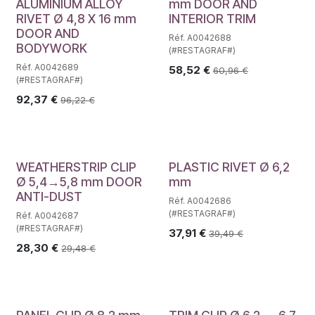
ALUMINIUM ALLOY
mm DOOR AND
RIVET Ø 4,8 X 16 mm
INTERIOR TRIM
DOOR AND
Réf. A0042688
BODYWORK
(#RESTAGRAF#)
Réf. A0042689
58,52
€
60,96
€
(#RESTAGRAF#)
92,37
€
96,22
€
WEATHERSTRIP CLIP
PLASTIC RIVET Ø 6,2
Ø 5,4→5,8 mm DOOR
mm
ANTI-DUST
Réf. A0042686
(#RESTAGRAF#)
Réf. A0042687
(#RESTAGRAF#)
37,91
€
39,49
€
28,30
€
29,48
€