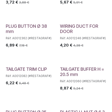
3,72
€
5,67
€
3,88
€
5,91
€
PLUG BUTTON Ø 38
WIRING DUCT FOR
mm
DOOR
Réf. A0012362 (#RESTAGRAF#)
Réf. A0012246 (#RESTAGRAF#)
6,89
€
4,20
€
7,18
€
4,38
€
TAILGATE TRIM CLIP
TAILGATE BUFFER H =
20.5 mm
Réf. A0012082 (#RESTAGRAF#)
Réf. A0012060 (#RESTAGRAF#)
6,22
€
6,48
€
8,87
€
9,24
€