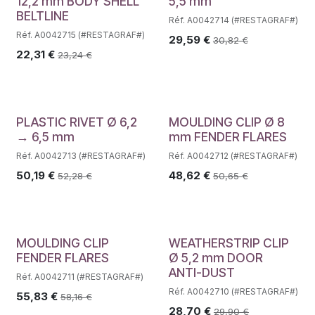
12,2 mm BODY SHELL
5,5 mm
BELTLINE
Réf. A0042714 (#RESTAGRAF#)
Réf. A0042715 (#RESTAGRAF#)
29,59
€
30,82
€
22,31
€
23,24
€
PLASTIC RIVET Ø 6,2
MOULDING CLIP Ø 8
→ 6,5 mm
mm FENDER FLARES
Réf. A0042713 (#RESTAGRAF#)
Réf. A0042712 (#RESTAGRAF#)
50,19
€
48,62
€
52,28
€
50,65
€
MOULDING CLIP
WEATHERSTRIP CLIP
FENDER FLARES
Ø 5,2 mm DOOR
ANTI-DUST
Réf. A0042711 (#RESTAGRAF#)
Réf. A0042710 (#RESTAGRAF#)
55,83
€
58,16
€
28,70
€
29,90
€