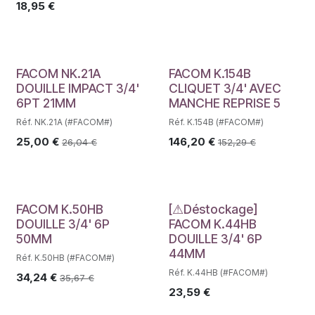
18,95
€
FACOM NK.21A
FACOM K.154B
DOUILLE IMPACT 3/4'
CLIQUET 3/4' AVEC
6PT 21MM
MANCHE REPRISE 5
Réf. NK.21A (#FACOM#)
Réf. K.154B (#FACOM#)
25,00
€
146,20
€
26,04
€
152,29
€
Déstockage
FACOM K.50HB
[⚠Déstockage]
DOUILLE 3/4' 6P
FACOM K.44HB
50MM
DOUILLE 3/4' 6P
44MM
Réf. K.50HB (#FACOM#)
Réf. K.44HB (#FACOM#)
34,24
€
35,67
€
23,59
€