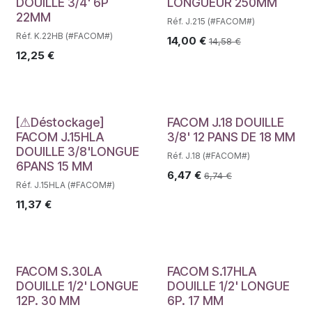
DOUILLE 3/4' 6P
LONGUEUR 250MM
22MM
Réf. J.215 (#FACOM#)
Réf. K.22HB (#FACOM#)
14,00
€
14,58
€
12,25
€
Déstockage
[⚠Déstockage]
FACOM J.18 DOUILLE
FACOM J.15HLA
3/8' 12 PANS DE 18 MM
DOUILLE 3/8'LONGUE
Réf. J.18 (#FACOM#)
6PANS 15 MM
6,47
€
6,74
€
Réf. J.15HLA (#FACOM#)
11,37
€
FACOM S.30LA
FACOM S.17HLA
DOUILLE 1/2' LONGUE
DOUILLE 1/2' LONGUE
12P. 30 MM
6P. 17 MM