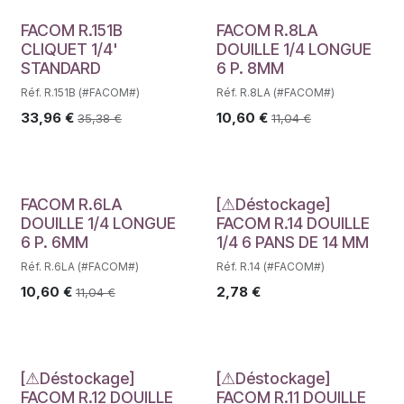
FACOM R.151B
FACOM R.8LA
CLIQUET 1/4'
DOUILLE 1/4 LONGUE
STANDARD
6 P. 8MM
Réf. R.151B (#FACOM#)
Réf. R.8LA (#FACOM#)
33,96
€
10,60
€
35,38
€
11,04
€
Déstockage
FACOM R.6LA
[⚠Déstockage]
DOUILLE 1/4 LONGUE
FACOM R.14 DOUILLE
6 P. 6MM
1/4 6 PANS DE 14 MM
Réf. R.6LA (#FACOM#)
Réf. R.14 (#FACOM#)
10,60
€
2,78
€
11,04
€
Déstockage
Déstockage
[⚠Déstockage]
[⚠Déstockage]
FACOM R.12 DOUILLE
FACOM R.11 DOUILLE