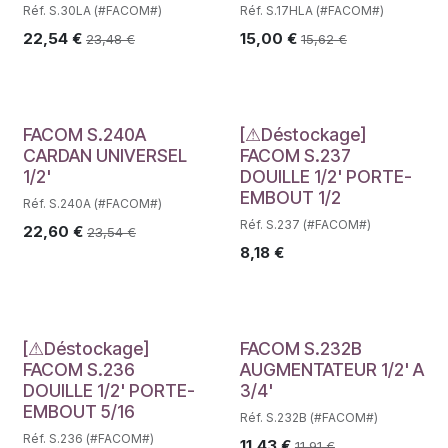
Réf. S.30LA (#FACOM#)
Réf. S.17HLA (#FACOM#)
22,54
€
15,00
€
23,48
€
15,62
€
Déstockage
FACOM S.240A
[⚠Déstockage]
CARDAN UNIVERSEL
FACOM S.237
1/2'
DOUILLE 1/2' PORTE-
EMBOUT 1/2
Réf. S.240A (#FACOM#)
Réf. S.237 (#FACOM#)
22,60
€
23,54
€
8,18
€
Déstockage
[⚠Déstockage]
FACOM S.232B
FACOM S.236
AUGMENTATEUR 1/2' A
DOUILLE 1/2' PORTE-
3/4'
EMBOUT 5/16
Réf. S.232B (#FACOM#)
Réf. S.236 (#FACOM#)
11,43
€
11,91
€