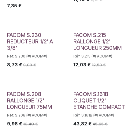
7,35
€
Déstockage
FACOM S.230
FACOM S.215
REDUCTEUR 1/2' A
RALLONGE 1/2'
3/8'
LONGUEUR 250MM
Réf. S.230 (#FACOM#)
Réf. S.215 (#FACOM#)
8,73
€
12,03
€
9,09
€
12,53
€
FACOM S.208
FACOM S.161B
RALLONGE 1/2'
CLIQUET 1/2'
LONGUEUR 75MM
ETANCHE COMPACT
Réf. S.208 (#FACOM#)
Réf. S.161B (#FACOM#)
9,98
€
43,82
€
10,40
€
45,65
€