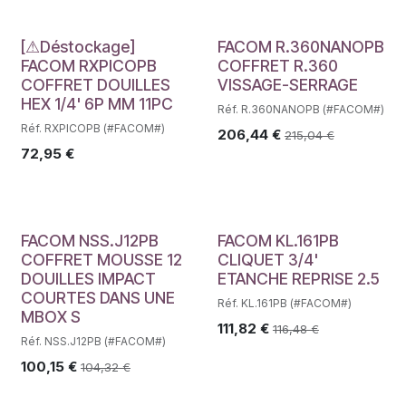
Déstockage
[⚠Déstockage]
FACOM R.360NANOPB
FACOM RXPICOPB
COFFRET R.360
COFFRET DOUILLES
VISSAGE-SERRAGE
HEX 1/4' 6P MM 11PC
Réf. R.360NANOPB (#FACOM#)
Réf. RXPICOPB (#FACOM#)
206,44
€
215,04
€
72,95
€
FACOM NSS.J12PB
FACOM KL.161PB
COFFRET MOUSSE 12
CLIQUET 3/4'
DOUILLES IMPACT
ETANCHE REPRISE 2.5
COURTES DANS UNE
Réf. KL.161PB (#FACOM#)
MBOX S
111,82
€
116,48
€
Réf. NSS.J12PB (#FACOM#)
100,15
€
104,32
€