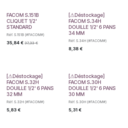
Déstockage
FACOM S.151B
[⚠Déstockage]
CLIQUET 1/2'
FACOM S.34H
STANDARD
DOUILLE 1/2' 6 PANS
34 MM
Réf. S.151B (#FACOM#)
Réf. S.34H (#FACOM#)
35,84
€
37,33
€
8,38
€
Déstockage
Déstockage
[⚠Déstockage]
[⚠Déstockage]
FACOM S.32H
FACOM S.30H
DOUILLE 1/2' 6 PANS
DOUILLE 1/2' 6 PANS
32 MM
30 MM
Réf. S.32H (#FACOM#)
Réf. S.30H (#FACOM#)
5,83
€
5,31
€