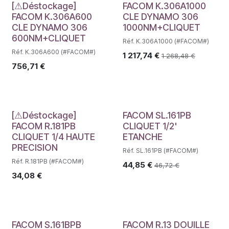
Déstockage
[⚠Déstockage]
FACOM K.306A1000
FACOM K.306A600
CLE DYNAMO 306
CLE DYNAMO 306
1000NM+CLIQUET
600NM+CLIQUET
Réf. K.306A1000 (#FACOM#)
Réf. K.306A600 (#FACOM#)
1 217,74
€
1 268,48
€
756,71
€
Déstockage
Déstockage
[⚠Déstockage]
FACOM SL.161PB
FACOM R.181PB
CLIQUET 1/2'
CLIQUET 1/4 HAUTE
ETANCHE
PRECISION
Réf. SL.161PB (#FACOM#)
Réf. R.181PB (#FACOM#)
44,85
€
46,72
€
34,08
€
FACOM S.161BPB
FACOM R.13 DOUILLE