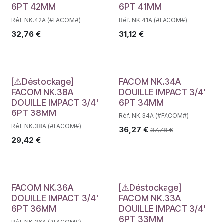
6PT 42MM
6PT 41MM
Réf. NK.42A (#FACOM#)
Réf. NK.41A (#FACOM#)
32,76
€
31,12
€
Déstockage
[⚠Déstockage]
FACOM NK.34A
FACOM NK.38A
DOUILLE IMPACT 3/4'
DOUILLE IMPACT 3/4'
6PT 34MM
6PT 38MM
Réf. NK.34A (#FACOM#)
Réf. NK.38A (#FACOM#)
36,27
€
37,78
€
29,42
€
Déstockage
FACOM NK.36A
[⚠Déstockage]
DOUILLE IMPACT 3/4'
FACOM NK.33A
6PT 36MM
DOUILLE IMPACT 3/4'
6PT 33MM
Réf. NK.36A (#FACOM#)