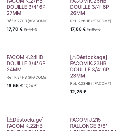
FACOM K.27HB
FACOM K.26HB
DOUILLE 3/4' 6P
DOUILLE 3/4' 6P
27MM
26MM
Réf. K.27HB (#FACOM#)
Réf. K.26HB (#FACOM#)
17,70
€
17,86
€
18,44
€
18,60
€
Déstockage
FACOM K.24HB
[⚠Déstockage]
DOUILLE 3/4' 6P
FACOM K.23HB
24MM
DOUILLE 3/4' 6P
23MM
Réf. K.24HB (#FACOM#)
Réf. K.23HB (#FACOM#)
16,55
€
17,24
€
12,25
€
Déstockage
[⚠Déstockage]
FACOM J.215
FACOM K.22HB
RALLONGE 3/8'