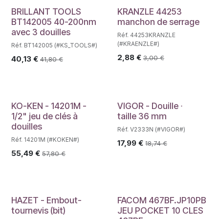
BRILLANT TOOLS
KRANZLE 44253
BT142005 40-200nm
manchon de serrage
avec 3 douilles
Réf. 44253KRANZLE
(#KRAENZLE#)
Réf. BT142005 (#KS_TOOLS#)
2,88
€
3,00
€
40,13
€
41,80
€
Déstockage
KO-KEN - 14201M -
VIGOR - Douille ∙
1/2" jeu de clés à
taille 36 mm
douilles
Réf. V2333N (#VIGOR#)
Réf. 14201M (#KOKEN#)
17,99
€
18,74
€
55,49
€
57,80
€
Déstockage
HAZET - Embout-
FACOM 467BF.JP10PB
tournevis (bit)
JEU POCKET 10 CLES