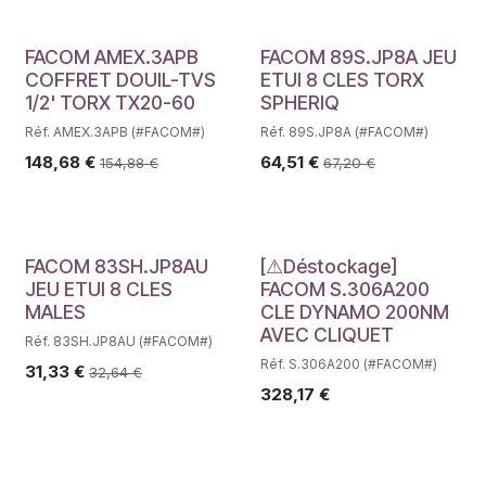
FACOM AMEX.3APB
FACOM 89S.JP8A JEU
COFFRET DOUIL-TVS
ETUI 8 CLES TORX
1/2' TORX TX20-60
SPHERIQ
Réf. AMEX.3APB (#FACOM#)
Réf. 89S.JP8A (#FACOM#)
148,68
€
64,51
€
154,88
€
67,20
€
Déstockage
FACOM 83SH.JP8AU
[⚠Déstockage]
JEU ETUI 8 CLES
FACOM S.306A200
MALES
CLE DYNAMO 200NM
AVEC CLIQUET
Réf. 83SH.JP8AU (#FACOM#)
Réf. S.306A200 (#FACOM#)
31,33
€
32,64
€
328,17
€