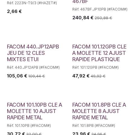
467BF
Réf. 2223N-T9/3 (#HAZET#)
Réf. 467BF.JP10PB (#FACOM#)
2,66
€
240,84
€
250,88
€
FACOM 440.JP12APB
FACOM 101.12GPB CLE
JEU DE 12 CLES
A MOLETTE 12 AJUST
MIXTES ETUI
RAPIDE PLASTIQUE
Réf. 440.JP12APB (#FACOM#)
Réf. 101.12GPB (#FACOM#)
105,06
€
47,92
€
109,44
€
49,92
€
FACOM 101.10PB CLE A
FACOM 101.8PB CLE A
MOLETTE 10 AJUST
MOLETTE 8 AJUST
RAPIDE METAL
RAPIDE METAL
Réf. 101.10PB (#FACOM#)
Réf. 101.8PB (#FACOM#)
30,72
€
23,96
€
32,00
€
24,96
€