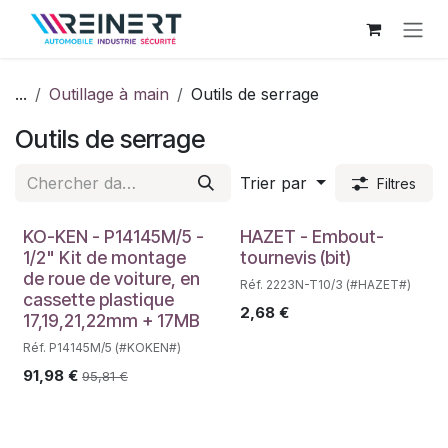
Se rendre au contenu
...
Outillage à main
Outils de serrage
Outils de serrage
Trier par
Filtres
Déstockage
KO-KEN - P14145M/5 -
HAZET - Embout-
1/2" Kit de montage
tournevis (bit)
de roue de voiture, en
Réf. 2223N-T10/3 (#HAZET#)
cassette plastique
2,68
€
17,19,21,22mm + 17MB
Réf. P14145M/5 (#KOKEN#)
91,98
€
95,81
€