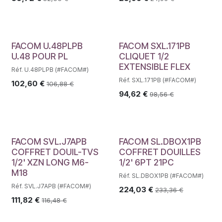
FACOM U.48PLPB
FACOM SXL.171PB
U.48 POUR PL
CLIQUET 1/2
EXTENSIBLE FLEX
Réf. U.48PLPB (#FACOM#)
Réf. SXL.171PB (#FACOM#)
102,60
€
106,88
€
94,62
€
98,56
€
FACOM SVL.J7APB
FACOM SL.DBOX1PB
COFFRET DOUIL-TVS
COFFRET DOUILLES
1/2' XZN LONG M6-
1/2' 6PT 21PC
M18
Réf. SL.DBOX1PB (#FACOM#)
Réf. SVL.J7APB (#FACOM#)
224,03
€
233,36
€
111,82
€
116,48
€