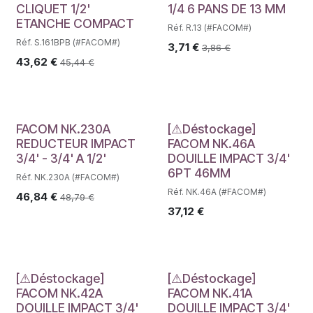
CLIQUET 1/2'
1/4 6 PANS DE 13 MM
ETANCHE COMPACT
Réf. R.13 (#FACOM#)
Réf. S.161BPB (#FACOM#)
3,71
€
3,86
€
43,62
€
45,44
€
Déstockage
FACOM NK.230A
[⚠Déstockage]
REDUCTEUR IMPACT
FACOM NK.46A
3/4' - 3/4' A 1/2'
DOUILLE IMPACT 3/4'
6PT 46MM
Réf. NK.230A (#FACOM#)
Réf. NK.46A (#FACOM#)
46,84
€
48,79
€
37,12
€
Déstockage
Déstockage
[⚠Déstockage]
[⚠Déstockage]
FACOM NK.42A
FACOM NK.41A
DOUILLE IMPACT 3/4'
DOUILLE IMPACT 3/4'