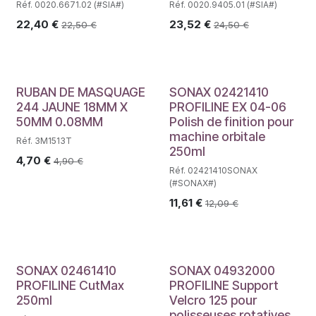
Réf. 0020.6671.02 (#SIA#)
Réf. 0020.9405.01 (#SIA#)
22,40
€
23,52
€
22,50
€
24,50
€
RUBAN DE MASQUAGE
SONAX 02421410
244 JAUNE 18MM X
PROFILINE EX 04-06
50MM 0.08MM
Polish de finition pour
machine orbitale
Réf. 3M1513T
250ml
4,70
€
4,90
€
Réf. 02421410SONAX
(#SONAX#)
11,61
€
12,09
€
SONAX 02461410
SONAX 04932000
PROFILINE CutMax
PROFILINE Support
250ml
Velcro 125 pour
polisseuses rotatives