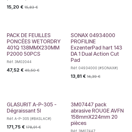
15,20
€
15,83
€
PACK DE FEUILLES
SONAX 04934000
PONCÉES WETORDRY
PROFILINE
401Q 138MMX230MM
ExzenterPad hart 143
P2000 50PCS
DA 1 Dual Action Cut
Pad
Réf. 3M02044
Réf. 04934000 (#SONAX#)
47,52
€
49,50
€
13,81
€
14,39
€
GLASURIT A-P-305 -
3M07447 pack
Dégraissant 5l
abrasive ROUGE AVFN
158mmX224mm 20
Réf. A-P-305 (#BASLAC#)
pièces
171,75
€
178,91
€
Réf. 3M07447