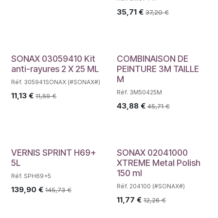
35,71
€
37,20
€
SONAX 03059410 Kit
COMBINAISON DE
anti-rayures 2 X 25 ML
PEINTURE 3M TAILLE
M
Réf. 305941SONAX (#SONAX#)
Réf. 3M50425M
11,13
€
11,59
€
43,88
€
45,71
€
VERNIS SPRINT H69+
SONAX 02041000
5L
XTREME Metal Polish
150 ml
Réf. SPH69+5
Réf. 204100 (#SONAX#)
139,90
€
145,73
€
11,77
€
12,26
€