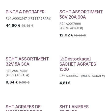
PINCE A DEGRAFER
SCHT ASSORTIMENT
58V 20A 60A
Réf. A0002147 (#RESTAGRAF#)
Réf. A0017990
44,60
€
46,46
€
(#RESTAGRAF#)
12,02
€
12,52
€
Déstockage
SCHT ASSORTIMENT
[⚠Déstockage]
32V 5A 30A
SACHET AGRAFES
1520
Réf. A0017988
(#RESTAGRAF#)
Réf. A0001520 (#RESTAGRAF#)
8,64
€
9,00
€
4,81
€
SHT AGRAFES DE
SHT LANIERES