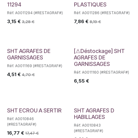
11294
PLASTIQUES
Réf. A0011294 (#RESTAGRAF#)
Réf. A0011286 (#RESTAGRAF#)
3,15
€
7,86
€
3,28
€
8,19
€
Déstockage
SHT AGRAFES DE
[⚠Déstockage] SHT
GARNISSAGES
AGRAFES DE
GARNISSAGES
Réf. A0011169 (#RESTAGRAF#)
Réf. A0011160 (#RESTAGRAF#)
4,51
€
4,70
€
6,55
€
SHT ECROU A SERTIR
SHT AGRAFES D
HABILLAGES
Réf. A0010846
(#RESTAGRAF#)
Réf. A0010843
(#RESTAGRAF#)
16,77
€
17,47
€