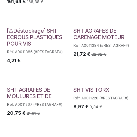
161,64
€
168,38
€
Déstockage
[⚠Déstockage] SHT
SHT AGRAFES DE
ECROUS PLASTIQUES
CARENAGE MOTEUR
POUR VIS
Réf. A0011384 (#RESTAGRAF#)
Réf. A0011386 (#RESTAGRAF#)
21,72
€
22,62
€
4,21
€
SHT AGRAFES DE
SHT VIS TORX
MOULURES ET DE
Réf. A0011220 (#RESTAGRAF#)
Réf. A0011267 (#RESTAGRAF#)
8,97
€
9,34
€
20,75
€
21,61
€