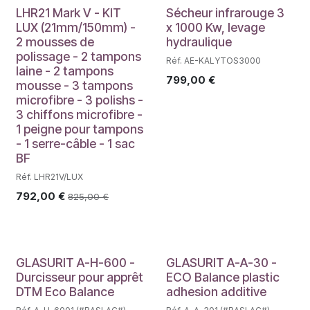
LHR21 Mark V - KIT
Sécheur infrarouge 3
LUX (21mm/150mm) -
x 1000 Kw, levage
2 mousses de
hydraulique
polissage - 2 tampons
Réf. AE-KALYTOS3000
laine - 2 tampons
799,00
€
mousse - 3 tampons
microfibre - 3 polishs -
3 chiffons microfibre -
1 peigne pour tampons
- 1 serre-câble - 1 sac
BF
Réf. LHR21V/LUX
792,00
€
825,00
€
GLASURIT A-H-600 -
GLASURIT A-A-30 -
Durcisseur pour apprêt
ECO Balance plastic
DTM Eco Balance
adhesion additive