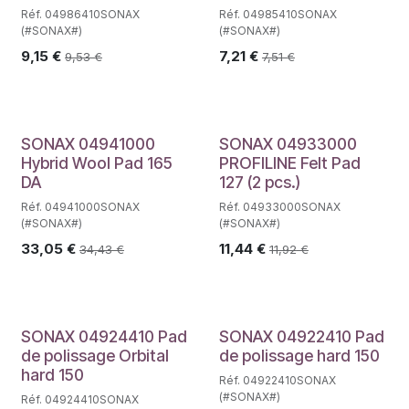
Réf. 04986410SONAX
Réf. 04985410SONAX
(#SONAX#)
(#SONAX#)
9,15
€
7,21
€
9,53
€
7,51
€
SONAX 04941000
SONAX 04933000
Hybrid Wool Pad 165
PROFILINE Felt Pad
DA
127 (2 pcs.)
Réf. 04941000SONAX
Réf. 04933000SONAX
(#SONAX#)
(#SONAX#)
33,05
€
11,44
€
34,43
€
11,92
€
SONAX 04924410 Pad
SONAX 04922410 Pad
de polissage Orbital
de polissage hard 150
hard 150
Réf. 04922410SONAX
(#SONAX#)
Réf. 04924410SONAX