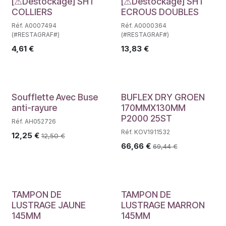
Déstockage
Déstockage
[⚠Déstockage] SHT
[⚠Déstockage] SHT
COLLIERS
ECROUS DOUBLES
Réf. A0007494
Réf. A0000364
(#RESTAGRAF#)
(#RESTAGRAF#)
4,61
€
13,83
€
Soufflette Avec Buse
BUFLEX DRY GROEN
anti-rayure
170MMX130MM
P2000 25ST
Réf. AH052726
Réf. KOV1911532
12,25
€
12,50
€
66,66
€
69,44
€
TAMPON DE
TAMPON DE
LUSTRAGE JAUNE
LUSTRAGE MARRON
145MM
145MM