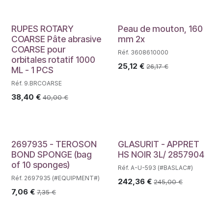
RUPES ROTARY
Peau de mouton, 160
COARSE Pâte abrasive
mm 2x
COARSE pour
Réf. 3608610000
orbitales rotatif 1000
25,12
€
26,17
€
ML - 1 PCS
Réf. 9.BRCOARSE
38,40
€
40,00
€
2697935 - TEROSON
GLASURIT - APPRET
BOND SPONGE (bag
HS NOIR 3L/ 2857904
of 10 sponges)
Réf. A-U-593 (#BASLAC#)
Réf. 2697935 (#EQUIPMENT#)
242,36
€
245,00
€
7,06
€
7,35
€