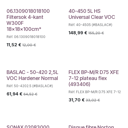
06.1309018018100
40-450 5L HS
Filtersok 4-kant
Universal Clear VOC
W300F
Réf. 40-4505 (#BASLAC#)
18x18x100cm*
148,99
€
155,20
€
Réf. 06.1309018018100
11,52
€
12,00
€
BASLAC - 50-420 2,5L
FLEX BP-M/R D75 XFE
VOC Hardener Normal
7-12 plateau flex
(493406)
Réf. 50-4202.5 (#BASLAC#)
Réf. FLEX BP-M/R D75 XFE 7-12
61,94
€
64,52
€
31,70
€
33,02
€
SONAX 02083000
Disque fibre Norton