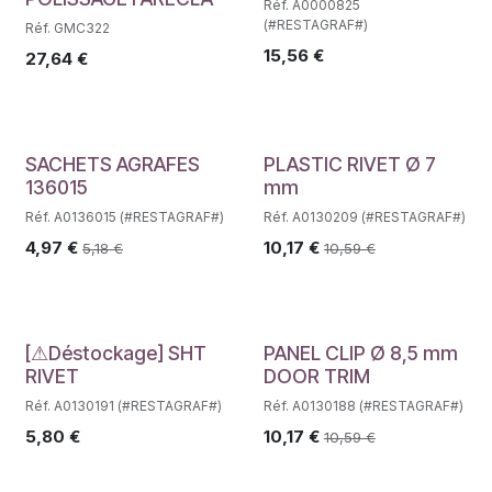
Réf. A0000825
(#RESTAGRAF#)
Réf. GMC322
15,56
€
27,64
€
SACHETS AGRAFES
PLASTIC RIVET Ø 7
136015
mm
Réf. A0136015 (#RESTAGRAF#)
Réf. A0130209 (#RESTAGRAF#)
4,97
€
10,17
€
5,18
€
10,59
€
Déstockage
[⚠Déstockage] SHT
PANEL CLIP Ø 8,5 mm
RIVET
DOOR TRIM
Réf. A0130191 (#RESTAGRAF#)
Réf. A0130188 (#RESTAGRAF#)
5,80
€
10,17
€
10,59
€