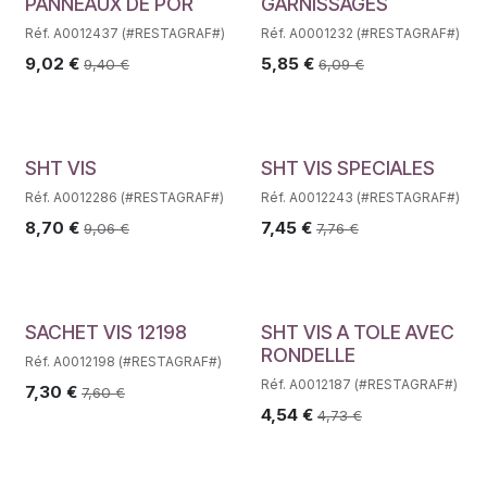
PANNEAUX DE POR
GARNISSAGES
Réf. A0012437 (#RESTAGRAF#)
Réf. A0001232 (#RESTAGRAF#)
9,02
€
5,85
€
9,40
€
6,09
€
SHT VIS
SHT VIS SPECIALES
Réf. A0012286 (#RESTAGRAF#)
Réf. A0012243 (#RESTAGRAF#)
8,70
€
7,45
€
9,06
€
7,76
€
SACHET VIS 12198
SHT VIS A TOLE AVEC
RONDELLE
Réf. A0012198 (#RESTAGRAF#)
Réf. A0012187 (#RESTAGRAF#)
7,30
€
7,60
€
4,54
€
4,73
€