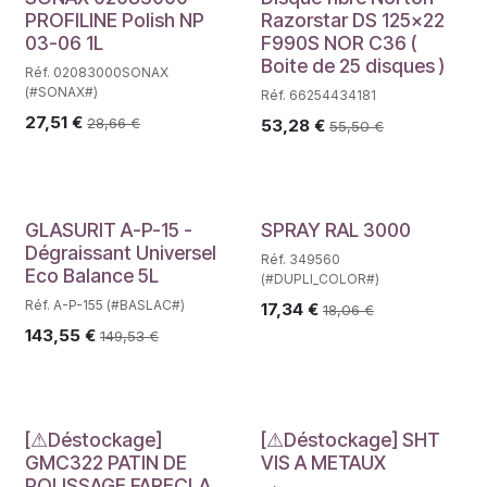
PROFILINE Polish NP
Razorstar DS 125x22
03-06 1L
F990S NOR C36 (
Boite de 25 disques )
Réf. 02083000SONAX
(#SONAX#)
Réf. 66254434181
27,51
€
28,66
€
53,28
€
55,50
€
GLASURIT A-P-15 -
SPRAY RAL 3000
Dégraissant Universel
Réf. 349560
Eco Balance 5L
(#DUPLI_COLOR#)
Réf. A-P-155 (#BASLAC#)
17,34
€
18,06
€
143,55
€
149,53
€
Déstockage
Déstockage
[⚠Déstockage]
[⚠Déstockage] SHT
GMC322 PATIN DE
VIS A METAUX
POLISSAGE FARECLA