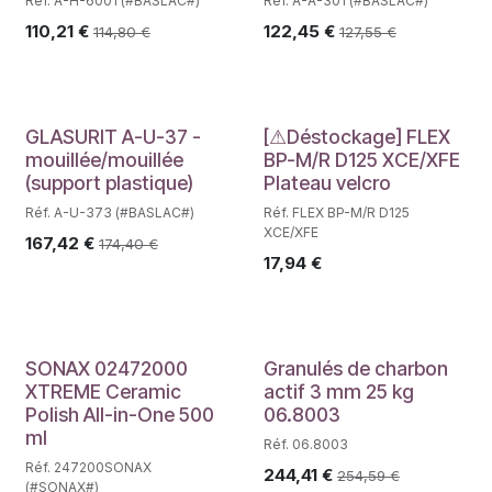
Réf. A-H-6001 (#BASLAC#)
Réf. A-A-301 (#BASLAC#)
110,21
€
122,45
€
114,80
€
127,55
€
Déstockage
GLASURIT A-U-37 -
[⚠Déstockage] FLEX
mouillée/mouillée
BP-M/R D125 XCE/XFE
(support plastique)
Plateau velcro
Réf. A-U-373 (#BASLAC#)
Réf. FLEX BP-M/R D125
XCE/XFE
167,42
€
174,40
€
17,94
€
SONAX 02472000
Granulés de charbon
XTREME Ceramic
actif 3 mm 25 kg
Polish All-in-One 500
06.8003
ml
Réf. 06.8003
Réf. 247200SONAX
244,41
€
254,59
€
(#SONAX#)