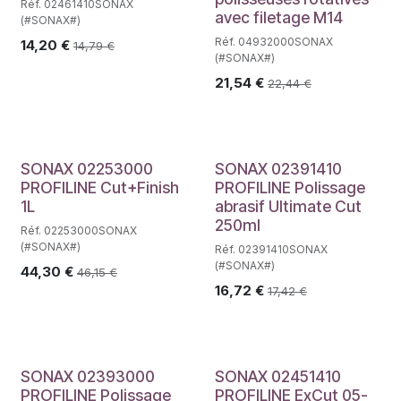
Réf. 02461410SONAX
avec filetage M14
(#SONAX#)
Réf. 04932000SONAX
14,20
€
14,79
€
(#SONAX#)
21,54
€
22,44
€
SONAX 02253000
SONAX 02391410
PROFILINE Cut+Finish
PROFILINE Polissage
1L
abrasif Ultimate Cut
250ml
Réf. 02253000SONAX
(#SONAX#)
Réf. 02391410SONAX
(#SONAX#)
44,30
€
46,15
€
16,72
€
17,42
€
SONAX 02393000
SONAX 02451410
PROFILINE Polissage
PROFILINE ExCut 05-