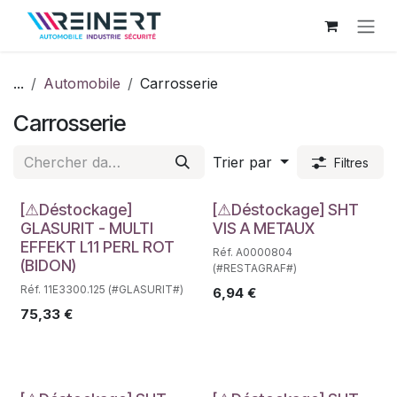
Se rendre au contenu
...
Automobile
Carrosserie
Carrosserie
Trier par
Filtres
Déstockage
Déstockage
[⚠Déstockage]
[⚠Déstockage] SHT
GLASURIT - MULTI
VIS A METAUX
EFFEKT L11 PERL ROT
Réf. A0000804
(BIDON)
(#RESTAGRAF#)
Réf. 11E3300.125 (#GLASURIT#)
6,94
€
75,33
€