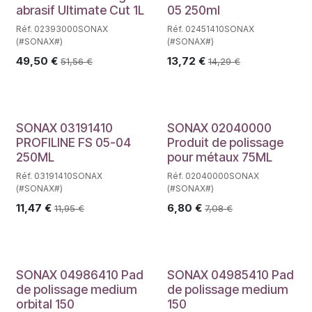
abrasif Ultimate Cut 1L
05 250ml
Réf. 02393000SONAX
Réf. 02451410SONAX
(#SONAX#)
(#SONAX#)
49,50
€
13,72
€
51,56
€
14,29
€
SONAX 03191410
SONAX 02040000
PROFILINE FS 05-04
Produit de polissage
250ML
pour métaux 75ML
Réf. 03191410SONAX
Réf. 02040000SONAX
(#SONAX#)
(#SONAX#)
11,47
€
6,80
€
11,95
€
7,08
€
SONAX 04986410 Pad
SONAX 04985410 Pad
de polissage medium
de polissage medium
orbital 150
150