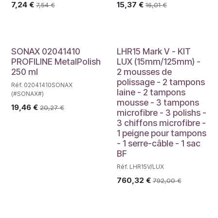
7,24
€
15,37
€
7,54
€
16,01
€
SONAX 02041410
LHR15 Mark V - KIT
PROFILINE MetalPolish
LUX (15mm/125mm) -
250 ml
2 mousses de
polissage - 2 tampons
Réf. 02041410SONAX
laine - 2 tampons
(#SONAX#)
mousse - 3 tampons
19,46
€
20,27
€
microfibre - 3 polishs -
3 chiffons microfibre -
1 peigne pour tampons
- 1 serre-câble - 1 sac
BF
Réf. LHR15V/LUX
760,32
€
792,00
€