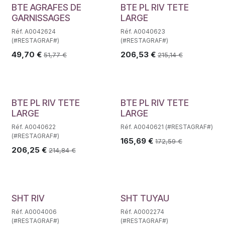
BTE AGRAFES DE
BTE PL RIV TETE
GARNISSAGES
LARGE
Réf. A0042624
Réf. A0040623
(#RESTAGRAF#)
(#RESTAGRAF#)
49,70
€
206,53
€
51,77
€
215,14
€
BTE PL RIV TETE
BTE PL RIV TETE
LARGE
LARGE
Réf. A0040622
Réf. A0040621 (#RESTAGRAF#)
(#RESTAGRAF#)
165,69
€
172,59
€
206,25
€
214,84
€
SHT RIV
SHT TUYAU
Réf. A0004006
Réf. A0002274
(#RESTAGRAF#)
(#RESTAGRAF#)