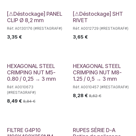
Déstockage
Déstockage
[⚠Déstockage] PANEL
[⚠Déstockage] SHT
CLIP Ø 8,2 mm
RIVET
Réf. A0130176 (#RESTAGRAF#)
Réf. A0012729 (#RESTAGRAF#)
3,35
€
3,65
€
HEXAGONAL STEEL
HEXAGONAL STEEL
CRIMPING NUT M5-
CRIMPING NUT M8-
0.80 / 0,25 → 3 mm
1.25 / 0,5 → 3 mm
Réf. A0010673
Réf. A0010457 (#RESTAGRAF#)
(#RESTAGRAF#)
8,28
€
8,62
€
8,49
€
8,84
€
FILTRE G4P10
RUPES SÉRIE D-A