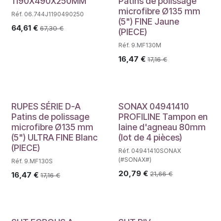
1190X490X250MM
Patins de polissage
microfibre Ø135 mm
Réf. 06.744J1190490250
(5") FINE Jaune
64,61
€
67,30
€
(PIECE)
Réf. 9.MF130M
16,47
€
17,16
€
RUPES SÉRIE D-A
SONAX 04941410
Patins de polissage
PROFILINE Tampon en
microfibre Ø135 mm
laine d'agneau 80mm
(5") ULTRA FINE Blanc
(lot de 4 pièces)
(PIECE)
Réf. 04941410SONAX
(#SONAX#)
Réf. 9.MF130S
20,79
€
21,66
€
16,47
€
17,16
€