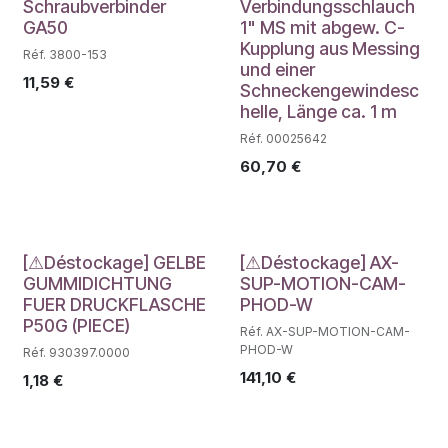
Déstockage
Déstockage
Schraubverbinder
Verbindungsschlauch
GA50
1" MS mit abgew. C-
Kupplung aus Messing
Réf. 3800-153
und einer
11,59
€
Schneckengewindesc
helle, Länge ca. 1 m
Réf. 00025642
60,70
€
Déstockage
Déstockage
[⚠Déstockage] GELBE
[⚠Déstockage] AX-
GUMMIDICHTUNG
SUP-MOTION-CAM-
FUER DRUCKFLASCHE
PHOD-W
P50G (PIECE)
Réf. AX-SUP-MOTION-CAM-
PHOD-W
Réf. 930397.0000
141,10
€
1,18
€