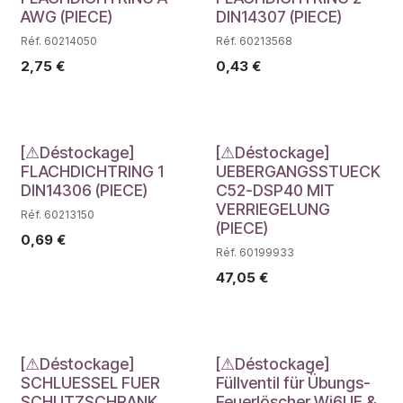
AWG (PIECE)
DIN14307 (PIECE)
Réf. 60214050
Réf. 60213568
2,75
€
0,43
€
Déstockage
Déstockage
[⚠Déstockage]
[⚠Déstockage]
FLACHDICHTRING 1
UEBERGANGSSTUECK
DIN14306 (PIECE)
C52-DSP40 MIT
VERRIEGELUNG
Réf. 60213150
(PIECE)
0,69
€
Réf. 60199933
47,05
€
Déstockage
Déstockage
[⚠Déstockage]
[⚠Déstockage]
SCHLUESSEL FUER
Füllventil für Übungs-
SCHUTZSCHRANK
Feuerlöscher Wi6UE &