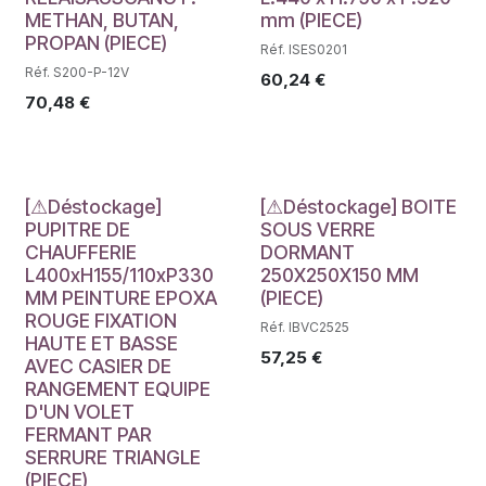
METHAN, BUTAN,
mm (PIECE)
PROPAN (PIECE)
Réf. ISES0201
Réf. S200-P-12V
60,24
€
70,48
€
Déstockage
Déstockage
[⚠Déstockage]
[⚠Déstockage] BOITE
PUPITRE DE
SOUS VERRE
CHAUFFERIE
DORMANT
L400xH155/110xP330
250X250X150 MM
MM PEINTURE EPOXA
(PIECE)
ROUGE FIXATION
Réf. IBVC2525
HAUTE ET BASSE
57,25
€
AVEC CASIER DE
RANGEMENT EQUIPE
D'UN VOLET
FERMANT PAR
SERRURE TRIANGLE
(PIECE)