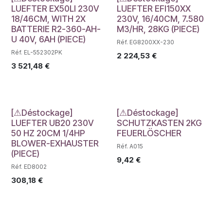
Déstockage
Déstockage
LUEFTER EX50LI 230V
LUEFTER EFI150XX
18/46CM, WITH 2X
230V, 16/40CM, 7.580
BATTERIE R2-360-AH-
M3/HR, 28KG (PIECE)
U 40V, 6AH (PIECE)
Réf. EG8200XX-230
Réf. EL-552302PK
2 224,53
€
3 521,48
€
Déstockage
Déstockage
[⚠Déstockage]
[⚠Déstockage]
LUEFTER UB20 230V
SCHUTZKASTEN 2KG
50 HZ 20CM 1/4HP
FEUERLÖSCHER
BLOWER-EXHAUSTER
Réf. A015
(PIECE)
9,42
€
Réf. ED8002
308,18
€