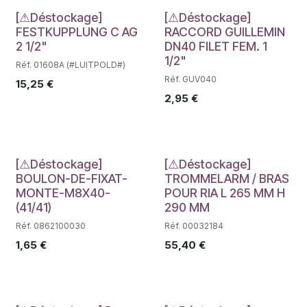
Déstockage
Déstockage
[⚠Déstockage]
[⚠Déstockage]
FESTKUPPLUNG C AG
RACCORD GUILLEMIN
2 1/2"
DN40 FILET FEM. 1
1/2"
Réf. 01608A (#LUITPOLD#)
Réf. GUV040
15,25
€
2,95
€
Déstockage
Déstockage
[⚠Déstockage]
[⚠Déstockage]
BOULON-DE-FIXAT-
TROMMELARM / BRAS
MONTE-M8X40-
POUR RIA L 265 MM H
(41/41)
290 MM
Réf. 0862100030
Réf. 00032184
1,65
€
55,40
€