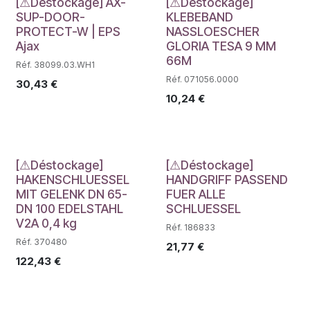
Déstockage
Déstockage
[⚠Déstockage] AX-
[⚠Déstockage]
SUP-DOOR-
KLEBEBAND
PROTECT-W | EPS
NASSLOESCHER
Ajax
GLORIA TESA 9 MM
66M
Réf. 38099.03.WH1
Réf. 071056.0000
30,43
€
10,24
€
Déstockage
Déstockage
[⚠Déstockage]
[⚠Déstockage]
HAKENSCHLUESSEL
HANDGRIFF PASSEND
MIT GELENK DN 65-
FUER ALLE
DN 100 EDELSTAHL
SCHLUESSEL
V2A 0,4 kg
Réf. 186833
Réf. 370480
21,77
€
122,43
€