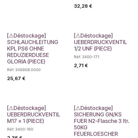
32,28
€
Déstockage
Déstockage
[⚠Déstockage]
[⚠Déstockage]
SCHLAUCHLEITUNG
UEBERDRUCKVENTIL
KPL PS6 OHNE
1/2 UNF (PIECE)
REDUZIERDUESE
Réf. 3400-171
GLORIA (PIECE)
2,71
€
Réf. 349908.0000
25,67
€
Déstockage
Déstockage
[⚠Déstockage]
[⚠Déstockage]
UEBERDRUCKVENTIL
SICHERUNG GN/KS
M17 x 1 (PIECE)
FUER N2-Flasche 3 ltr.
50KG
Réf. 3400-160
FEUERLOESCHER
2,36
€