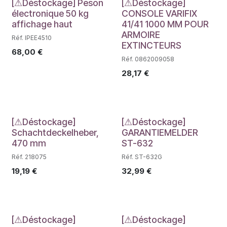
Déstockage
Déstockage
[⚠Déstockage] Peson
[⚠Déstockage]
électronique 50 kg
CONSOLE VARIFIX
affichage haut
41/41 1000 MM POUR
ARMOIRE
Réf. IPEE4510
EXTINCTEURS
68,00
€
Réf. 0862009058
28,17
€
Déstockage
Déstockage
[⚠Déstockage]
[⚠Déstockage]
Schachtdeckelheber,
GARANTIEMELDER
470 mm
ST-632
Réf. 218075
Réf. ST-632G
19,19
€
32,99
€
[⚠Déstockage]
[⚠Déstockage]