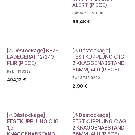
ALERT (PIECE)
Réf. W2-LFS-630
66,48
€
Déstockage
Déstockage
[⚠Déstockage] KFZ-
[⚠Déstockage]
LADEGERÄT 12/24V
FESTKUPPLUNG C IG
FLIR (PIECE)
2 KNAGGENABSTAND
66MM, ALU (PIECE)
Réf. T198322
Réf. ST52IG200
494,12
€
2,90
€
Déstockage
Déstockage
[⚠Déstockage]
[⚠Déstockage]
FESTKUPPLUNG C IG
FESTKUPPLUNG C AG
1,5
2 KNAGGENABSTAND
KNAGGENABSTAND
66MM, ALU (PIECE)