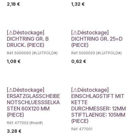
2,18
€
1,32
€
Déstockage
Déstockage
[⚠Déstockage]
[⚠Déstockage]
DICHTRING GR. B
DICHTRING GR. 25=D
DRUCK. (PIECE)
(PIECE)
Réf. 500009G (#LUITPOLD#)
Réf. 500002G (#LUITPOLD#)
1,08
€
0,62
€
Déstockage
Déstockage
[⚠Déstockage]
[⚠Déstockage]
ERSATZGLASSCHEIBE
EINSCHLAGSTIFT MIT
NOTSCHLUESSSELKA
KETTE
STEN 60X120 MM
DURCHMESSER: 12MM
(PIECE)
STIFTLAENGE: 105MM
(PIECE)
Réf. 477002 (#nan#)
Réf. 477001
3,28
€