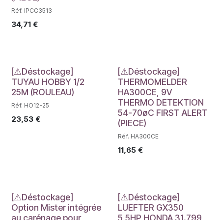
Réf. IPCC3513
34,71
€
Déstockage
Déstockage
[⚠Déstockage]
[⚠Déstockage]
TUYAU HOBBY 1/2
THERMOMELDER
25M (ROULEAU)
HA300CE, 9V
THERMO DETEKTION
Réf. HO12-25
54-70øC FIRST ALERT
23,53
€
(PIECE)
Réf. HA300CE
11,65
€
Déstockage
Déstockage
[⚠Déstockage]
[⚠Déstockage]
Option Mister intégrée
LUEFTER GX350
au carénage pour
5,5HP HONDA 31.799