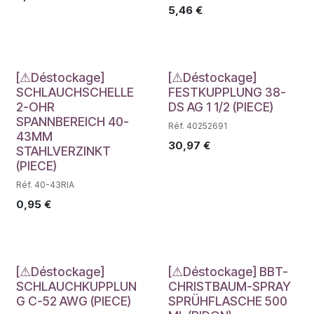
5,46
€
Déstockage
Déstockage
[⚠Déstockage]
[⚠Déstockage]
SCHLAUCHSCHELLE
FESTKUPPLUNG 38-
2-OHR
DS AG 1 1/2 (PIECE)
SPANNBEREICH 40-
Réf. 40252691
43MM
30,97
€
STAHLVERZINKT
(PIECE)
Réf. 40-43RIA
0,95
€
Déstockage
Déstockage
[⚠Déstockage]
[⚠Déstockage] BBT-
SCHLAUCHKUPPLUN
CHRISTBAUM-SPRAY
G C-52 AWG (PIECE)
SPRÜHFLASCHE 500