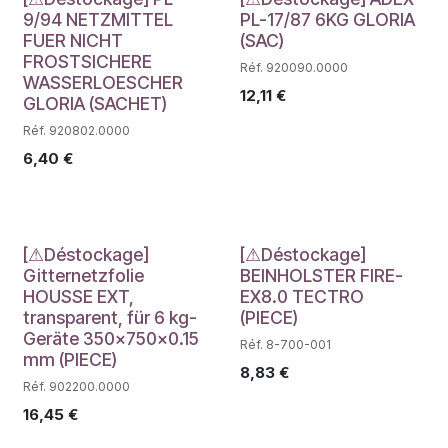
Déstockage
Déstockage
9/94 NETZMITTEL
PL-17/87 6KG GLORIA
FUER NICHT
(SAC)
FROSTSICHERE
Réf. 920090.0000
WASSERLOESCHER
12,11
€
GLORIA (SACHET)
Réf. 920802.0000
6,40
€
Déstockage
Déstockage
[⚠Déstockage]
[⚠Déstockage]
Gitternetzfolie
BEINHOLSTER FIRE-
HOUSSE EXT,
EX8.0 TECTRO
transparent, für 6 kg-
(PIECE)
Geräte 350x750x0.15
Réf. 8-700-001
mm (PIECE)
8,83
€
Réf. 902200.0000
16,45
€