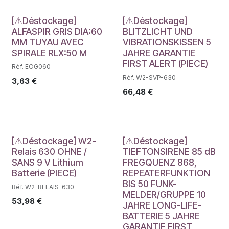
Déstockage
Déstockage
[⚠Déstockage]
[⚠Déstockage]
ALFASPIR GRIS DIA:60
BLITZLICHT UND
MM TUYAU AVEC
VIBRATIONSKISSEN 5
SPIRALE RLX:50 M
JAHRE GARANTIE
FIRST ALERT (PIECE)
Réf. EOG060
Réf. W2-SVP-630
3,63
€
66,48
€
Déstockage
Déstockage
[⚠Déstockage] W2-
[⚠Déstockage]
Relais 630 OHNE /
TIEFTONSIRENE 85 dB
SANS 9 V Lithium
FREGQUENZ 868,
Batterie (PIECE)
REPEATERFUNKTION
BIS 50 FUNK-
Réf. W2-RELAIS-630
MELDER/GRUPPE 10
53,98
€
JAHRE LONG-LIFE-
BATTERIE 5 JAHRE
GARANTIE FIRST