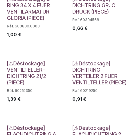
Déstockage
Déstockage
RING 34 X 4 FUER
DICHTRING GR. C
VENTILARMATUR
DRUCK (PIECE)
GLORIA (PIECE)
Réf. 60304568
Réf. 603800.0000
0,66
€
1,00
€
Déstockage
Déstockage
[⚠Déstockage]
[⚠Déstockage]
VENTILTELLER-
DICHTRING
DICHTRING 21/2
VERTEILER 2 FUER
(PIECE)
VENTILTELLER (PIECE)
Réf. 60219350
Réf. 60219250
1,39
€
0,91
€
Déstockage
Déstockage
[⚠Déstockage]
[⚠Déstockage]
FLACHDICHTRING A
FLACHDICHTRING 2