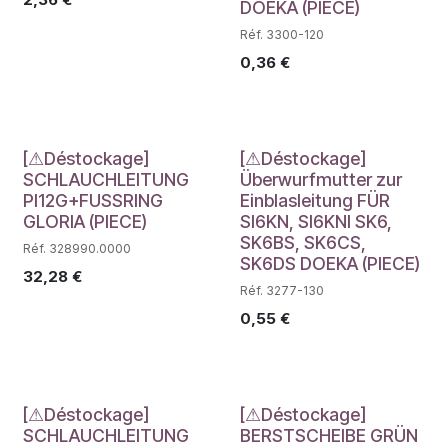
DOEKA (PIECE)
Réf. 3300-120
0,36
€
Déstockage
Déstockage
[⚠Déstockage]
[⚠Déstockage]
SCHLAUCHLEITUNG
Überwurfmutter zur
PI12G+FUSSRING
Einblasleitung FÜR
GLORIA (PIECE)
SI6KN, SI6KNI SK6,
SK6BS, SK6CS,
Réf. 328990.0000
SK6DS DOEKA (PIECE)
32,28
€
Réf. 3277-130
0,55
€
Déstockage
Déstockage
[⚠Déstockage]
[⚠Déstockage]
SCHLAUCHLEITUNG
BERSTSCHEIBE GRÜN