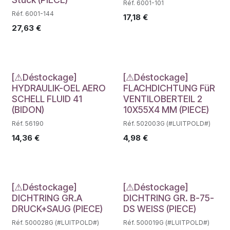
Réf. 6001-101
Réf. 6001-144
17,18
€
27,63
€
Déstockage
Déstockage
[⚠Déstockage]
[⚠Déstockage]
HYDRAULIK-OEL AERO
FLACHDICHTUNG FüR
SCHELL FLUID 41
VENTILOBERTEIL 2
(BIDON)
10X55X4 MM (PIECE)
Réf. 56190
Réf. 502003G (#LUITPOLD#)
14,36
€
4,98
€
Déstockage
Déstockage
[⚠Déstockage]
[⚠Déstockage]
DICHTRING GR.A
DICHTRING GR. B-75-
DRUCK+SAUG (PIECE)
DS WEISS (PIECE)
Réf. 500028G (#LUITPOLD#)
Réf. 500019G (#LUITPOLD#)