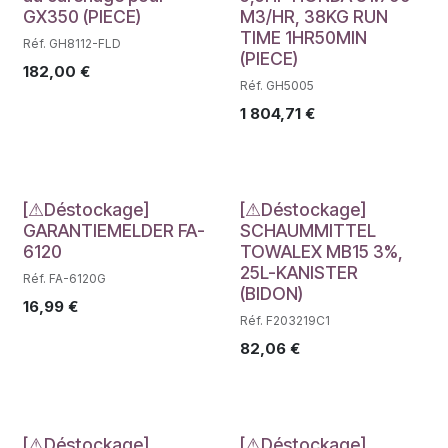
GX350 (PIECE)
M3/HR, 38KG RUN
TIME 1HR50MIN
Réf. GH8112-FLD
(PIECE)
182,00
€
Réf. GH5005
1 804,71
€
Déstockage
Déstockage
[⚠Déstockage]
[⚠Déstockage]
GARANTIEMELDER FA-
SCHAUMMITTEL
6120
TOWALEX MB15 3%,
25L-KANISTER
Réf. FA-6120G
(BIDON)
16,99
€
Réf. F203219C1
82,06
€
[⚠Déstockage]
[⚠Déstockage]