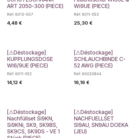
ART 2050-300 (PIECE)
Wi9UE (PIECE)
Réf. 6013-007
Réf. 6011-053
4,48
€
25,30
€
Déstockage
Déstockage
[⚠Déstockage]
[⚠Déstockage]
KUPPLUNGSDOSE
SCHLAUCHBINDE C-
WI6/9UE (PIECE)
52 AWG (PIECE)
Réf. 6011-052
Réf. 60020844
14,12
€
16,16
€
Déstockage
Déstockage
[⚠Déstockage]
[⚠Déstockage]
Nachfüllset Si9KN,
NACHFUELLSET
Si9KNi, SK9, SK9BS,
SI9AU, SN9AU DOEKA
SK9CS, SK9DS - VE 1
(JEU)
Stück (PIECE)