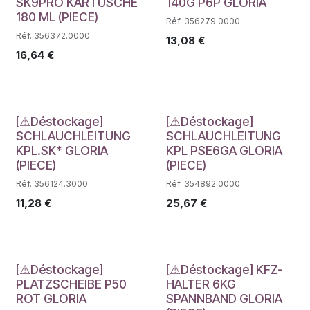
SK9PRO KARTUSCHE
140G P6P GLORIA
180 ML (PIECE)
Réf. 356279.0000
Réf. 356372.0000
13,08
€
16,64
€
Déstockage
Déstockage
[⚠Déstockage]
[⚠Déstockage]
SCHLAUCHLEITUNG
SCHLAUCHLEITUNG
KPL.SK* GLORIA
KPL PSE6GA GLORIA
(PIECE)
(PIECE)
Réf. 356124.3000
Réf. 354892.0000
11,28
€
25,67
€
Déstockage
Déstockage
[⚠Déstockage]
[⚠Déstockage] KFZ-
PLATZSCHEIBE P50
HALTER 6KG
ROT GLORIA
SPANNBAND GLORIA