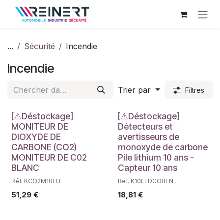
Se rendre au contenu
...
Sécurité
Incendie
Incendie
Trier par
Filtres
Déstockage
Déstockage
[⚠Déstockage]
[⚠Déstockage]
MONITEUR DE
Détecteurs et
DIOXYDE DE
avertisseurs de
CARBONE (CO2)
monoxyde de carbone
MONITEUR DE C02
Pile lithium 10 ans -
BLANC
Capteur 10 ans
Réf. KCO2M10EU
Réf. K10LLDCOBEN
51,29
€
18,81
€