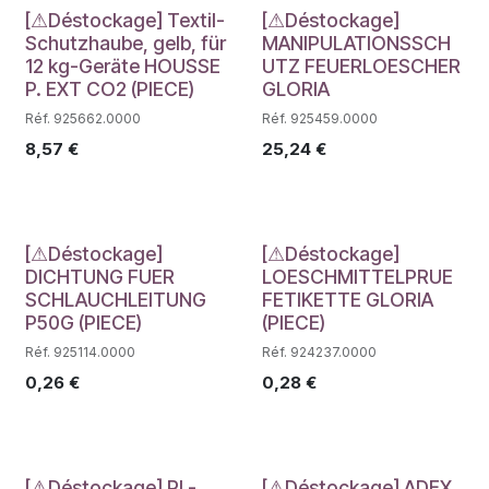
Déstockage
Déstockage
[⚠Déstockage] Textil-
[⚠Déstockage]
Schutzhaube, gelb, für
MANIPULATIONSSCH
12 kg-Geräte HOUSSE
UTZ FEUERLOESCHER
P. EXT CO2 (PIECE)
GLORIA
Réf. 925662.0000
Réf. 925459.0000
8,57
€
25,24
€
Déstockage
Déstockage
[⚠Déstockage]
[⚠Déstockage]
DICHTUNG FUER
LOESCHMITTELPRUE
SCHLAUCHLEITUNG
FETIKETTE GLORIA
P50G (PIECE)
(PIECE)
Réf. 925114.0000
Réf. 924237.0000
0,26
€
0,28
€
[⚠Déstockage] PL-
[⚠Déstockage] ADEX