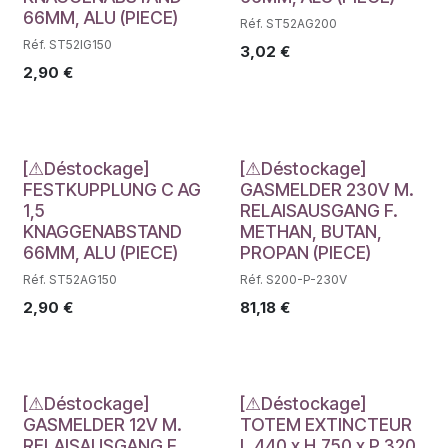
66MM, ALU (PIECE)
Réf. ST52AG200
Réf. ST52IG150
3,02
€
2,90
€
Déstockage
Déstockage
[⚠Déstockage]
[⚠Déstockage]
FESTKUPPLUNG C AG
GASMELDER 230V M.
1,5
RELAISAUSGANG F.
KNAGGENABSTAND
METHAN, BUTAN,
66MM, ALU (PIECE)
PROPAN (PIECE)
Réf. ST52AG150
Réf. S200-P-230V
2,90
€
81,18
€
Déstockage
Déstockage
[⚠Déstockage]
[⚠Déstockage]
GASMELDER 12V M.
TOTEM EXTINCTEUR
RELAISAUSGANG F.
L.440 x H.750 x P.320