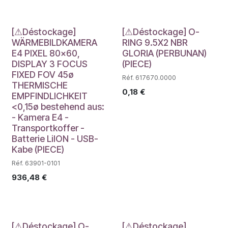
Déstockage
Déstockage
[⚠Déstockage]
[⚠Déstockage] O-
WÄRMEBILDKAMERA
RING 9.5X2 NBR
E4 PIXEL 80x60,
GLORIA (PERBUNAN)
DISPLAY 3 FOCUS
(PIECE)
FIXED FOV 45ø
Réf. 617670.0000
THERMISCHE
0,18
€
EMPFINDLICHKEIT
<0,15ø bestehend aus:
- Kamera E4 -
Transportkoffer -
Batterie LiION - USB-
Kabe (PIECE)
Réf. 63901-0101
936,48
€
[⚠Déstockage] O-
[⚠Déstockage]