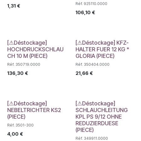
Réf. 925110.0000
1,31
€
106,10
€
Déstockage
Déstockage
[⚠Déstockage]
[⚠Déstockage] KFZ-
HOCHDRUCKSCHLAU
HALTER FUER 12 KG *
CH 10 M (PIECE)
GLORIA (PIECE)
Réf. 350719.0000
Réf. 350404.0000
136,30
€
21,66
€
Déstockage
Déstockage
[⚠Déstockage]
[⚠Déstockage]
NEBELTRICHTER KS2
SCHLAUCHLEITUNG
(PIECE)
KPL PS 9/12 OHNE
REDUZIERDUESE
Réf. 3501-300
(PIECE)
4,00
€
Réf. 349911.0000