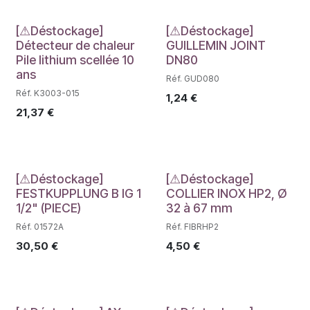
Déstockage
Déstockage
[⚠Déstockage]
[⚠Déstockage]
Détecteur de chaleur
GUILLEMIN JOINT
Pile lithium scellée 10
DN80
ans
Réf. GUD080
Réf. K3003-015
1,24
€
21,37
€
Déstockage
Déstockage
[⚠Déstockage]
[⚠Déstockage]
FESTKUPPLUNG B IG 1
COLLIER INOX HP2, Ø
1/2" (PIECE)
32 à 67 mm
Réf. 01572A
Réf. FIBRHP2
30,50
€
4,50
€