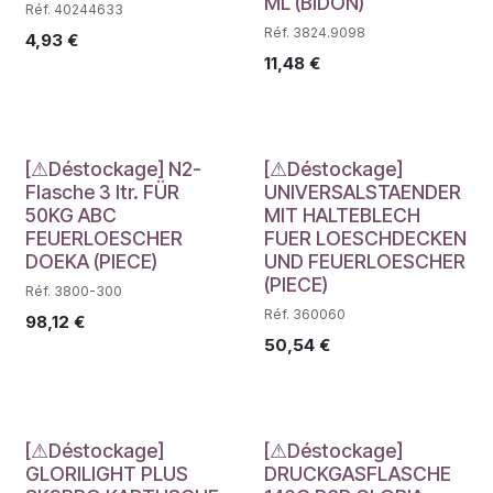
ML (BIDON)
Réf. 40244633
Réf. 3824.9098
4,93
€
11,48
€
Déstockage
Déstockage
[⚠Déstockage] N2-
[⚠Déstockage]
Flasche 3 ltr. FÜR
UNIVERSALSTAENDER
50KG ABC
MIT HALTEBLECH
FEUERLOESCHER
FUER LOESCHDECKEN
DOEKA (PIECE)
UND FEUERLOESCHER
(PIECE)
Réf. 3800-300
Réf. 360060
98,12
€
50,54
€
Déstockage
Déstockage
[⚠Déstockage]
[⚠Déstockage]
GLORILIGHT PLUS
DRUCKGASFLASCHE