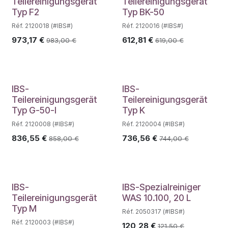
Teilereinigungsgerät
Teilereinigungsgerät
Typ F2
Typ BK-50
Réf. 2120018 (#IBS#)
Réf. 2120016 (#IBS#)
973,17
€
612,81
€
983,00
€
619,00
€
IBS-
IBS-
Teilereinigungsgerät
Teilereinigungsgerät
Typ G-50-I
Typ K
Réf. 2120008 (#IBS#)
Réf. 2120004 (#IBS#)
836,55
€
736,56
€
858,00
€
744,00
€
IBS-
IBS-Spezialreiniger
Teilereinigungsgerät
WAS 10.100, 20 L
Typ M
Réf. 2050317 (#IBS#)
Réf. 2120003 (#IBS#)
120,28
€
121,50
€