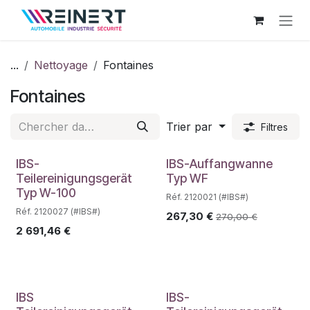
Se rendre au contenu
...
Nettoyage
Fontaines
Fontaines
Trier par
Filtres
IBS-
IBS-Auffangwanne
Teilereinigungsgerät
Typ WF
Typ W-100
Réf. 2120021 (#IBS#)
Réf. 2120027 (#IBS#)
267,30
€
270,00
€
2 691,46
€
IBS
IBS-