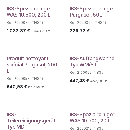
IBS-Spezialreiniger
IBS-Spezialreiniger
WAS 10.500, 200 L
Purgasol, 50L
Réf. 2050072 (#IBS#)
Réf. 2050062 (#IBS#)
1 032,87
€
226,72
€
1 043,30
€
Produit nettoyant
IBS-Auffangwanne
spécial Purgasol, 200
Typ WM/ST
L
Réf. 2120022 (#IBS#)
Réf. 2050057 (#IBS#)
447,48
€
452,00
€
640,98
€
667,69
€
IBS-
IBS-Spezialreiniger
Teilereinigungsgerät
WAS 10.500, 20 L
Typ MD
Réf. 2050212 (#IBS#)