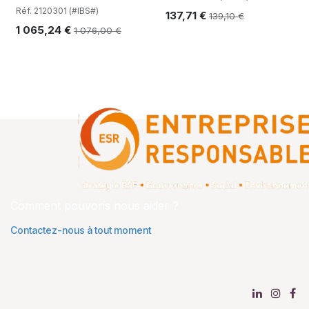
Réf. 2120301 (#IBS#)
137,71
€
139,10
€
1 065,24
€
1 076,00
€
Comment pouvons nous aider ?
Contactez-nous à tout moment