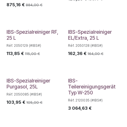
875,16
€
884,00
€
IBS-Spezialreiniger RF,
IBS-Spezialreiniger
25 L
EL/Extra, 25 L
Réf. 2050129 (#IBS#)
Réf. 2050128 (#IBS#)
113,85
€
162,36
€
115,00
€
164,00
€
IBS-Spezialreiniger
IBS-
Purgasol, 25L
Teilereinigungsgerät
Typ W-250
Réf. 2050085 (#IBS#)
Réf. 2120035 (#IBS#)
103,95
€
105,00
€
3 064,63
€