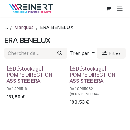
Se rendre au contenu
...
Marques
ERA BENELUX
ERA BENELUX
Trier par
Filtres
Déstockage
Déstockage
[⚠Déstockage]
[⚠Déstockage]
POMPE DIRECTION
POMPE DIRECTION
ASSISTEE ERA
ASSISTEE ERA
Réf. SP8518
Réf. SP85062
(#ERA_BENELUX#)
151,80
€
190,53
€