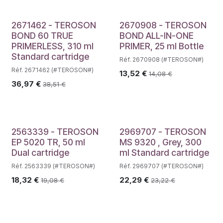
2671462 - TEROSON
2670908 - TEROSON
BOND 60 TRUE
BOND ALL-IN-ONE
PRIMERLESS, 310 ml
PRIMER, 25 ml Bottle
Standard cartridge
Réf. 2670908 (#TEROSON#)
Réf. 2671462 (#TEROSON#)
13,52
€
14,08
€
36,97
€
38,51
€
2563339 - TEROSON
2969707 - TEROSON
EP 5020 TR, 50 ml
MS 9320 , Grey, 300
Dual cartridge
ml Standard cartridge
Réf. 2563339 (#TEROSON#)
Réf. 2969707 (#TEROSON#)
18,32
€
22,29
€
19,08
€
23,22
€