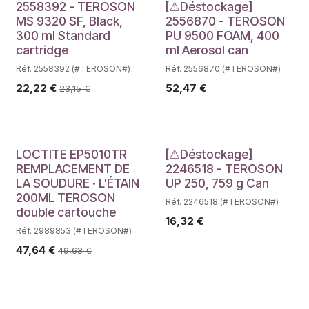
Déstockage
2558392 - TEROSON
[⚠Déstockage]
MS 9320 SF, Black,
2556870 - TEROSON
300 ml Standard
PU 9500 FOAM, 400
cartridge
ml Aerosol can
Réf. 2558392 (#TEROSON#)
Réf. 2556870 (#TEROSON#)
22,22
€
52,47
€
23,15
€
Déstockage
LOCTITE EP5010TR
[⚠Déstockage]
REMPLACEMENT DE
2246518 - TEROSON
LA SOUDURE · L'ÉTAIN
UP 250, 759 g Can
200ML TEROSON
Réf. 2246518 (#TEROSON#)
double cartouche
16,32
€
Réf. 2989853 (#TEROSON#)
47,64
€
49,63
€