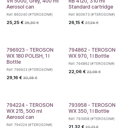
VR 5000, Grey, 400 ml
RB 4120, 310 ml
Aerosol can
Standard cartridge
Réf. 860240 (#TEROSON#)
Réf. 800673 (#TEROSON#)
25,25
€
26,15
€
26,30
€
27,24
€
796923 - TEROSON
794862 - TEROSON
WX 180 POLISH, 1 l
WX 970, 1 l Bottle
Bottle
Réf. 794862 (#TEROSON#)
Réf. 796923 (#TEROSON#)
22,06
€
22,98
€
29,16
€
30,38
€
794224 - TEROSON
793958 - TEROSON
WX 215, 500 ml
WX 350, 1 l Bottle
Aerosol can
Réf. 793958 (#TEROSON#)
Réf. 794224 (#TEROSON#)
21,32
€
22,21
€