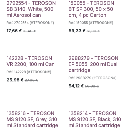
2792554 - TEROSON
150055 - TEROSON
SB 3140, White, 500
BT SP 300, 50 x 50
ml Aerosol can
cm, 4 pc Carton
Réf. 2792554 (#TEROSON#)
Réf. 150055 (#TEROSON#)
17,66
€
59,33
€
18,40
€
61,80
€
142228 - TEROSON
2988279 - TEROSON
VR 2200, 100 ml Can
EP 5055, 200 ml Dual
cartridge
Réf. 142228 (#TEROSON#)
Réf. 2988279 (#TEROSON#)
25,98
€
27,06
€
54,12
€
56,38
€
1358216 - TEROSON
1358214 - TEROSON
MS 9120 SF, Grey, 310
MS 9120 SF, Black, 310
ml Standard cartridge
ml Standard cartridge