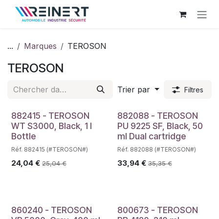
Se rendre au contenu
...
Marques
TEROSON
TEROSON
Trier par
Filtres
882415 - TEROSON
882088 - TEROSON
WT S3000, Black, 1 l
PU 9225 SF, Black, 50
Bottle
ml Dual cartridge
Réf. 882415 (#TEROSON#)
Réf. 882088 (#TEROSON#)
24,04
€
33,94
€
25,04
€
35,35
€
860240 - TEROSON
800673 - TEROSON