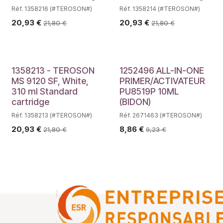
Réf. 1358216 (#TEROSON#)
Réf. 1358214 (#TEROSON#)
20,93
€
20,93
€
21,80
€
21,80
€
1358213 - TEROSON
1252496 ALL-IN-ONE
MS 9120 SF, White,
PRIMER/ACTIVATEUR
310 ml Standard
PU8519P 10ML
cartridge
(BIDON)
Réf. 1358213 (#TEROSON#)
Réf. 2671463 (#TEROSON#)
20,93
€
8,86
€
21,80
€
9,23
€