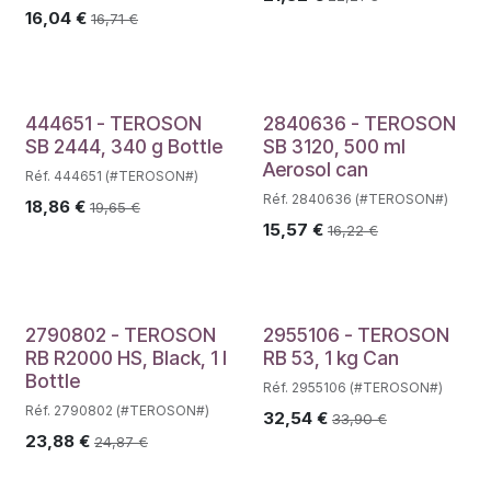
16,04
€
16,71
€
444651 - TEROSON
2840636 - TEROSON
SB 2444, 340 g Bottle
SB 3120, 500 ml
Aerosol can
Réf. 444651 (#TEROSON#)
Réf. 2840636 (#TEROSON#)
18,86
€
19,65
€
15,57
€
16,22
€
2790802 - TEROSON
2955106 - TEROSON
RB R2000 HS, Black, 1 l
RB 53, 1 kg Can
Bottle
Réf. 2955106 (#TEROSON#)
Réf. 2790802 (#TEROSON#)
32,54
€
33,90
€
23,88
€
24,87
€