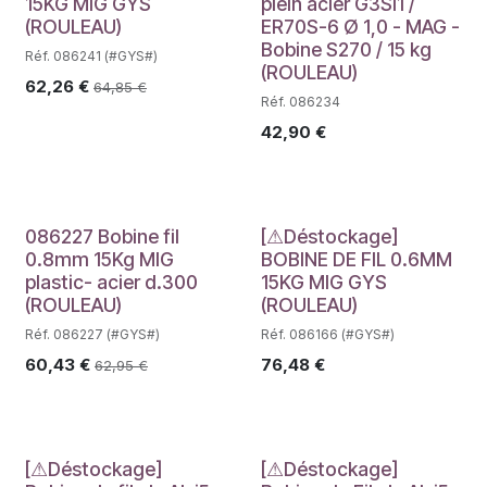
Déstockage
15KG MIG GYS
plein acier G3Si1 /
(ROULEAU)
ER70S-6 Ø 1,0 - MAG -
Bobine S270 / 15 kg
Réf. 086241 (#GYS#)
(ROULEAU)
62,26
€
64,85
€
Réf. 086234
42,90
€
Déstockage
086227 Bobine fil
[⚠Déstockage]
0.8mm 15Kg MIG
BOBINE DE FIL 0.6MM
plastic- acier d.300
15KG MIG GYS
(ROULEAU)
(ROULEAU)
Réf. 086227 (#GYS#)
Réf. 086166 (#GYS#)
60,43
€
76,48
€
62,95
€
[⚠Déstockage]
[⚠Déstockage]