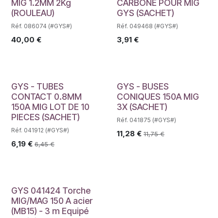
MIG 1.2MM 2Kg
CARBONE POUR MIG
(ROULEAU)
GYS (SACHET)
Réf. 086074 (#GYS#)
Réf. 049468 (#GYS#)
40,00
€
3,91
€
GYS - TUBES
GYS - BUSES
CONTACT 0.8MM
CONIQUES 150A MIG
150A MIG LOT DE 10
3X (SACHET)
PIECES (SACHET)
Réf. 041875 (#GYS#)
Réf. 041912 (#GYS#)
11,28
€
11,75
€
6,19
€
6,45
€
GYS 041424 Torche
MIG/MAG 150 A acier
(MB15) - 3 m Equipé