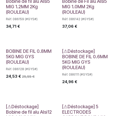
Déstockage
Déstockage
Bobine de fil alu Alsi5
Bobine de Fil alu Alsi5
MIG 1.2MM 2Kg
MIG 1.0MM 2Kg
(ROULEAU)
(ROULEAU)
Réf. 086159 (#GYS#)
Réf. 086142 (#GYS#)
34,71
€
37,06
€
Déstockage
BOBINE DE FIL 0.8MM
[⚠Déstockage]
5KG MIG GYS
BOBINE DE FIL 0.6MM
(ROULEAU)
5KG MIG GYS
(ROULEAU)
Réf. 086128 (#GYS#)
Réf. 086111 (#GYS#)
24,53
€
25,55
€
24,96
€
Déstockage
Déstockage
[⚠Déstockage]
[⚠Déstockage] 5
Bobine de fil alu Alsi12
ELECTRODES