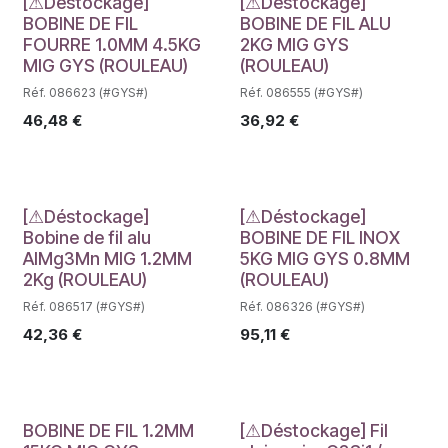
Déstockage
Déstockage
[⚠Déstockage]
[⚠Déstockage]
BOBINE DE FIL
BOBINE DE FIL ALU
FOURRE 1.0MM 4.5KG
2KG MIG GYS
MIG GYS (ROULEAU)
(ROULEAU)
Réf. 086623 (#GYS#)
Réf. 086555 (#GYS#)
46,48
€
36,92
€
Déstockage
Déstockage
[⚠Déstockage]
[⚠Déstockage]
Bobine de fil alu
BOBINE DE FIL INOX
AlMg3Mn MIG 1.2MM
5KG MIG GYS 0.8MM
2Kg (ROULEAU)
(ROULEAU)
Réf. 086517 (#GYS#)
Réf. 086326 (#GYS#)
42,36
€
95,11
€
BOBINE DE FIL 1.2MM
[⚠Déstockage] Fil