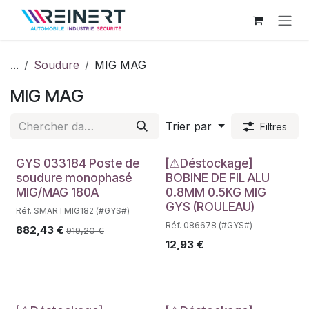
Se rendre au contenu
...
Soudure
MIG MAG
MIG MAG
Trier par
Filtres
Déstockage
Déstockage
GYS 033184 Poste de
[⚠Déstockage]
soudure monophasé
BOBINE DE FIL ALU
MIG/MAG 180A
0.8MM 0.5KG MIG
GYS (ROULEAU)
Réf. SMARTMIG182 (#GYS#)
Réf. 086678 (#GYS#)
882,43
€
919,20
€
12,93
€