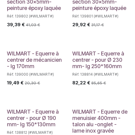
section 30x5mm-
section 30x5mm-
peinture époxy laquée
peinture époxy laquée
Réf. 139802 (#WILMART#)
Réf. 139801 (#WILMART#)
39,39
€
29,92
€
41,03
€
31,17
€
WILMART - Equerre à
WILMART - Equerre à
centrer de mécanicien
centrer - pour Ø 230
- lg 170mm
mm- lg 250*160mm
Réf. 139000 (#WILMART#)
Réf. 138814 (#WILMART#)
19,49
€
82,22
€
20,30
€
85,65
€
WILMART - Equerre à
WILMART - Equerre de
centrer - pour Ø 190
menuisier 400mm -
mm- lg 150*130mm
talon alu -onglet -
lame inox gravée
Réf. 138812 (#WILMART#)