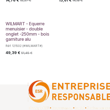
14,76
€
13,61
€
15,37
€
14,18
€
WILMART - Equerre
menuisier - double
onglet -250mm - bois
garniture alu
Réf. 121502 (#WILMART#)
49,39
€
51,45
€