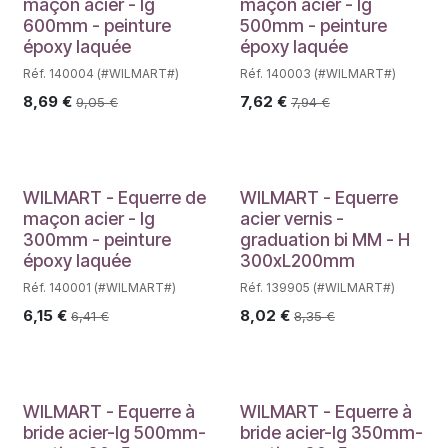
maçon acier - lg
maçon acier - lg
600mm - peinture
500mm - peinture
époxy laquée
époxy laquée
Réf. 140004 (#WILMART#)
Réf. 140003 (#WILMART#)
8,69
€
7,62
€
9,05
€
7,94
€
WILMART - Equerre de
WILMART - Equerre
maçon acier - lg
acier vernis -
300mm - peinture
graduation bi MM - H
époxy laquée
300xL200mm
Réf. 140001 (#WILMART#)
Réf. 139905 (#WILMART#)
6,15
€
8,02
€
6,41
€
8,35
€
WILMART - Equerre à
WILMART - Equerre à
bride acier-lg 500mm-
bride acier-lg 350mm-