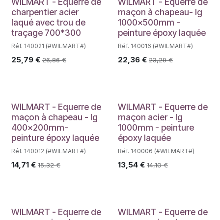
WILMART - Equerre de
WILMART - Equerre de
charpentier acier
maçon à chapeau- lg
laqué avec trou de
1000x500mm -
traçage 700*300
peinture époxy laquée
Réf. 140021 (#WILMART#)
Réf. 140016 (#WILMART#)
25,79
€
22,36
€
26,86
€
23,29
€
WILMART - Equerre de
WILMART - Equerre de
maçon à chapeau - lg
maçon acier - lg
400x200mm-
1000mm - peinture
peinture époxy laquée
époxy laquée
Réf. 140012 (#WILMART#)
Réf. 140006 (#WILMART#)
14,71
€
13,54
€
15,32
€
14,10
€
WILMART - Equerre de
WILMART - Equerre de