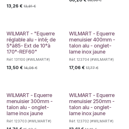
13,26
€
13,81
€
WILMART - "Equerre
WILMART - Equerre
réglable alu - inté; de
menuisier 400mm -
5°à85- Ext de 10°à
talon alu - onglet-
170°-REF60"
lame inox jaune
Réf. 131100 (#WILMART#)
Réf. 123704 (#WILMART#)
13,50
€
17,06
€
14,06
€
17,77
€
WILMART - Equerre
WILMART - Equerre
menuisier 300mm -
menuisier 250mm -
talon alu - onglet-
talon alu - onglet-
lame inox jaune
lame inox jaune
Réf. 123703 (#WILMART#)
Réf. 123702 (#WILMART#)