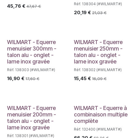
Réf. 138304 (#WILMART#)
45,76
€
47,67
€
20,19
€
21,03
€
WILMART - Equerre
WILMART - Equerre
menuisier 300mm -
menuisier 250mm -
talon alu - onglet -
talon alu - onglet -
lame inox gravée
lame inox gravée
Réf. 138303 (#WILMART#)
Réf. 138302 (#WILMART#)
16,90
€
15,45
€
17,60
€
16,09
€
WILMART - Equerre
WILMART - Equerre à
menuisier 200mm -
combinaison multiple
talon alu - onglet -
complète
lame inox gravée
Réf. 132400 (#WILMART#)
Réf. 138301 (#WILMART#)
66,20
€
68,96
€