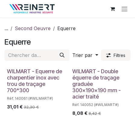
Se rendre au contenu
...
Second Oeuvre
Equerre
Equerre
Trier par
Filtres
WILMART - Equerre de
WILMART - Double
charpentier inox avec
équerre de traçage
trou de traçage
graduée
700*300
300x190x190 mm -
acier traité
Réf. 140061 (#WILMART#)
Réf. 140052 (#WILMART#)
31,01
€
32,30
€
8,08
€
8,42
€