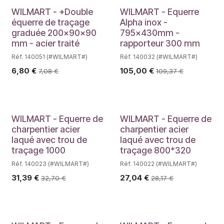
WILMART - +Double
WILMART - Equerre
équerre de traçage
Alpha inox -
graduée 200x90x90
795x430mm -
mm - acier traité
rapporteur 300 mm
Réf. 140051 (#WILMART#)
Réf. 140032 (#WILMART#)
6,80
€
105,00
€
7,08
€
109,37
€
WILMART - Equerre de
WILMART - Equerre de
charpentier acier
charpentier acier
laqué avec trou de
laqué avec trou de
traçage 1000
traçage 800*320
Réf. 140023 (#WILMART#)
Réf. 140022 (#WILMART#)
31,39
€
27,04
€
32,70
€
28,17
€