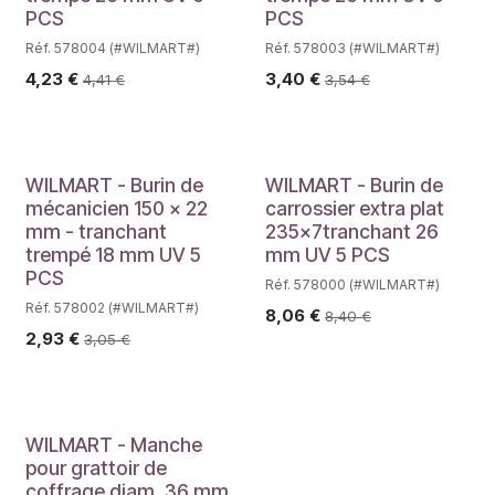
PCS
PCS
Réf. 578004 (#WILMART#)
Réf. 578003 (#WILMART#)
4,23
€
3,40
€
4,41
€
3,54
€
WILMART - Burin de
WILMART - Burin de
mécanicien 150 x 22
carrossier extra plat
mm - tranchant
235x7tranchant 26
trempé 18 mm UV 5
mm UV 5 PCS
PCS
Réf. 578000 (#WILMART#)
Réf. 578002 (#WILMART#)
8,06
€
8,40
€
2,93
€
3,05
€
WILMART - Manche
pour grattoir de
coffrage diam. 36 mm