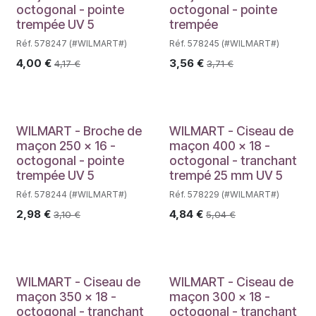
octogonal - pointe
octogonal - pointe
trempée UV 5
trempée
Réf. 578247 (#WILMART#)
Réf. 578245 (#WILMART#)
4,00
€
3,56
€
4,17
€
3,71
€
WILMART - Broche de
WILMART - Ciseau de
maçon 250 x 16 -
maçon 400 x 18 -
octogonal - pointe
octogonal - tranchant
trempée UV 5
trempé 25 mm UV 5
Réf. 578244 (#WILMART#)
Réf. 578229 (#WILMART#)
2,98
€
4,84
€
3,10
€
5,04
€
WILMART - Ciseau de
WILMART - Ciseau de
maçon 350 x 18 -
maçon 300 x 18 -
octogonal - tranchant
octogonal - tranchant