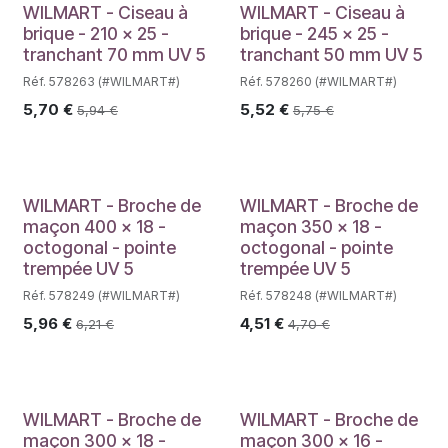
WILMART - Ciseau à
WILMART - Ciseau à
brique - 210 x 25 -
brique - 245 x 25 -
tranchant 70 mm UV 5
tranchant 50 mm UV 5
Réf. 578263 (#WILMART#)
Réf. 578260 (#WILMART#)
5,70
€
5,52
€
5,94
€
5,75
€
WILMART - Broche de
WILMART - Broche de
maçon 400 x 18 -
maçon 350 x 18 -
octogonal - pointe
octogonal - pointe
trempée UV 5
trempée UV 5
Réf. 578249 (#WILMART#)
Réf. 578248 (#WILMART#)
5,96
€
4,51
€
6,21
€
4,70
€
WILMART - Broche de
WILMART - Broche de
maçon 300 x 18 -
maçon 300 x 16 -