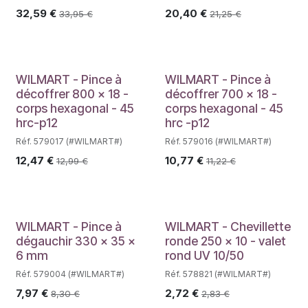
32,59
€
20,40
€
33,95
€
21,25
€
WILMART - Pince à
WILMART - Pince à
décoffrer 800 x 18 -
décoffrer 700 x 18 -
corps hexagonal - 45
corps hexagonal - 45
hrc-p12
hrc -p12
Réf. 579017 (#WILMART#)
Réf. 579016 (#WILMART#)
12,47
€
10,77
€
12,99
€
11,22
€
WILMART - Pince à
WILMART - Chevillette
dégauchir 330 x 35 x
ronde 250 x 10 - valet
6 mm
rond UV 10/50
Réf. 579004 (#WILMART#)
Réf. 578821 (#WILMART#)
7,97
€
2,72
€
8,30
€
2,83
€