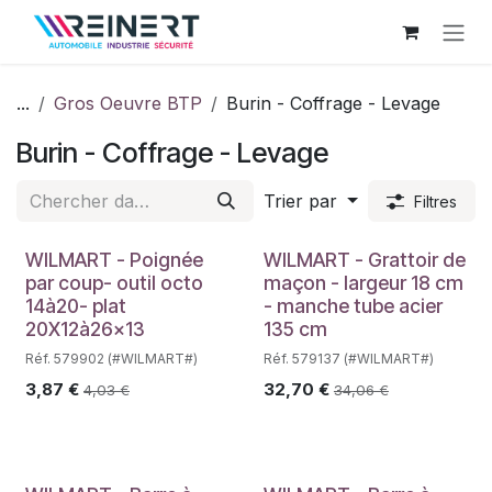
Se rendre au contenu
...
Gros Oeuvre BTP
Burin - Coffrage - Levage
Burin - Coffrage - Levage
Trier par
Filtres
WILMART - Poignée
WILMART - Grattoir de
par coup- outil octo
maçon - largeur 18 cm
14à20- plat
- manche tube acier
20X12à26x13
135 cm
Réf. 579902 (#WILMART#)
Réf. 579137 (#WILMART#)
3,87
€
32,70
€
4,03
€
34,06
€