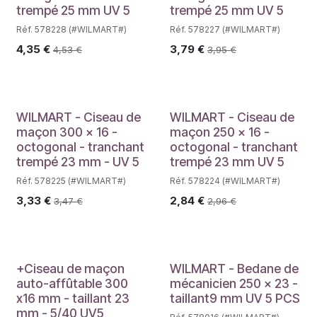
trempé 25 mm UV 5
trempé 25 mm UV 5
Réf. 578228 (#WILMART#)
Réf. 578227 (#WILMART#)
4,35
€
3,79
€
4,53
€
3,95
€
WILMART - Ciseau de
WILMART - Ciseau de
maçon 300 x 16 -
maçon 250 x 16 -
octogonal - tranchant
octogonal - tranchant
trempé 23 mm - UV 5
trempé 23 mm UV 5
Réf. 578225 (#WILMART#)
Réf. 578224 (#WILMART#)
3,33
€
2,84
€
3,47
€
2,96
€
+Ciseau de maçon
WILMART - Bedane de
auto-affûtable 300
mécanicien 250 x 23 -
x16 mm - taillant 23
taillant9 mm UV 5 PCS
mm - 5/40 UV5