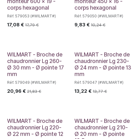
monteur 600 x 19 -
monteur 450 x 16 -
corps hexagonal
corps hexagonal
Réf. 579053 (#WILMART#)
Réf. 579050 (#WILMART#)
17,08
€
9,83
€
17,79
€
10,24
€
WILMART - Broche de
WILMART - Broche de
chaudronnier Lg 260-
chaudronnier Lg 230-
Ø 30 mm - Ø pointe 17
Ø 24 mm - Ø pointe 13
mm
mm
Réf. 579049 (#WILMART#)
Réf. 579047 (#WILMART#)
20,96
€
13,22
€
21,83
€
13,77
€
WILMART - Broche de
WILMART - Broche de
chaudronnier Lg 220-
chaudronnier Lg 210-
Ø 22 mm - Ø pointe 12
Ø 20 mm - Ø pointe