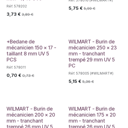
Réf. 578016 (#WILMART#)
Réf. 578202
5,75
€
5,99
€
3,73
€
3,89
€
+Bedane de
WILMART - Burin de
mécanicien 150 x 17 -
mécanicien 250 x 23
taillant 8 mm UV 5
mm - tranchant
PCS
trempé 29 mm UV 5
PC
Réf. 578011
Réf. 578005 (#WILMART#)
0,70
€
0,73
€
5,15
€
5,36
€
WILMART - Burin de
WILMART - Burin de
mécanicien 200 x 20
mécanicien 175 x 20
mm - tranchant
mm - tranchant
trempé 26 mm UV 5
trempé 26 mm UV 5