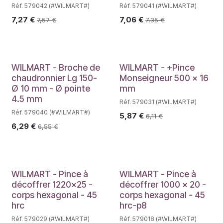
Réf. 579042 (#WILMART#)
Réf. 579041 (#WILMART#)
7,27
€
7,06
€
7,57
€
7,35
€
WILMART - Broche de
WILMART - +Pince
chaudronnier Lg 150-
Monseigneur 500 x 16
Ø 10 mm - Ø pointe
mm
4.5 mm
Réf. 579031 (#WILMART#)
Réf. 579040 (#WILMART#)
5,87
€
6,11
€
6,29
€
6,55
€
WILMART - Pince à
WILMART - Pince à
décoffrer 1220x25 -
décoffrer 1000 x 20 -
corps hexagonal - 45
corps hexagonal - 45
hrc
hrc-p8
Réf. 579029 (#WILMART#)
Réf. 579018 (#WILMART#)