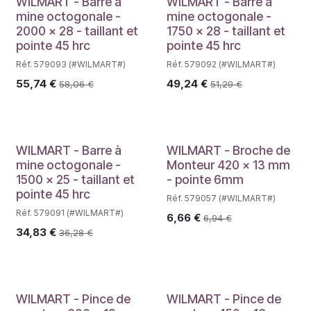
WILMART - Barre à
WILMART - Barre à
mine octogonale -
mine octogonale -
2000 x 28 - taillant et
1750 x 28 - taillant et
pointe 45 hrc
pointe 45 hrc
Réf. 579093 (#WILMART#)
Réf. 579092 (#WILMART#)
55,74
€
49,24
€
58,06
€
51,29
€
WILMART - Barre à
WILMART - Broche de
mine octogonale -
Monteur 420 x 13 mm
1500 x 25 - taillant et
- pointe 6mm
pointe 45 hrc
Réf. 579057 (#WILMART#)
Réf. 579091 (#WILMART#)
6,66
€
6,94
€
34,83
€
36,28
€
WILMART - Pince de
WILMART - Pince de