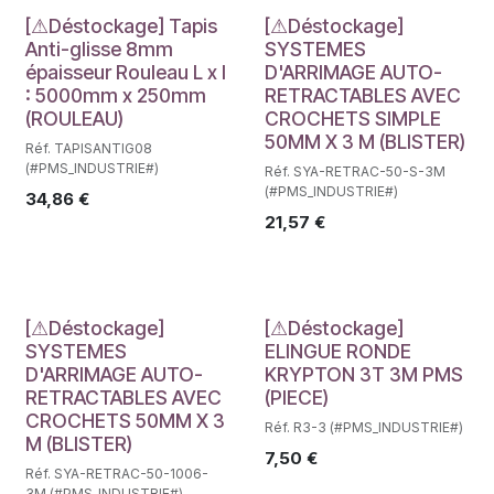
Déstockage
Déstockage
[⚠Déstockage] Tapis
[⚠Déstockage]
Anti-glisse 8mm
SYSTEMES
épaisseur Rouleau L x l
D'ARRIMAGE AUTO-
: 5000mm x 250mm
RETRACTABLES AVEC
(ROULEAU)
CROCHETS SIMPLE
50MM X 3 M (BLISTER)
Réf. TAPISANTIG08
(#PMS_INDUSTRIE#)
Réf. SYA-RETRAC-50-S-3M
(#PMS_INDUSTRIE#)
34,86
€
21,57
€
Déstockage
Déstockage
[⚠Déstockage]
[⚠Déstockage]
SYSTEMES
ELINGUE RONDE
D'ARRIMAGE AUTO-
KRYPTON 3T 3M PMS
RETRACTABLES AVEC
(PIECE)
CROCHETS 50MM X 3
Réf. R3-3 (#PMS_INDUSTRIE#)
M (BLISTER)
7,50
€
Réf. SYA-RETRAC-50-1006-
3M (#PMS_INDUSTRIE#)