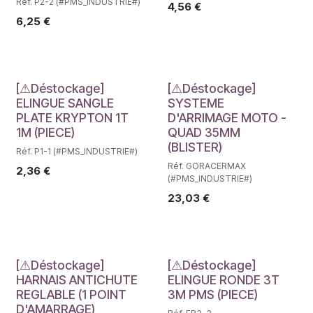
Réf. P2-2 (#PMS_INDUSTRIE#)
4,56
€
6,25
€
Déstockage
Déstockage
[⚠Déstockage]
[⚠Déstockage]
ELINGUE SANGLE
SYSTEME
PLATE KRYPTON 1T
D'ARRIMAGE MOTO -
1M (PIECE)
QUAD 35MM
(BLISTER)
Réf. P1-1 (#PMS_INDUSTRIE#)
Réf. GORACERMAX
2,36
€
(#PMS_INDUSTRIE#)
23,03
€
Déstockage
Déstockage
[⚠Déstockage]
[⚠Déstockage]
HARNAIS ANTICHUTE
ELINGUE RONDE 3T
REGLABLE (1 POINT
3M PMS (PIECE)
D'AMARRAGE)