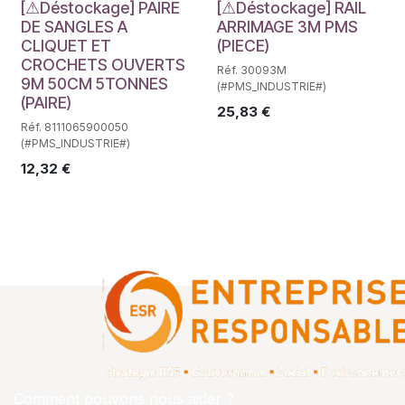
Déstockage
Déstockage
[⚠Déstockage] PAIRE
[⚠Déstockage] RAIL
DE SANGLES A
ARRIMAGE 3M PMS
CLIQUET ET
(PIECE)
CROCHETS OUVERTS
Réf. 30093M
9M 50CM 5TONNES
(#PMS_INDUSTRIE#)
(PAIRE)
25,83
€
Réf. 8111065900050
(#PMS_INDUSTRIE#)
12,32
€
Comment pouvons nous aider ?