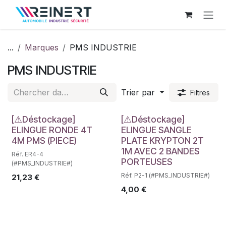
Se rendre au contenu
...
Marques
PMS INDUSTRIE
PMS INDUSTRIE
Trier par
Filtres
Déstockage
Déstockage
[⚠Déstockage]
[⚠Déstockage]
ELINGUE RONDE 4T
ELINGUE SANGLE
4M PMS (PIECE)
PLATE KRYPTON 2T
1M AVEC 2 BANDES
Réf. ER4-4
PORTEUSES
(#PMS_INDUSTRIE#)
Réf. P2-1 (#PMS_INDUSTRIE#)
21,23
€
4,00
€