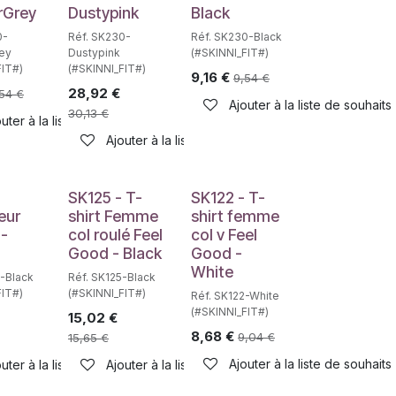
rGrey
Dustypink
Black
0-
Réf. SK230-
Réf. SK230-Black
ey
Dustypink
(#SKINNI_FIT#)
FIT#)
(#SKINNI_FIT#)
9,16
€
9,54
€
28,92
€
54
€
haits
Ajouter à la liste de souhaits
30,13
€
uter à la liste de souhaits
Ajouter à la liste de souhaits
SK125 - T-
SK122 - T-
eur
shirt Femme
shirt femme
-
col roulé Feel
col v Feel
Good - Black
Good -
White
0-Black
Réf. SK125-Black
FIT#)
(#SKINNI_FIT#)
Réf. SK122-White
(#SKINNI_FIT#)
15,02
€
8,68
€
9,04
€
15,65
€
Ajouter à la liste de souhaits
haits
uter à la liste de souhaits
Ajouter à la liste de souhaits