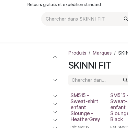
Retours gratuits et expédition standard
ROMOTIONS
NOS ARTICLES
LA SOCIÉTÉ
JO
Produits
Marques
SKI
SKINNI FIT
SM515 -
SM515 
Sweat-shirt
Sweat-s
enfant
enfant
Slounge -
Slounge
HeatherGrey
Black
Réf. SM515-
Réf. SM51