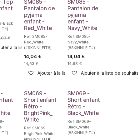
- Top
SM085 -
SM085 -
nfant
Pantalon de
Pantalon de
pyjama
pyjama
enfant -
enfant -
6-Black
Red_White
Navy_White
FIT#)
Réf. SM085-
Réf. SM085-
,03
€
Red_White
Navy_White
uter à la liste de souhaits
(#SKINNI_FIT#)
(#SKINNI_FIT#)
14,04
€
14,04
€
haits
14,63
€
14,63
€
Ajouter à la liste de souhaits
Ajouter à la liste de souhaits
-
SM069 -
SM069 -
nfant
Short enfant
Short enfant
Rétro -
Rétro -
hite
BrightPink_
Black_White
White
9-
Réf. SM069-
e
Black_White
Réf. SM069-
FIT#)
(#SKINNI_FIT#)
BrightPink_White
(#SKINNI_FIT#)