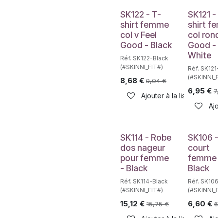
SK122 - T-
SK121 -
shirt femme
shirt 
col v Feel
col ron
Good - Black
Good -
White
Réf. SK122-Black
(#SKINNI_FIT#)
Réf. SK121
(#SKINNI_
8,68
€
9,04
€
6,95
€
7
Ajouter à la liste de sou
Ajo
SK114 - Robe
SK106 
dos nageur
court
pour femme
femme 
- Black
Black
Réf. SK114-Black
Réf. SK10
(#SKINNI_FIT#)
(#SKINNI_
15,12
€
6,60
€
15,75
€
6