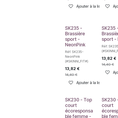
Ajouter à la liste de sou
Ajo
SK235 -
SK235 
Brassière
Brassiè
sport -
sport -
NeonPink
Réf. SK23
(#SKINNI_
Réf. SK235-
NeonPink
13,82
€
(#SKINNI_FIT#)
14,40
€
13,82
€
Ajo
14,40
€
Ajouter à la liste de sou
SK230 - Top
SK230 
court
court
écoresponsa
écores
ble femme -
ble fe