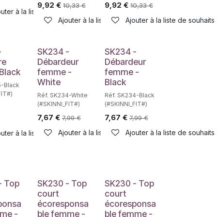
9,92
€
9,92
€
10,33
€
10,33
€
haits
uter à la liste de souhaits
Ajouter à la liste de souhaits
Ajouter à la liste de souhaits
-
SK234 -
SK234 -
re
Débardeur
Débardeur
 Black
femme -
femme -
White
Black
5-Black
FIT#)
Réf. SK234-White
Réf. SK234-Black
(#SKINNI_FIT#)
(#SKINNI_FIT#)
7,67
€
7,67
€
7,99
€
7,99
€
Ajouter à la liste de souhaits
Ajouter à la liste de souhaits
uter à la liste de souhaits
haits
- Top
SK230 - Top
SK230 - Top
court
court
ponsa
écoresponsa
écoresponsa
mme -
ble femme -
ble femme -