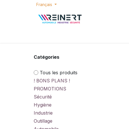
Se rendre au contenu
Français
ACCUEIL
E-SHOP
BONS PLANS
P
Catégories
Tous les produits
! BONS PLANS !
PROMOTIONS
Sécurité
Hygiène
Industrie
Outillage