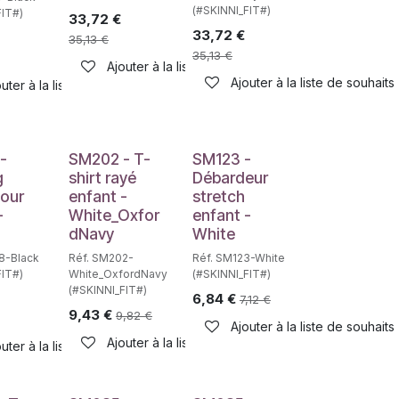
(#SKINNI_FIT#)
FIT#)
33,72
€
33,72
€
35,13
€
35,13
€
Ajouter à la liste de souhaits
Ajouter à la liste de souhaits
uter à la liste de souhaits
haits
-
SM202 - T-
SM123 -
g
shirt rayé
Débardeur
pour
enfant -
stretch
-
White_Oxfor
enfant -
dNavy
White
8-Black
Réf. SM202-
Réf. SM123-White
FIT#)
White_OxfordNavy
(#SKINNI_FIT#)
(#SKINNI_FIT#)
6,84
€
7,12
€
9,43
€
9,82
€
Ajouter à la liste de souhaits
haits
Ajouter à la liste de souhaits
uter à la liste de souhaits