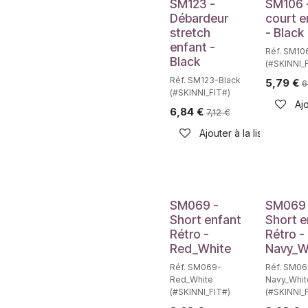
SM123 -
SM106 
Débardeur
court e
stretch
- Black
enfant -
Réf. SM10
Black
(#SKINNI_
Réf. SM123-Black
5,79
€
6
(#SKINNI_FIT#)
Ajo
6,84
€
7,12
€
Ajouter à la liste de sou
SM069 -
SM069 
Short enfant
Short e
Rétro -
Rétro -
Red_White
Navy_W
Réf. SM069-
Réf. SM06
Red_White
Navy_Whit
(#SKINNI_FIT#)
(#SKINNI_