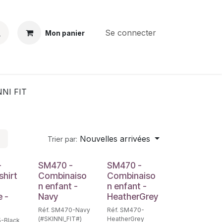
Se connecter
Mon panier
BS
CONTACT
E-PARTS
SERVICES
Jobs
NNI FIT
Nouvelles arrivées
Trier par:
-
SM470 -
SM470 -
hirt
Combinaiso
Combinaiso
n enfant -
n enfant -
 -
Navy
HeatherGrey
Réf. SM470-Navy
Réf. SM470-
(#SKINNI_FIT#)
HeatherGrey
5-Black