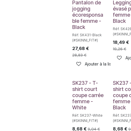
Pantalon de
Leggin
jogging
évasé 
écoresponsa
femme 
ble femme -
Black
Black
Réf. SK42
(#SKINNI_
Réf. SK431-Black
(#SKINNI_FIT#)
18,49
€
27,68
€
19,26
€
28,83
€
Ajo
Ajouter à la liste de sou
SK237 - T-
SK237 -
shirt court
shirt c
coupe carrée
coupe 
femme -
femme 
White
Black
Réf. SK237-White
Réf. SK23
(#SKINNI_FIT#)
(#SKINNI_
8,68
€
8,68
€
9,04
€
9