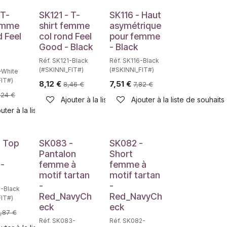
 T-
SK121 - T-
SK116 - Haut
femme
shirt femme
asymétrique
d Feel
col rond Feel
pour femme
Good - Black
- Black
Réf. SK121-Black
Réf. SK116-Black
(#SKINNI_FIT#)
(#SKINNI_FIT#)
-White
FIT#)
8,12
€
7,51
€
8,46
€
7,82
€
,24
€
haits
Ajouter à la liste de souhaits
Ajouter à la liste de souhaits
uter à la liste de souhaits
- Top
SK083 -
SK082 -
Pantalon
Short
-
femme à
femme à
motif tartan
motif tartan
-
-
6-Black
Red_NavyCh
Red_NavyCh
FIT#)
eck
eck
,87
€
Réf. SK083-
Réf. SK082-