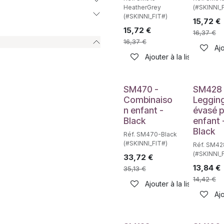
HeatherGrey
(#SKINNI_
(#SKINNI_FIT#)
15,72
€
15,72
€
16,37
€
16,37
€
Ajo
Ajouter à la liste de sou
SM470 -
SM428 
Combinaiso
Leggin
n enfant -
évasé 
Black
enfant 
Black
Réf. SM470-Black
(#SKINNI_FIT#)
Réf. SM42
(#SKINNI_
33,72
€
13,84
€
35,13
€
14,42
€
Ajouter à la liste de sou
Ajo