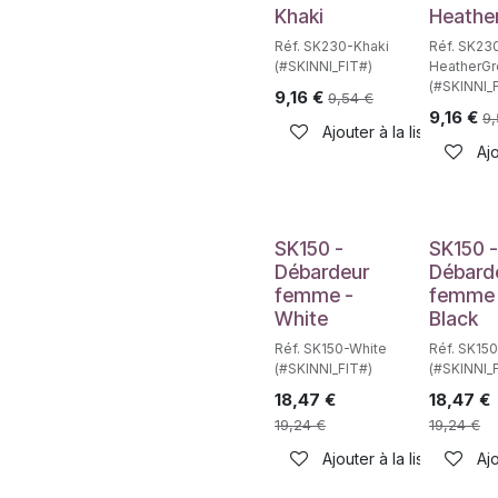
Khaki
Heathe
Réf. SK230-Khaki
Réf. SK23
(#SKINNI_FIT#)
HeatherGr
(#SKINNI_
9,16
€
9,54
€
9,16
€
9,
Ajouter à la liste de sou
Ajo
SK150 -
SK150 -
Débardeur
Débard
femme -
femme 
White
Black
Réf. SK150-White
Réf. SK15
(#SKINNI_FIT#)
(#SKINNI_
18,47
€
18,47
€
19,24
€
19,24
€
Ajouter à la liste de sou
Ajo