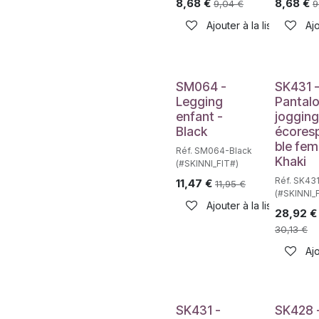
8,68
€
8,68
€
9,04
€
9
Ajouter à la liste de sou
Ajo
SM064 -
SK431 
Legging
Pantal
enfant -
jogging
Black
écores
ble fe
Réf. SM064-Black
Khaki
(#SKINNI_FIT#)
Réf. SK43
11,47
€
11,95
€
(#SKINNI_
Ajouter à la liste de sou
28,92
€
30,13
€
Ajo
SK431 -
SK428 