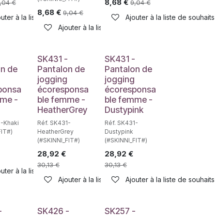
8,68
€
,04
€
9,04
€
8,68
€
9,04
€
haits
uter à la liste de souhaits
Ajouter à la liste de souhaits
Ajouter à la liste de souhaits
-
SK431 -
SK431 -
on de
Pantalon de
Pantalon de
jogging
jogging
ponsa
écoresponsa
écoresponsa
mme -
ble femme -
ble femme -
HeatherGrey
Dustypink
1-Khaki
Réf. SK431-
Réf. SK431-
FIT#)
HeatherGrey
Dustypink
haits
(#SKINNI_FIT#)
(#SKINNI_FIT#)
28,92
€
28,92
€
30,13
€
30,13
€
uter à la liste de souhaits
Ajouter à la liste de souhaits
Ajouter à la liste de souhaits
-
SK426 -
SK257 -