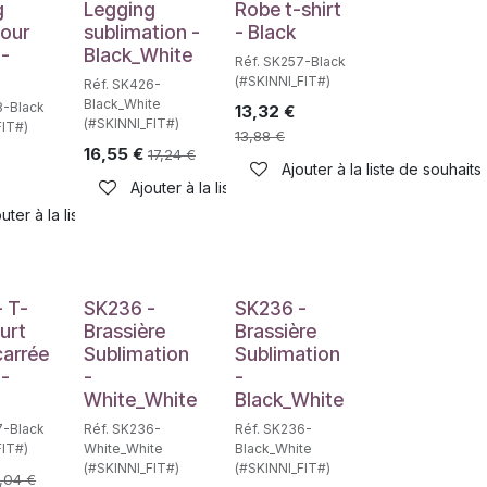
g
Legging
Robe t-shirt
pour
sublimation -
- Black
-
Black_White
Réf. SK257-Black
(#SKINNI_FIT#)
Réf. SK426-
Black_White
8-Black
13,32
€
(#SKINNI_FIT#)
FIT#)
13,88
€
16,55
€
17,24
€
Ajouter à la liste de souhaits
Ajouter à la liste de souhaits
uter à la liste de souhaits
haits
 T-
SK236 -
SK236 -
ourt
Brassière
Brassière
carrée
Sublimation
Sublimation
-
-
-
White_White
Black_White
7-Black
Réf. SK236-
Réf. SK236-
FIT#)
White_White
Black_White
(#SKINNI_FIT#)
(#SKINNI_FIT#)
,04
€