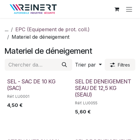
Se rendre au contenu
...
EPC (Equipement de prot. coll.)
Materiel de déneigement
Materiel de déneigement
Trier par
Filtres
SEL - SAC DE 10 KG
SEL DE DENEIGEMENT
(SAC)
SEAU DE 12,5 KG
(SEAU)
Réf. LU0001
Réf. LU0055
4,50
€
5,60
€