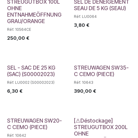
STREUGUTBOX 100L
SEL DE DENEIGEMENT
OHNE
SEAU DE 5 KG (SEAU)
ENTNAHMEÖFFNUNG
Réf. LU0064
GRAU/ORANGE
3,80
€
Réf. 10564CE
250,00
€
SEL - SAC DE 25 KG
STREUWAGEN SW35-
(SAC) (S00002023)
C CEMO (PIECE)
Réf. LU0002 (S00002023)
Réf. 10643
6,30
€
390,00
€
Déstockage
STREUWAGEN SW20-
[⚠Déstockage]
C CEMO (PIECE)
STREUGUTBOX 200L
OHNE
Réf. 10642