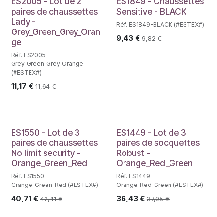
ES2005 - Lot de 2
ES1849 - Chaussettes
paires de chaussettes
Sensitive - BLACK
Lady -
Réf. ES1849-BLACK (#ESTEX#)
Grey_Green_Grey_Oran
9,43
€
9,82
€
ge
Réf. ES2005-
Grey_Green_Grey_Orange
(#ESTEX#)
11,17
€
11,64
€
ES1550 - Lot de 3
ES1449 - Lot de 3
paires de chaussettes
paires de socquettes
No limit security -
Robust -
Orange_Green_Red
Orange_Red_Green
Réf. ES1550-
Réf. ES1449-
Orange_Green_Red (#ESTEX#)
Orange_Red_Green (#ESTEX#)
40,71
€
36,43
€
42,41
€
37,95
€