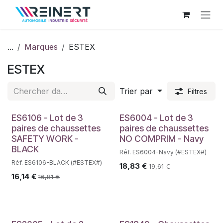
Se rendre au contenu
...
Marques
ESTEX
ESTEX
Trier par
Filtres
ES6106 - Lot de 3
ES6004 - Lot de 3
paires de chaussettes
paires de chaussettes
SAFETY WORK -
NO COMPRIM - Navy
BLACK
Réf. ES6004-Navy (#ESTEX#)
Réf. ES6106-BLACK (#ESTEX#)
18,83
€
19,61
€
16,14
€
16,81
€