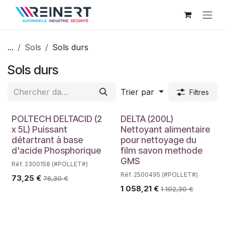
Se rendre au contenu
...
Sols
Sols durs
Sols durs
Trier par
Filtres
POLTECH DELTACID (2
DELTA (200L)
x 5L) Puissant
Nettoyant alimentaire
détartrant à base
pour nettoyage du
d'acide Phosphorique
film savon methode
GMS
Réf. 2300158 (#POLLET#)
Réf. 2500495 (#POLLET#)
73,25
€
76,30
€
1 058,21
€
1 102,30
€