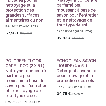
Industriel pour le
Nettoyant concentré
nettoyage et la
parfumé peu
protection des
moussant à base de
grandes surfaces
savon pour l'entretien
alimentaires ou non
et le nettoyage de
tout type de sol.
Réf. 202617 (#POLLET#)
Réf. 2113023 (#POLLET#)
57,98
€
60,40
€
32,93
€
34,30
€
POLGREEN FLOOR
ECHOCLEAN SAVON
CARE - POD (2 X 5 L)
LIQUIDE (4 x 5L)
Nettoyant concentré
Détergent savoneux
parfumé peu
pour le lavage et la
moussant à base de
protection des sols
savon pour l'entretien
Réf. 200417 (#POLLET#)
et le nettoyage de
34,75
€
36,20
€
tout type de sol.
Réf. 2113074 (#POLLET#)