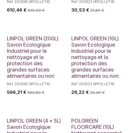
Réf. 202895 (#POLLET#)
Réf. 202823 (#POLLET#)
610,46
€
30,53
€
635,90
€
31,80
€
LINPOL GREEN (200L)
LINPOL GREEN (10L)
Savon Ecologique
Savon Ecologique
Industriel pour le
Industriel pour le
nettoyage et la
nettoyage et la
protection des
protection des
grandes surfaces
grandes surfaces
alimentaires ou non
alimentaires ou non
Réf. 202695 (#POLLET#)
Réf. 202623 (#POLLET#)
566,21
€
28,22
€
589,80
€
29,40
€
LINPOL GREEN (4 x 5L)
POLGREEN
Savon Ecologique
FLOORCARE (10L)