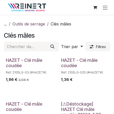
Se rendre au contenu
...
Outils de serrage
Clés mâles
Clés mâles
Trier par
Filtres
Déstockage
HAZET - Clé mâle
HAZET - Clé mâle
coudée
coudée
Réf. 2105LG-03 (#HAZET#)
Réf. 2105LG-025 (#HAZET#)
1,96
€
1,36
€
2,04
€
Déstockage
Déstockage
HAZET - Clé mâle
[⚠Déstockage]
coudée
HAZET Clé mâle