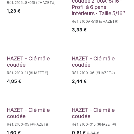
coudée 2100A-5/16 ∙
Réf. 2105LG-015 (#HAZET#)
Profil à 6 pans
1,23
€
intérieurs ∙ Taille 5/16″
Réf. 2100A-516 (#HAZET#)
3,33
€
Déstockage
Déstockage
HAZET - Clé mâle
HAZET - Clé mâle
coudée
coudée
Réf. 2100-11 (#HAZET#)
Réf. 2100-06 (#HAZET#)
4,85
€
2,44
€
Déstockage
HAZET - Clé mâle
HAZET - Clé mâle
coudée
coudée
Réf. 2100-05 (#HAZET#)
Réf. 2100-015 (#HAZET#)
1,60
€
0,61
€
0,64
€