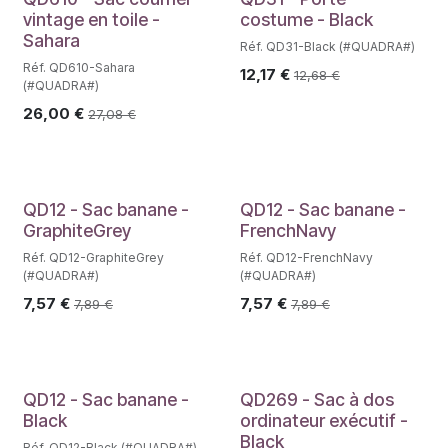
vintage en toile -
costume - Black
Sahara
Réf. QD31-Black (#QUADRA#)
Réf. QD610-Sahara
12,17
€
12,68
€
(#QUADRA#)
26,00
€
27,08
€
QD12 - Sac banane -
QD12 - Sac banane -
GraphiteGrey
FrenchNavy
Réf. QD12-GraphiteGrey
Réf. QD12-FrenchNavy
(#QUADRA#)
(#QUADRA#)
7,57
€
7,57
€
7,89
€
7,89
€
QD12 - Sac banane -
QD269 - Sac à dos
Black
ordinateur exécutif -
Black
Réf. QD12-Black (#QUADRA#)