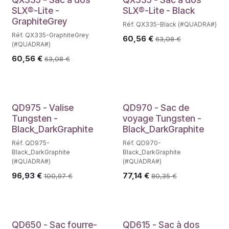
SLX®-Lite -
SLX®-Lite - Black
GraphiteGrey
Réf. QX335-Black (#QUADRA#)
Réf. QX335-GraphiteGrey
60,56
€
63,08
€
(#QUADRA#)
60,56
€
63,08
€
QD975 - Valise
QD970 - Sac de
Tungsten -
voyage Tungsten -
Black_DarkGraphite
Black_DarkGraphite
Réf. QD975-
Réf. QD970-
Black_DarkGraphite
Black_DarkGraphite
(#QUADRA#)
(#QUADRA#)
96,93
€
77,14
€
100,97
€
80,35
€
QD650 - Sac fourre-
QD615 - Sac à dos