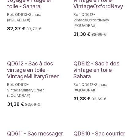
toile - Sahara
VintageOxfordNavy
Réf. QD613-Sahara
Réf. QD612-
(#QUADRA#)
VintageOxfordNavy
(#QUADRA#)
32,37
€
33,72
€
31,38
€
32,69
€
QD612 - Sac à dos
QD612 - Sac à dos
vintage en toile -
vintage en toile -
VintageMilitaryGreen
Sahara
Réf. QD612-
Réf. QD612-Sahara
VintageMilitaryGreen
(#QUADRA#)
(#QUADRA#)
31,38
€
32,69
€
31,38
€
32,69
€
QD611 - Sac messager
QD610 - Sac courrier