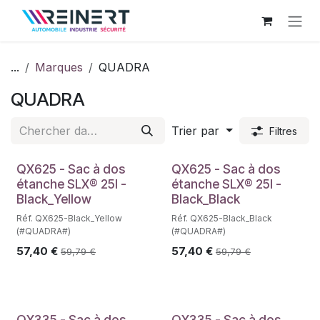
Se rendre au contenu
...
Marques
QUADRA
QUADRA
Trier par
Filtres
QX625 - Sac à dos
QX625 - Sac à dos
étanche SLX® 25l -
étanche SLX® 25l -
Black_Yellow
Black_Black
Réf. QX625-Black_Yellow
Réf. QX625-Black_Black
(#QUADRA#)
(#QUADRA#)
57,40
€
57,40
€
59,79
€
59,79
€
QX335 - Sac à dos
QX335 - Sac à dos