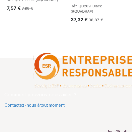
Réf. QD269-Black
7,57
€
7,89
€
(#QUADRA#)
37,32
€
38,87
€
Comment pouvons nous aider ?
Contactez-nous à tout moment