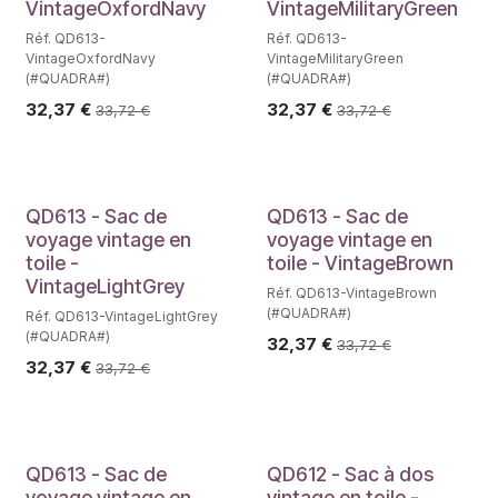
VintageOxfordNavy
VintageMilitaryGreen
Réf. QD613-
Réf. QD613-
VintageOxfordNavy
VintageMilitaryGreen
(#QUADRA#)
(#QUADRA#)
32,37
€
32,37
€
33,72
€
33,72
€
QD613 - Sac de
QD613 - Sac de
voyage vintage en
voyage vintage en
toile -
toile - VintageBrown
VintageLightGrey
Réf. QD613-VintageBrown
(#QUADRA#)
Réf. QD613-VintageLightGrey
(#QUADRA#)
32,37
€
33,72
€
32,37
€
33,72
€
QD613 - Sac de
QD612 - Sac à dos
voyage vintage en
vintage en toile -