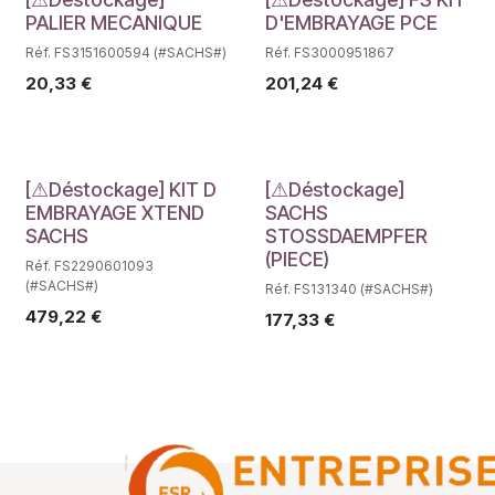
Déstockage
Déstockage
PALIER MECANIQUE
D'EMBRAYAGE PCE
Réf. FS3151600594 (#SACHS#)
Réf. FS3000951867
20,33
€
201,24
€
Déstockage
Déstockage
[⚠Déstockage] KIT D
[⚠Déstockage]
EMBRAYAGE XTEND
SACHS
SACHS
STOSSDAEMPFER
(PIECE)
Réf. FS2290601093
(#SACHS#)
Réf. FS131340 (#SACHS#)
479,22
€
177,33
€