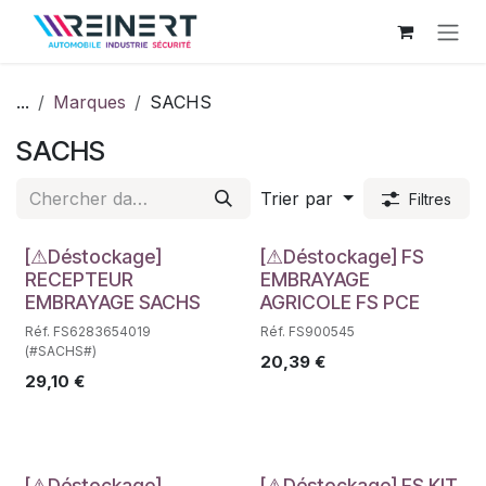
Se rendre au contenu
...
Marques
SACHS
SACHS
Trier par
Filtres
Déstockage
Déstockage
[⚠Déstockage]
[⚠Déstockage] FS
RECEPTEUR
EMBRAYAGE
EMBRAYAGE SACHS
AGRICOLE FS PCE
Réf. FS6283654019
Réf. FS900545
(#SACHS#)
20,39
€
29,10
€
[⚠Déstockage]
[⚠Déstockage] FS KIT