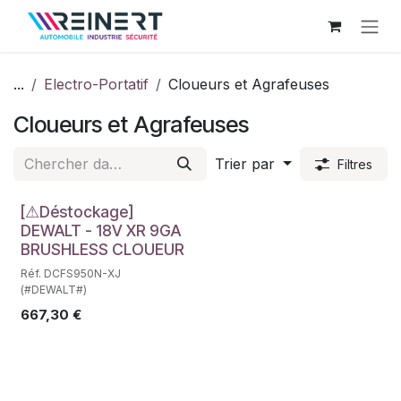
Se rendre au contenu
...
Electro-Portatif
Cloueurs et Agrafeuses
Cloueurs et Agrafeuses
Trier par
Filtres
Déstockage
[⚠Déstockage]
DEWALT - 18V XR 9GA
BRUSHLESS CLOUEUR
Réf. DCFS950N-XJ
(#DEWALT#)
667,30
€