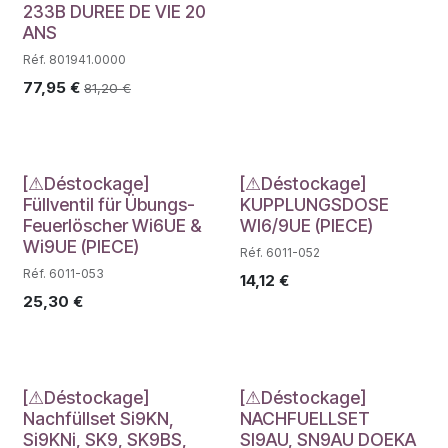
233B DUREE DE VIE 20
ANS
Réf. 801941.0000
77,95
€
81,20
€
Déstockage
Déstockage
[⚠Déstockage]
[⚠Déstockage]
Füllventil für Übungs-
KUPPLUNGSDOSE
Feuerlöscher Wi6UE &
WI6/9UE (PIECE)
Wi9UE (PIECE)
Réf. 6011-052
Réf. 6011-053
14,12
€
25,30
€
Déstockage
Déstockage
[⚠Déstockage]
[⚠Déstockage]
Nachfüllset Si9KN,
NACHFUELLSET
Si9KNi, SK9, SK9BS,
SI9AU, SN9AU DOEKA