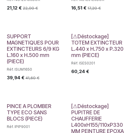
21,12
€
16,51
€
22,00
€
17,20
€
Déstockage
SUPPORT
[⚠Déstockage]
MAGNETIQUES POUR
TOTEM EXTINCTEUR
EXTINCTEURS 6/9 KG
L.440 x H.750 x P.320
L.160 x H.500 mm
mm (PIECE)
(PIECE)
Réf. ISES0201
Réf. ISUM1650
60,24
€
39,94
€
41,60
€
Déstockage
PINCE A PLOMBER
[⚠Déstockage]
TYPE ECO SANS
PUPITRE DE
BLOCS (PIECE)
CHAUFFERIE
L400xH155/110xP330
Réf. IPIP9001
MM PEINTURE EPOXA