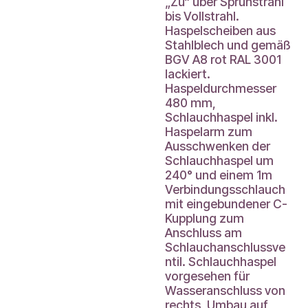
„Zu“ über Sprühstrahl
bis Vollstrahl.
Haspelscheiben aus
Stahlblech und gemäß
BGV A8 rot RAL 3001
lackiert.
Haspeldurchmesser
480 mm,
Schlauchhaspel inkl.
Haspelarm zum
Ausschwenken der
Schlauchhaspel um
240° und einem 1m
Verbindungsschlauch
mit eingebundener C-
Kupplung zum
Anschluss am
Schlauchanschlussve
ntil. Schlauchhaspel
vorgesehen für
Wasseranschluss von
rechts, Umbau auf