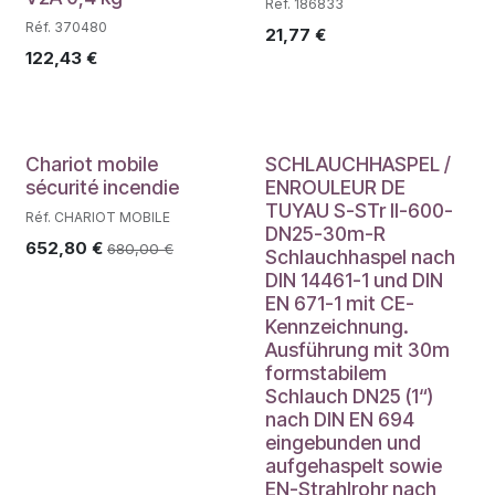
Réf. 186833
Réf. 370480
21,77
€
122,43
€
Chariot mobile
SCHLAUCHHASPEL /
sécurité incendie
ENROULEUR DE
TUYAU S-STr II-600-
Réf. CHARIOT MOBILE
DN25-30m-R
652,80
€
680,00
€
Schlauchhaspel nach
DIN 14461-1 und DIN
EN 671-1 mit CE-
Kennzeichnung.
Ausführung mit 30m
formstabilem
Schlauch DN25 (1“)
nach DIN EN 694
eingebunden und
aufgehaspelt sowie
EN-Strahlrohr nach