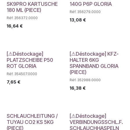
SK9PRO KARTUSCHE
140G P6P GLORIA
180 ML (PIECE)
Réf. 356279.0000
Réf. 356372.0000
13,08
€
16,64
€
Déstockage
Déstockage
[⚠Déstockage]
[⚠Déstockage] KFZ-
PLATZSCHEIBE P50
HALTER 6KG
ROT GLORIA
SPANNBAND GLORIA
(PIECE)
Réf. 354507.0000
Réf. 352988.0000
7,65
€
16,38
€
Déstockage
SCHLAUCHLEITUNG /
[⚠Déstockage]
TUYAU CO2 KS 5KG
VERBINDUNGSSCHL.F.
(PIECE)
SCHLAUCHHASPELN