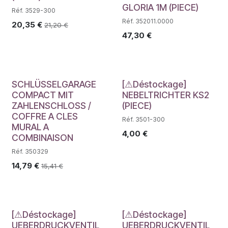
GLORIA 1M (PIECE)
Réf. 3529-300
Réf. 352011.0000
20,35
€
21,20
€
47,30
€
Déstockage
SCHLÜSSELGARAGE
[⚠Déstockage]
COMPACT MIT
NEBELTRICHTER KS2
ZAHLENSCHLOSS /
(PIECE)
COFFRE A CLES
Réf. 3501-300
MURAL A
4,00
€
COMBINAISON
Réf. 350329
14,79
€
15,41
€
Déstockage
Déstockage
[⚠Déstockage]
[⚠Déstockage]
UEBERDRUCKVENTIL
UEBERDRUCKVENTIL