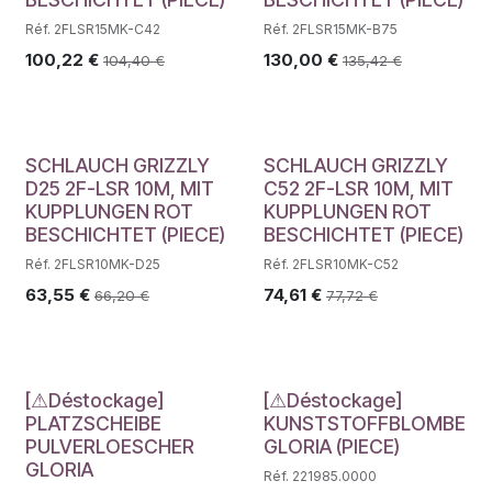
Réf. 2FLSR15MK-C42
Réf. 2FLSR15MK-B75
100,22
€
130,00
€
104,40
€
135,42
€
SCHLAUCH GRIZZLY
SCHLAUCH GRIZZLY
D25 2F-LSR 10M, MIT
C52 2F-LSR 10M, MIT
KUPPLUNGEN ROT
KUPPLUNGEN ROT
BESCHICHTET (PIECE)
BESCHICHTET (PIECE)
Réf. 2FLSR10MK-D25
Réf. 2FLSR10MK-C52
63,55
€
74,61
€
66,20
€
77,72
€
Déstockage
Déstockage
[⚠Déstockage]
[⚠Déstockage]
PLATZSCHEIBE
KUNSTSTOFFBLOMBE
PULVERLOESCHER
GLORIA (PIECE)
GLORIA
Réf. 221985.0000