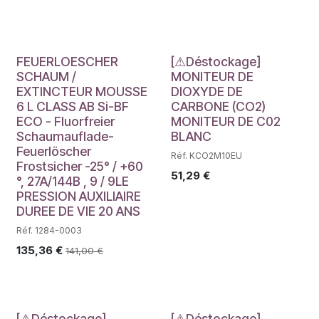
Déstockage
FEUERLOESCHER
[⚠Déstockage]
SCHAUM /
MONITEUR DE
EXTINCTEUR MOUSSE
DIOXYDE DE
6 L CLASS AB Si-BF
CARBONE (CO2)
ECO - Fluorfreier
MONITEUR DE C02
Schaumauflade-
BLANC
Feuerlöscher
Réf. KCO2M10EU
Frostsicher -25° / +60
51,29
€
°, 27A/144B , 9 / 9LE
PRESSION AUXILIAIRE
DUREE DE VIE 20 ANS
Réf. 1284-0003
135,36
€
141,00
€
[⚠Déstockage]
[⚠Déstockage]