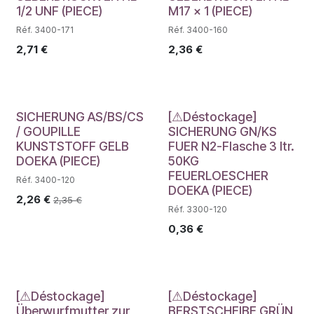
1/2 UNF (PIECE)
M17 x 1 (PIECE)
Réf. 3400-171
Réf. 3400-160
2,71
€
2,36
€
Déstockage
SICHERUNG AS/BS/CS
[⚠Déstockage]
/ GOUPILLE
SICHERUNG GN/KS
KUNSTSTOFF GELB
FUER N2-Flasche 3 ltr.
DOEKA (PIECE)
50KG
FEUERLOESCHER
Réf. 3400-120
DOEKA (PIECE)
2,26
€
2,35
€
Réf. 3300-120
0,36
€
Déstockage
Déstockage
[⚠Déstockage]
[⚠Déstockage]
Überwurfmutter zur
BERSTSCHEIBE GRÜN