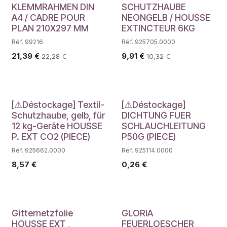
KLEMMRAHMEN DIN
SCHUTZHAUBE
A4 / CADRE POUR
NEONGELB / HOUSSE
PLAN 210X297 MM
EXTINCTEUR 6KG
Réf. 99216
Réf. 925705.0000
21,39
€
9,91
€
22,28
€
10,32
€
Déstockage
Déstockage
[⚠Déstockage] Textil-
[⚠Déstockage]
Schutzhaube, gelb, für
DICHTUNG FUER
12 kg-Geräte HOUSSE
SCHLAUCHLEITUNG
P. EXT CO2 (PIECE)
P50G (PIECE)
Réf. 925662.0000
Réf. 925114.0000
8,57
€
0,26
€
Gitternetzfolie
GLORIA
HOUSSE EXT ,
FEUERLOESCHER