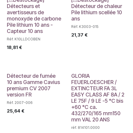
Déstockage
Déstockage
Détecteurs et
Détecteur de chaleur
avertisseurs de
Pile lithium scellée 10
monoxyde de carbone
ans
Pile lithium 10 ans -
Réf. K3003-015
Capteur 10 ans
21,37
€
Réf. K10LLDCOBEN
18,81
€
Détecteur de fumée
GLORIA
10 ans Gamme Cavius
FEUERLOESCHER /
premium CV 2007
EXTINCTEUR FA 3L
version FR
EASY CLASS AF 8A / 2
LE 75F / 9 LE -5 °C bis
Réf. 2007-006
+60 °C ca.
25,64
€
432/270/165 mm150
mm VAL 20 ANS
réf. 814101.0000