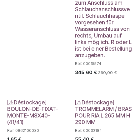
zum Anschluss am
Schlauchanschlussve
ntil. Schlauchhaspel
vorgesehen für
Wasseranschluss von
rechts, Umbau auf
links möglich. R oder L
ist bei einer Bestellung
anzugeben.
Réf. 00015574
345,60
€
360,00
€
Déstockage
Déstockage
[⚠Déstockage]
[⚠Déstockage]
BOULON-DE-FIXAT-
TROMMELARM / BRAS
MONTE-M8X40-
POUR RIA L 265 MM H
(41/41)
290 MM
Réf. 0862100030
Réf. 00032184
1,65
€
55,40
€