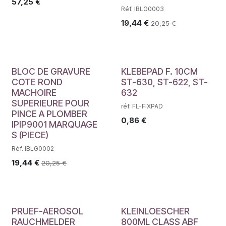
57,25
€
Réf. IBLG0003
19,44
€
20,25
€
BLOC DE GRAVURE
KLEBEPAD F. 10CM
COTE ROND
ST-630, ST-622, ST-
MACHOIRE
632
SUPERIEURE POUR
réf. FL-FIXPAD
PINCE A PLOMBER
0,86
€
IPIP9001 MARQUAGE
S (PIECE)
Réf. IBLG0002
19,44
€
20,25
€
PRUEF-AEROSOL
KLEINLOESCHER
RAUCHMELDER
800ML CLASS ABF