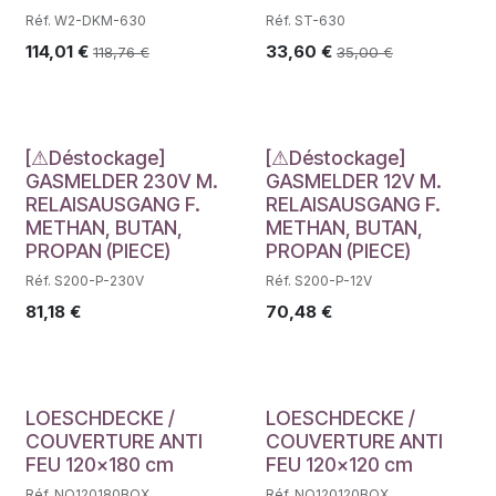
Réf. W2-DKM-630
Réf. ST-630
114,01
€
33,60
€
118,76
€
35,00
€
Déstockage
Déstockage
[⚠Déstockage]
[⚠Déstockage]
GASMELDER 230V M.
GASMELDER 12V M.
RELAISAUSGANG F.
RELAISAUSGANG F.
METHAN, BUTAN,
METHAN, BUTAN,
PROPAN (PIECE)
PROPAN (PIECE)
Réf. S200-P-230V
Réf. S200-P-12V
81,18
€
70,48
€
LOESCHDECKE /
LOESCHDECKE /
COUVERTURE ANTI
COUVERTURE ANTI
FEU 120x180 cm
FEU 120x120 cm
Réf. NO120180BOX
Réf. NO120120BOX