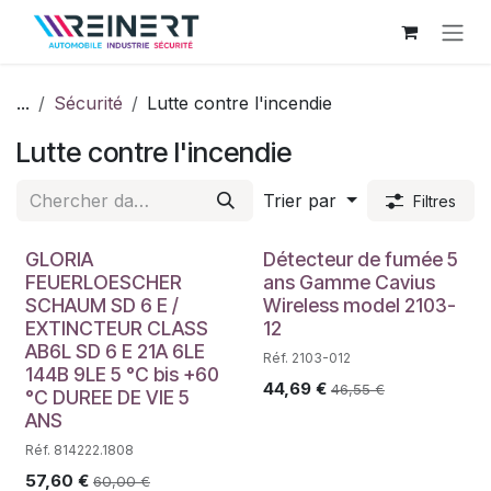
Se rendre au contenu
...
Sécurité
Lutte contre l'incendie
Lutte contre l'incendie
Trier par
Filtres
GLORIA
Détecteur de fumée 5
FEUERLOESCHER
ans Gamme Cavius
SCHAUM SD 6 E /
Wireless model 2103-
EXTINCTEUR CLASS
12
AB6L SD 6 E 21A 6LE
Réf. 2103-012
144B 9LE 5 °C bis +60
44,69
€
46,55
€
°C DUREE DE VIE 5
ANS
Réf. 814222.1808
57,60
€
60,00
€