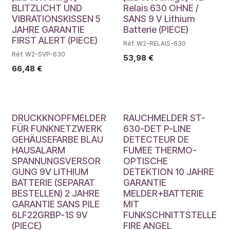
Déstockage
Déstockage
BLITZLICHT UND
Relais 630 OHNE /
VIBRATIONSKISSEN 5
SANS 9 V Lithium
JAHRE GARANTIE
Batterie (PIECE)
FIRST ALERT (PIECE)
Réf. W2-RELAIS-630
Réf. W2-SVP-630
53,98
€
66,48
€
DRUCKKNOPFMELDER
RAUCHMELDER ST-
FÜR FUNKNETZWERK
630-DET P-LINE
GEHÄUSEFARBE BLAU
DETECTEUR DE
HAUSALARM
FUMEE THERMO-
SPANNUNGSVERSOR
OPTISCHE
GUNG 9V LITHIUM
DETEKTION 10 JAHRE
BATTERIE (SEPARAT
GARANTIE
BESTELLEN) 2 JAHRE
MELDER+BATTERIE
GARANTIE SANS PILE
MIT
6LF22GRBP-1S 9V
FUNKSCHNITTSTELLE
(PIECE)
FIRE ANGEL