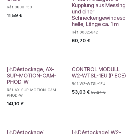
Kupplung aus Messing
Réf. 3800-153
und einer
11,59
€
Schneckengewindesc
helle, Länge ca. 1 m
Réf. 00025642
60,70
€
Déstockage
[⚠Déstockage] AX-
CONTROL MODULL
SUP-MOTION-CAM-
W2-WTSL-1EU (PIECE)
PHOD-W
Réf. W2-WTSL-1EU
Réf. AX-SUP-MOTION-CAM-
53,03
€
55,24
€
PHOD-W
141,10
€
[⚠Déstockage]
[⚠Déstockage] W2-