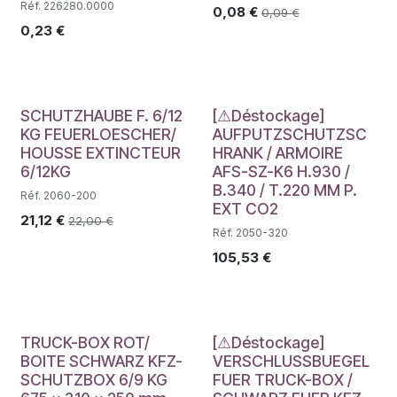
Réf. 226280.0000
0,08
€
0,09
€
0,23
€
Déstockage
SCHUTZHAUBE F. 6/12
[⚠Déstockage]
KG FEUERLOESCHER/
AUFPUTZSCHUTZSC
HOUSSE EXTINCTEUR
HRANK / ARMOIRE
6/12KG
AFS-SZ-K6 H.930 /
B.340 / T.220 MM P.
Réf. 2060-200
EXT CO2
21,12
€
22,00
€
Réf. 2050-320
105,53
€
Déstockage
TRUCK-BOX ROT/
[⚠Déstockage]
BOITE SCHWARZ KFZ-
VERSCHLUSSBUEGEL
SCHUTZBOX 6/9 KG
FUER TRUCK-BOX /