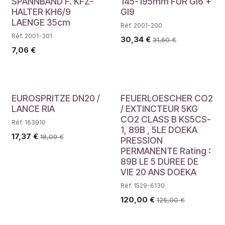
Déstockage
SPANNBAND F. KFZ-
145-195mm FÜR GI6 +
HALTER KH6/9
GI9
LAENGE 35cm
Réf. 2001-200
Réf. 2001-301
30,34
€
31,60
€
7,06
€
EUROSPRITZE DN20 /
FEUERLOESCHER CO2
LANCE RIA
/ EXTINCTEUR 5KG
CO2 CLASS B KS5CS-
Réf. 163910
1, 89B , 5LE DOEKA
17,37
€
18,09
€
PRESSION
PERMANENTE Rating :
89B LE 5 DUREE DE
VIE 20 ANS DOEKA
Réf. 1529-6130
120,00
€
125,00
€