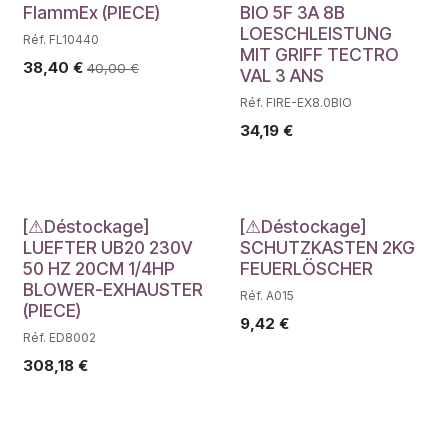
FlammEx (PIECE)
BIO 5F 3A 8B
LOESCHLEISTUNG
Réf. FL10440
MIT GRIFF TECTRO
38,40
€
40,00
€
VAL 3 ANS
Réf. FIRE-EX8.0BIO
34,19
€
Déstockage
Déstockage
[⚠Déstockage]
[⚠Déstockage]
LUEFTER UB20 230V
SCHUTZKASTEN 2KG
50 HZ 20CM 1/4HP
FEUERLÖSCHER
BLOWER-EXHAUSTER
Réf. A015
(PIECE)
9,42
€
Réf. ED8002
308,18
€