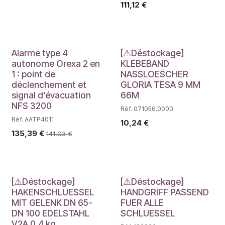
111,12
€
Déstockage
Alarme type 4
[⚠Déstockage]
autonome Orexa 2 en
KLEBEBAND
1 : point de
NASSLOESCHER
déclenchement et
GLORIA TESA 9 MM
signal d’évacuation
66M
NFS 3200
Réf. 071056.0000
Réf. AATP4011
10,24
€
135,39
€
141,03
€
Déstockage
Déstockage
[⚠Déstockage]
[⚠Déstockage]
HAKENSCHLUESSEL
HANDGRIFF PASSEND
MIT GELENK DN 65-
FUER ALLE
DN 100 EDELSTAHL
SCHLUESSEL
V2A 0,4 kg