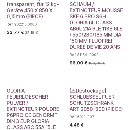
transparent, für 12 kg-
SCHAUM /
Geräte 450 X 850 X
EXTINCTEUR MOUSSE
0,15mm (PIECE)
SKE 6 PRO S6H
GLORIA 6L CLASS
Réf. 902210.0000
AB6L 21A 6LE 113B 6LE
33,77
€
35,18
€
/ 550/280/165 MM DIA
150 MM FLUOFREI
DUREE DE VIE 20 ANS
Réf. 811641.0000
96,00
€
100,00
€
Déstockage
GLORIA
[⚠Déstockage]
FEUERLOESCHER
SCHLUESSEL FUER
PULVER /
SCHUTZSCHRANK
EXTINCTEUR POUDRE
ART 2050-300 (PIECE)
P6PRO CE GENORMT
Réf. 6013-007
DIN 3 EUR GLORIA
4,48
€
CLASS ABC 55A 15LE