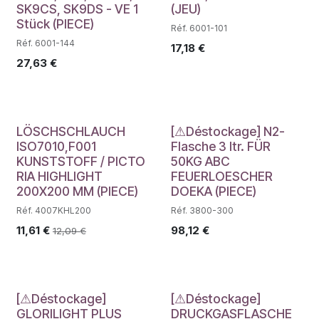
SK9CS, SK9DS - VE 1
(JEU)
Stück (PIECE)
Réf. 6001-101
Réf. 6001-144
17,18
€
27,63
€
Déstockage
LÖSCHSCHLAUCH
[⚠Déstockage] N2-
ISO7010,F001
Flasche 3 ltr. FÜR
KUNSTSTOFF / PICTO
50KG ABC
RIA HIGHLIGHT
FEUERLOESCHER
200X200 MM (PIECE)
DOEKA (PIECE)
Réf. 4007KHL200
Réf. 3800-300
11,61
€
98,12
€
12,09
€
Déstockage
Déstockage
[⚠Déstockage]
[⚠Déstockage]
GLORILIGHT PLUS
DRUCKGASFLASCHE