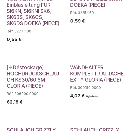
Einblasleitung FÜR
DOEKA (PIECE)
SI6KN, SI6KNI SK6,
Réf. 3225-150
SK6BS, SK6CS,
0,59
€
SK6DS DOEKA (PIECE)
Réf. 3277-130
0,55
€
Déstockage
[⚠Déstockage]
WANDHALTER
HOCHDRUCKSCHLAU
KOMPLETT / ATTACHE
CH KS30/60 6M
EXT * GLORIA (PIECE)
GLORIA (PIECE)
Réf. 300150.0000
Réf. 306900.0000
4,07
€
4,24
€
62,18
€
SCHLAUCH GRIZZLY
SCHLAUCH GRIZZLY