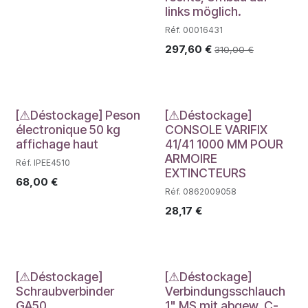
links möglich.
Réf. 00016431
297,60
€
310,00
€
Déstockage
Déstockage
[⚠Déstockage] Peson
[⚠Déstockage]
électronique 50 kg
CONSOLE VARIFIX
affichage haut
41/41 1000 MM POUR
ARMOIRE
Réf. IPEE4510
EXTINCTEURS
68,00
€
Réf. 0862009058
28,17
€
Déstockage
Déstockage
[⚠Déstockage]
[⚠Déstockage]
Schraubverbinder
Verbindungsschlauch
GA50
1" MS mit abgew. C-