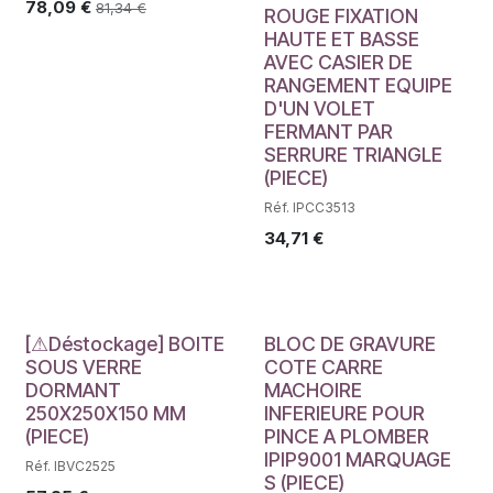
78,09
€
81,34
€
ROUGE FIXATION
HAUTE ET BASSE
AVEC CASIER DE
RANGEMENT EQUIPE
D'UN VOLET
FERMANT PAR
SERRURE TRIANGLE
(PIECE)
Réf. IPCC3513
34,71
€
Déstockage
[⚠Déstockage] BOITE
BLOC DE GRAVURE
SOUS VERRE
COTE CARRE
DORMANT
MACHOIRE
250X250X150 MM
INFERIEURE POUR
(PIECE)
PINCE A PLOMBER
IPIP9001 MARQUAGE
Réf. IBVC2525
S (PIECE)