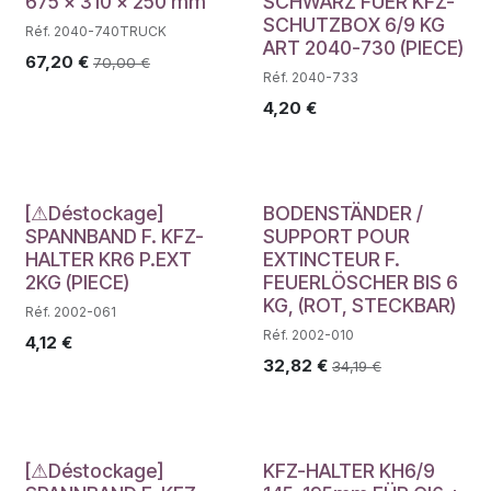
675 x 310 x 250 mm
SCHWARZ FUER KFZ-
SCHUTZBOX 6/9 KG
Réf. 2040-740TRUCK
ART 2040-730 (PIECE)
67,20
€
70,00
€
Réf. 2040-733
4,20
€
Déstockage
[⚠Déstockage]
BODENSTÄNDER /
SPANNBAND F. KFZ-
SUPPORT POUR
HALTER KR6 P.EXT
EXTINCTEUR F.
2KG (PIECE)
FEUERLÖSCHER BIS 6
KG, (ROT, STECKBAR)
Réf. 2002-061
Réf. 2002-010
4,12
€
32,82
€
34,19
€
[⚠Déstockage]
KFZ-HALTER KH6/9