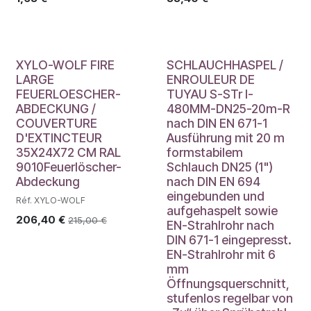
XYLO-WOLF FIRE
SCHLAUCHHASPEL /
LARGE
ENROULEUR DE
FEUERLOESCHER-
TUYAU S-STr I-
ABDECKUNG /
480MM-DN25-20m-R
COUVERTURE
nach DIN EN 671-1
D'EXTINCTEUR
Ausführung mit 20 m
35X24X72 CM RAL
formstabilem
9010Feuerlöscher-
Schlauch DN25 (1")
Abdeckung
nach DIN EN 694
eingebunden und
Réf. XYLO-WOLF
aufgehaspelt sowie
206,40
€
215,00
€
EN-Strahlrohr nach
DIN 671-1 eingepresst.
EN-Strahlrohr mit 6
mm
Öffnungsquerschnitt,
stufenlos regelbar von