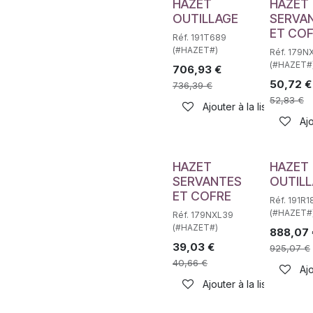
HAZET
HAZET
OUTILLAGE
SERVA
ET CO
Réf. 191T689
(#HAZET#)
Réf. 179
(#HAZET#
706,93
€
50,72
€
736,39
€
52,83
€
Ajouter à la liste de sou
Ajo
HAZET
HAZET
SERVANTES
OUTIL
ET COFRE
Réf. 191R1
(#HAZET#
Réf. 179NXL39
(#HAZET#)
888,07
39,03
€
925,07
€
40,66
€
Ajo
Ajouter à la liste de sou