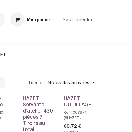
Se connecter
Mon panier
BS
CONTACT
E-PARTS
SERVICES
Jobs
ET
Nouvelles arrivées
Trier par:
e
-
HAZET
HAZET
ge
Servante
OUTILLAGE
d’atelier 430
10
Réf. 1003S74
pièces 7
)
(#HAZET#)
Tiroirs au
66,72
€
total