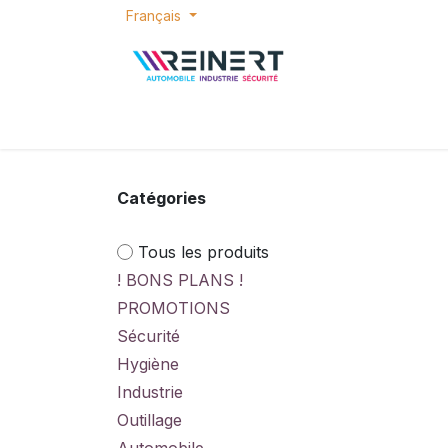
Se rendre au contenu
Français
ACCUEIL
E-SHOP
BONS PLANS
P
Catégories
Tous les produits
! BONS PLANS !
PROMOTIONS
Sécurité
Hygiène
Industrie
Outillage