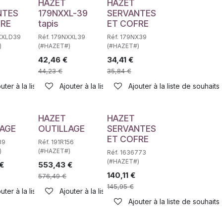
HAZET
HAZET
NTES
179NXXL-39
SERVANTES
FRE
tapis
ET COFRE
NXXLD39
Réf. 179NXXL39
Réf. 179NX39
)
(#HAZET#)
(#HAZET#)
42,46
€
34,41
€
44,23
€
35,84
€
haits
uter à la liste de souhaits
Ajouter à la liste de souhaits
Ajouter à la liste de souhaits
HAZET
HAZET
LAGE
OUTILLAGE
SERVANTES
ET COFRE
89
Réf. 191R156
)
(#HAZET#)
Réf. 1636773
(#HAZET#)
€
553,43
€
140,11
€
576,49
€
145,95
€
uter à la liste de souhaits
Ajouter à la liste de souhaits
haits
Ajouter à la liste de souhaits