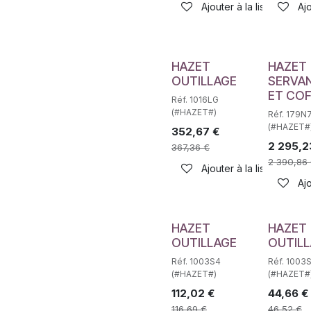
Ajouter à la liste de sou
Ajo
HAZET
HAZET
OUTILLAGE
SERVA
ET CO
Réf. 1016LG
(#HAZET#)
Réf. 179N
(#HAZET#
352,67
€
2 295,2
367,36
€
2 390,86
Ajouter à la liste de sou
Ajo
HAZET
HAZET
OUTILLAGE
OUTIL
Réf. 1003S4
Réf. 1003
(#HAZET#)
(#HAZET#
112,02
€
44,66
€
116,69
€
46,52
€