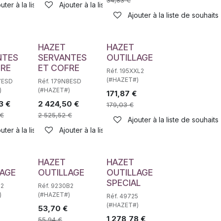
34,83
€
haits
uter à la liste de souhaits
Ajouter à la liste de souhaits
Ajouter à la liste de souhaits
HAZET
HAZET
NTES
SERVANTES
OUTILLAGE
FRE
ET COFRE
Réf. 195XXL2
(#HAZET#)
7ESD
Réf. 179N8ESD
)
(#HAZET#)
171,87
€
3
€
2 424,50
€
179,03
€
€
2 525,52
€
haits
Ajouter à la liste de souhaits
uter à la liste de souhaits
Ajouter à la liste de souhaits
HAZET
HAZET
LAGE
OUTILLAGE
OUTILLAGE
SPECIAL
S2
Réf. 9230B2
)
(#HAZET#)
Réf. 49725
(#HAZET#)
53,70
€
1 278,78
€
55,94
€