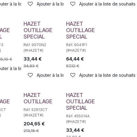
haits
uter à la liste de souhaits
Ajouter à la liste de souhaits
Ajouter à la liste de souhaits
HAZET
HAZET
LAGE
OUTILLAGE
OUTILLAGE
L
SPECIAL
SPECIAL
F3
Réf. 9070N2
Réf. 9041P1
)
(#HAZET#)
(#HAZET#)
33,44
€
64,44
€
15,10
€
34,83
€
67,12
€
uter à la liste de souhaits
haits
Ajouter à la liste de souhaits
Ajouter à la liste de souhaits
HAZET
HAZET
LAGE
OUTILLAGE
OUTILLAGE
SPECIAL
3CT
Réf. 52913CT
)
(#HAZET#)
Réf. 455014A
(#HAZET#)
204,65
€
33,44
€
213,18
€