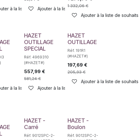
1 332,06
€
haits
uter à la liste de souhaits
Ajouter à la liste de souhaits
Ajouter à la liste de souhaits
HAZET
HAZET
LAGE
OUTILLAGE
OUTILLAGE
L
SPECIAL
Réf. 191R1
(#HAZET#)
H3
Réf. 4969310
)
(#HAZET#)
197,69
€
557,99
€
205,93
€
581,24
€
Ajouter à la liste de souhaits
uter à la liste de souhaits
Ajouter à la liste de souhaits
haits
HAZET -
HAZET -
LAGE
Carré
Boulon
L
Réf. 9012SPC-2-
Réf. 9012SPC-2-