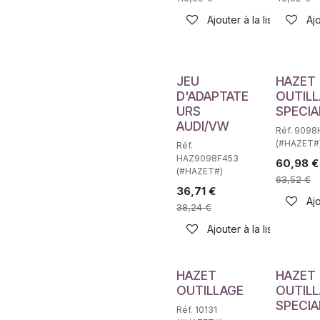
Ajouter à la liste de sou
Ajo
JEU
HAZET
D'ADAPTATE
OUTIL
URS
SPECIA
AUDI/VW
Réf. 9098
(#HAZET#
Réf.
HAZ9098F453
60,98
€
(#HAZET#)
63,52
€
36,71
€
Ajo
38,24
€
Ajouter à la liste de sou
HAZET
HAZET
OUTILLAGE
OUTIL
SPECIA
Réf. 10131