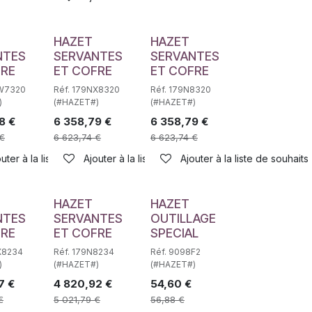
HAZET
HAZET
NTES
SERVANTES
SERVANTES
FRE
ET COFRE
ET COFRE
NW7320
Réf. 179NX8320
Réf. 179N8320
)
(#HAZET#)
(#HAZET#)
8
€
6 358,79
€
6 358,79
€
€
6 623,74
€
6 623,74
€
haits
uter à la liste de souhaits
Ajouter à la liste de souhaits
Ajouter à la liste de souhaits
HAZET
HAZET
NTES
SERVANTES
OUTILLAGE
FRE
ET COFRE
SPECIAL
X8234
Réf. 179N8234
Réf. 9098F2
)
(#HAZET#)
(#HAZET#)
7
€
4 820,92
€
54,60
€
€
5 021,79
€
56,88
€