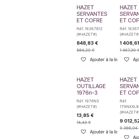
HAZET
HAZET
SERVANTES
SERVA
ET COFRE
ET CO
Réf. 16367812
Réf. 1636
(#HAZET#)
(#HAZET#
848,83
€
1 408,61
884,20
€
1 467,30
Ajouter à la liste de sou
Ajo
HAZET
HAZET
OUTILLAGE
SERVA
1976n-3
ET CO
Réf. 1976N3
Réf.
(#HAZET#)
179NXXL8
(#HAZET#
13,85
€
9 012,5
14,43
€
9 388,04
Ajouter à la liste de sou
Ajo