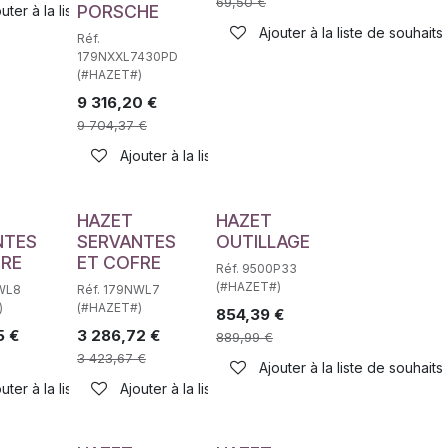
69,50
€
PORSCHE
uter à la liste de souhaits
Ajouter à la liste de souhaits
Réf.
179NXXL7430PD
haits
(#HAZET#)
9 316,20
€
9 704,37
€
Ajouter à la liste de souhaits
HAZET
HAZET
NTES
SERVANTES
OUTILLAGE
FRE
ET COFRE
Réf. 9500P33
(#HAZET#)
NWL8
Réf. 179NWL7
)
(#HAZET#)
854,39
€
5
€
3 286,72
€
889,99
€
3 423,67
€
Ajouter à la liste de souhaits
haits
uter à la liste de souhaits
Ajouter à la liste de souhaits