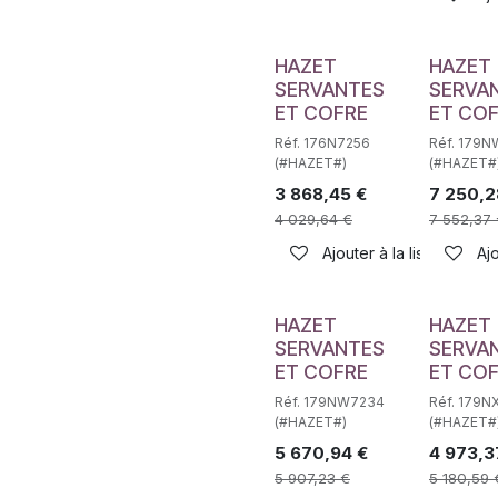
HAZET
HAZET
SERVANTES
SERVA
ET COFRE
ET CO
Réf. 176N7256
Réf. 179
(#HAZET#)
(#HAZET#
3 868,45
€
7 250,2
4 029,64
€
7 552,37
Ajouter à la liste de sou
Ajo
HAZET
HAZET
SERVANTES
SERVA
ET COFRE
ET CO
Réf. 179NW7234
Réf. 179N
(#HAZET#)
(#HAZET#
5 670,94
€
4 973,3
5 907,23
€
5 180,59