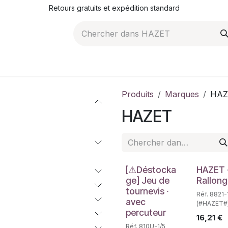
Retours gratuits et expédition standard
ROMOTIONS
NOS ARTICLES
LA SOCIÉTÉ
JO
Produits
Marques
HAZ
HAZET
Déstockage
Déstockag
[⚠Déstocka
HAZET 
ge] Jeu de
Rallon
tournevis ∙
Réf. 8821-
avec
(#HAZET#
percuteur
16,21
€
Réf. 810U-1/5