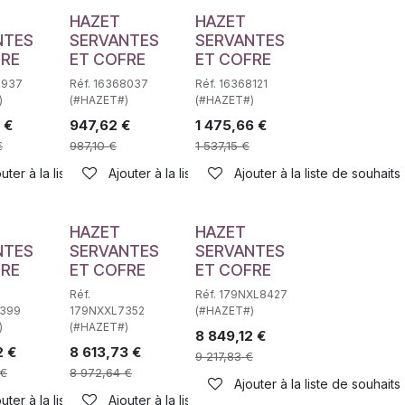
HAZET
HAZET
NTES
SERVANTES
SERVANTES
FRE
ET COFRE
ET COFRE
7937
Réf. 16368037
Réf. 16368121
)
(#HAZET#)
(#HAZET#)
€
947,62
€
1 475,66
€
€
987,10
€
1 537,15
€
haits
uter à la liste de souhaits
Ajouter à la liste de souhaits
Ajouter à la liste de souhaits
HAZET
HAZET
NTES
SERVANTES
SERVANTES
FRE
ET COFRE
ET COFRE
Réf.
Réf. 179NXL8427
399
179NXXL7352
(#HAZET#)
)
(#HAZET#)
8 849,12
€
2
€
8 613,73
€
9 217,83
€
€
8 972,64
€
haits
Ajouter à la liste de souhaits
uter à la liste de souhaits
Ajouter à la liste de souhaits