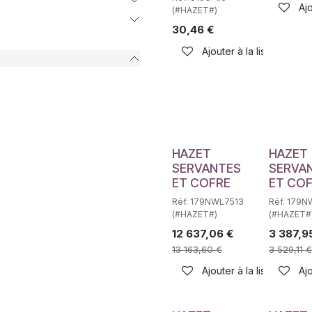
Ajo
(#HAZET#)
30,46
€
Ajouter à la liste de sou
HAZET
HAZET
SERVANTES
SERVA
ET COFRE
ET CO
Réf. 179NWL7513
Réf. 179
(#HAZET#)
(#HAZET#
12 637,06
€
3 387,9
13 163,60
€
3 529,11
€
Ajouter à la liste de sou
Ajo