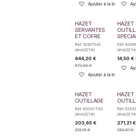
Ajouter à la liste de sou
Ajo
HAZET
HAZET
SERVANTES
OUTIL
ET COFRE
SPECIA
Réf. 16367545
Réf. 9098
(#HAZET#)
(#HAZET#
644,20
€
14,50
€
671,04
€
Ajo
Ajouter à la liste de sou
HAZET
HAZET
OUTILLAGE
OUTIL
Réf. 6004CT60
Réf. 5293
(#HAZET#)
(#HAZET#
203,65
€
271,21
€
212,14
€
282,51
€