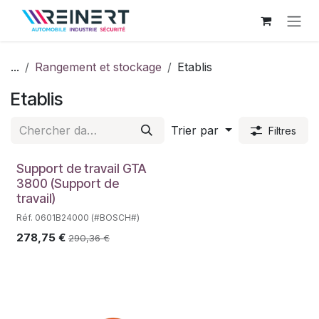
Se rendre au contenu
...
Rangement et stockage
Etablis
Etablis
Trier par
Filtres
Support de travail GTA
3800 (Support de
travail)
Réf. 0601B24000 (#BOSCH#)
278,75
€
290,36
€