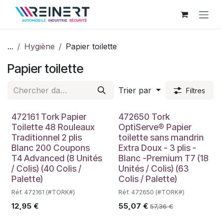
Se rendre au contenu
...
Hygiène
Papier toilette
Papier toilette
Trier par
Filtres
472161 Tork Papier
472650 Tork
Toilette 48 Rouleaux
OptiServe® Papier
Traditionnel 2 plis
toilette sans mandrin
Blanc 200 Coupons
Extra Doux - 3 plis -
T4 Advanced (8 Unités
Blanc -Premium T7 (18
/ Colis) (40 Colis /
Unités / Colis) (63
Palette)
Colis / Palette)
Réf. 472161 (#TORK#)
Réf. 472650 (#TORK#)
12,95
€
55,07
€
57,36
€