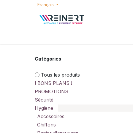
Se rendre au contenu
Français
ACCUEIL
E-SHOP
BONS PLANS
P
Catégories
Tous les produits
! BONS PLANS !
PROMOTIONS
Sécurité
Hygiène
Accessoires
Chiffons