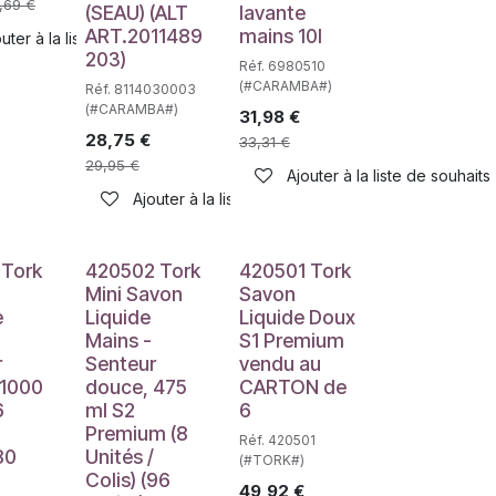
,69
€
(SEAU) (ALT
lavante
ART.2011489
mains 10l
uter à la liste de souhaits
203)
Réf. 6980510
(#CARAMBA#)
Réf. 8114030003
(#CARAMBA#)
31,98
€
28,75
€
33,31
€
haits
29,95
€
Ajouter à la liste de souhaits
Ajouter à la liste de souhaits
 Tork
420502 Tork
420501 Tork
Mini Savon
Savon
e
Liquide
Liquide Doux
Mains -
S1 Premium
r
Senteur
vendu au
 1000
douce, 475
CARTON de
6
ml S2
6
Premium (8
Réf. 420501
80
Unités /
(#TORK#)
Colis) (96
haits
49,92
€