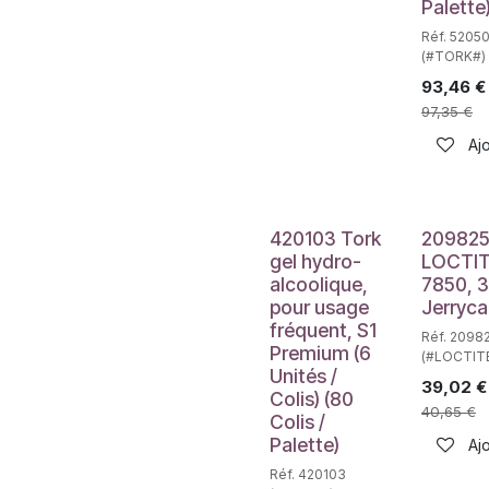
Palette
Réf. 52050
(#TORK#)
93,46
€
97,35
€
Ajo
420103 Tork
209825
gel hydro-
LOCTIT
alcoolique,
7850, 3
pour usage
Jerryc
fréquent, S1
Réf. 2098
Premium (6
(#LOCTIT
Unités /
39,02
€
Colis) (80
40,65
€
Colis /
Palette)
Ajo
Réf. 420103