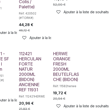
)
Colis /
52,00
€
Palette)
1
Ajouter à la liste de souhaits
Réf. 420502
(#TORK#)
44,28
€
46,12
€
uter à la liste de souhaits
Ajouter à la liste de souhaits
1 -
112421
HERWE
E SF
HERCULAN
ORANGE
 l
FORTE
FRESH
an
NATUR
2000ML
2000ML
BEUTELFLAS
251
(BIDON)
CHE (BIDON)
E#)
ANCIENNE
Réf. 11582herwe
REF 11931
19,72
€
Réf. 112421HERWE
20,54
€
uter à la liste de souhaits
20,96
€
Ajouter à la liste de souhaits
21,83
€