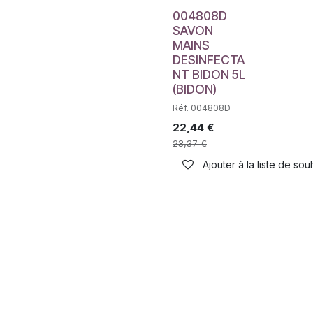
004808D
SAVON
MAINS
DESINFECTA
NT BIDON 5L
(BIDON)
Réf. 004808D
22,44
€
23,37
€
Ajouter à la liste de sou