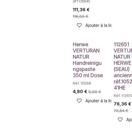
(#TORK#)
111,36
€
116,00
€
Ajouter à la liste de sou
Herwe
112651
VERTURAN
VERTU
NATUR
NATUR 
Handreinigu
HERWE
ngspaste
(SEAU)
350 ml Dose
ancien
réf.105
Réf. 10568
41HE
4,80
€
5,00
€
Réf. 1126
Ajouter à la liste de sou
76,36
€
79,54
€
Ajo