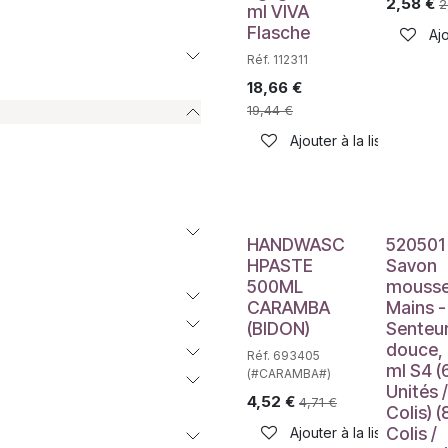
2,58
€
2
ml VIVA
Flasche
Ajo
Réf. 112311
18,66
€
19,44
€
Ajouter à la liste de sou
HANDWASC
520501
HPASTE
Savon
500ML
mouss
CARAMBA
Mains -
(BIDON)
Senteu
douce,
Réf. 693405
ml S4 (
(#CARAMBA#)
Unités /
4,52
€
4,71
€
Colis) (
Colis /
Ajouter à la liste de sou