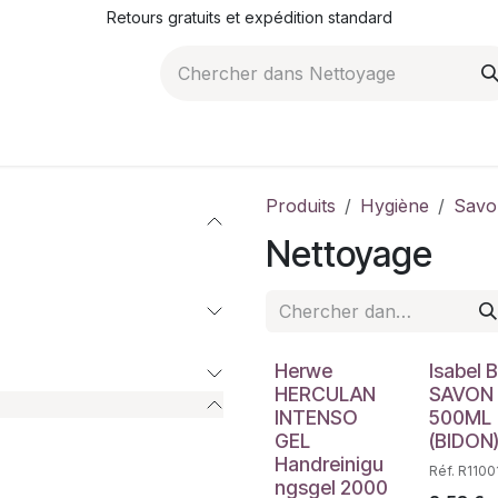
Retours gratuits et expédition standard
ROMOTIONS
NOS ARTICLES
LA SOCIÉTÉ
JO
Produits
Hygiène
Savo
Nettoyage
Herwe
Isabel 
HERCULAN
SAVON
INTENSO
500ML
GEL
(BIDON)
Handreinigu
Réf. R1100
ngsgel 2000