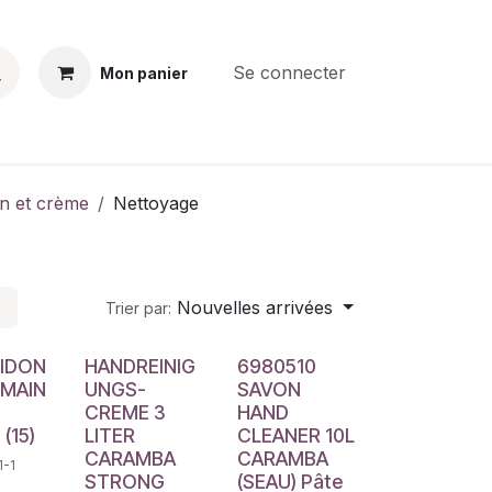
Se connecter
Mon panier
BS
CONTACT
E-PARTS
SERVICES
Jobs
n et crème
Nettoyage
Nouvelles arrivées
Trier par:
BIDON
HANDREINIG
6980510
 MAIN
UNGS-
SAVON
CREME 3
HAND
 (15)
LITER
CLEANER 10L
CARAMBA
CARAMBA
1-1
STRONG
(SEAU) Pâte