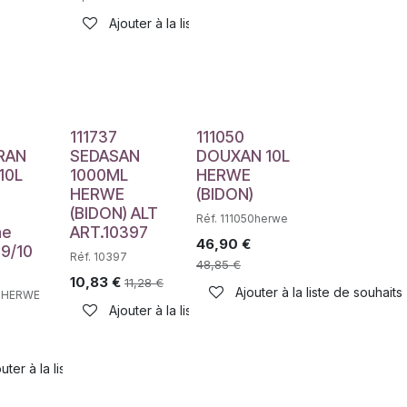
Ajouter à la liste de souhaits
haits
111737
111050
RAN
SEDASAN
DOUXAN 10L
10L
1000ML
HERWE
HERWE
(BIDON)
(BIDON) ALT
Réf. 111050herwe
ne
ART.10397
46,90
€
29/10
Réf. 10397
48,85
€
10,83
€
11,28
€
Ajouter à la liste de souhaits
51HERWE
haits
Ajouter à la liste de souhaits
uter à la liste de souhaits