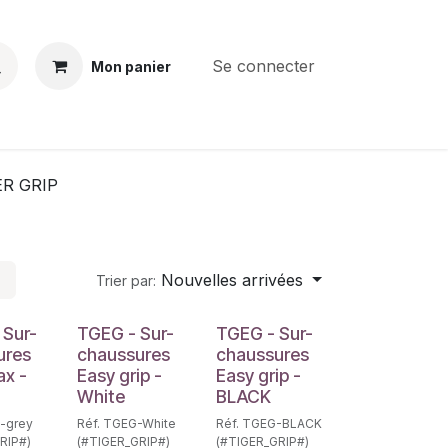
Se connecter
Mon panier
BS
CONTACT
E-PARTS
SERVICES
Jobs
ER GRIP
Nouvelles arrivées
Trier par:
 Sur-
TGEG - Sur-
TGEG - Sur-
ures
chaussures
chaussures
ax -
Easy grip -
Easy grip -
White
BLACK
-grey
Réf. TGEG-White
Réf. TGEG-BLACK
RIP#)
(#TIGER_GRIP#)
(#TIGER_GRIP#)