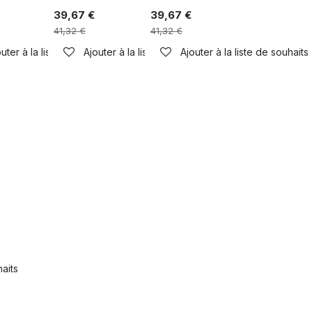
39,67
€
39,67
€
41,32
€
41,32
€
uter à la liste de souhaits
Ajouter à la liste de souhaits
Ajouter à la liste de souhaits
haits
haits