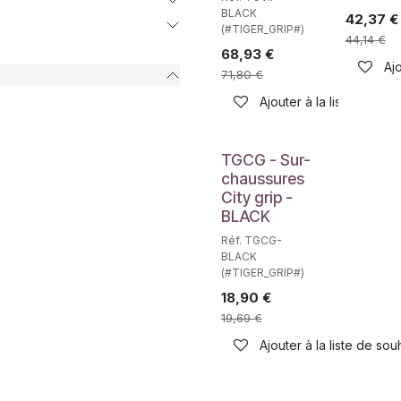
BLACK
42,37
€
(#TIGER_GRIP#)
44,14
€
68,93
€
Ajo
71,80
€
Ajouter à la liste de sou
TGCG - Sur-
chaussures
City grip -
BLACK
Réf. TGCG-
BLACK
(#TIGER_GRIP#)
18,90
€
19,69
€
Ajouter à la liste de sou