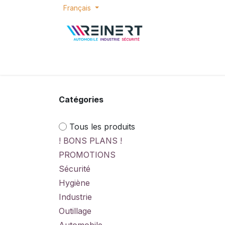
Se rendre au contenu
Français
ACCUEIL
E-SHOP
BONS PLANS
P
Catégories
Tous les produits
! BONS PLANS !
PROMOTIONS
Sécurité
Hygiène
Industrie
Outillage