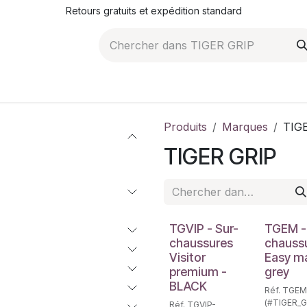
Retours gratuits et expédition standard
ROMOTIONS
NOS ARTICLES
LA SOCIÉTÉ
JO
Produits
Marques
TIG
TIGER GRIP
TGVIP - Sur-
TGEM -
chaussures
chauss
Visitor
Easy m
premium -
grey
BLACK
Réf. TGEM
(#TIGER_G
Réf. TGVIP-